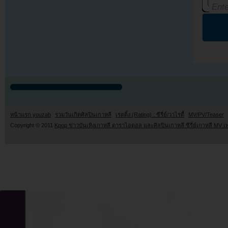
หน้าแรก youzab
รวมวันเกิดศิลปินเกาหลี
เรตติ้ง (Rating) : ซีรี่ย์/วาไรตี้
MV/PV/Teaser
Copyright © 2011
Kpop ข่าวบันเทิงเกาหลี ดาราไอดอล และศิลปินเกาหลี ซีรี่ย์เกาหลี MV เ