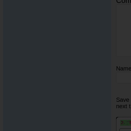
Com
Nam
Save 
next 