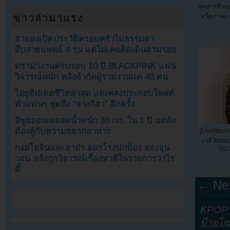
สุดฮา!!ซีวอ
ข่าวล่ามาแรง
ทวีตภาพแ
ฮายองเปิดประวัติครอบครัวไม่ธรรมดา
สืบสายแพทย์ 4 รุ่น แต่ไม่เคยคิดเดินตามรอย
ดราม่างานครบรอบ 10 ปี BLACKPINK แฟน
วิจารณ์หนัก หลังจำกัดผู้ร่วมงานแค่ 40 คน
ไอยูอัปเดตชีวิตล่าสุด แต่เพลงประกอบโพสต์
ทำแฟนๆ พูดถึง “จางกีฮา” อีกครั้ง
อีซูฮยอนเผยลดน้ำหนัก 30 กก. ใน 1 ปี แต่ยัง
ต้องสู้กับความอยากอาหาร
[Live]ซองกย
เวที Musi
กงฮโยจินและฮาฮ่า ออกโรงปกป้อง จองจุน
"60
วอน หลังถูกวิจารณ์เรื่องท่าทีในรายการวาไร
ตี้
← Nex
KPOP Y
ป้ายโ