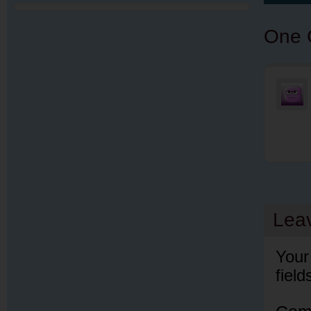
One 
Lea
Your
fiel