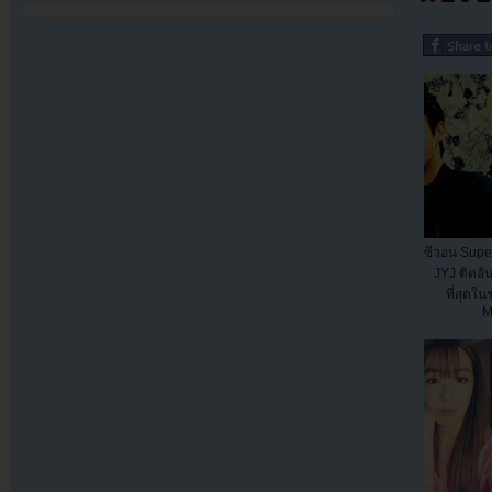
ซีวอน Super
JYJ ติดอั
ที่สุดใ
M