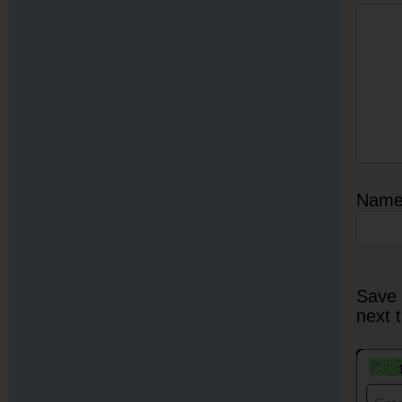
Nam
Save 
next 