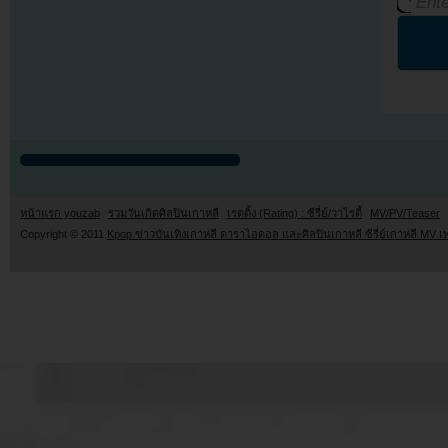
หน้าแรก youzab
รวมวันเกิดศิลปินเกาหลี
เรตติ้ง (Rating) : ซีรี่ย์/วาไรตี้
MV/PV/Teaser
Copyright © 2011
Kpop ข่าวบันเทิงเกาหลี ดาราไอดอล และศิลปินเกาหลี ซีรี่ย์เกาหลี MV เ