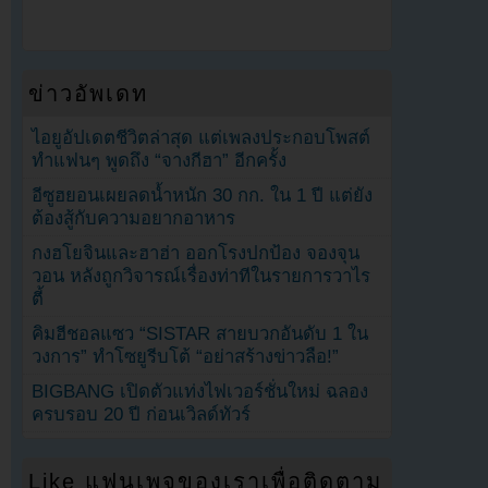
ข่าวอัพเดท
ไอยูอัปเดตชีวิตล่าสุด แต่เพลงประกอบโพสต์
ทำแฟนๆ พูดถึง “จางกีฮา” อีกครั้ง
อีซูฮยอนเผยลดน้ำหนัก 30 กก. ใน 1 ปี แต่ยัง
ต้องสู้กับความอยากอาหาร
กงฮโยจินและฮาฮ่า ออกโรงปกป้อง จองจุน
วอน หลังถูกวิจารณ์เรื่องท่าทีในรายการวาไร
ตี้
คิมฮีชอลแซว “SISTAR สายบวกอันดับ 1 ใน
วงการ” ทำโซยูรีบโต้ “อย่าสร้างข่าวลือ!”
BIGBANG เปิดตัวแท่งไฟเวอร์ชั่นใหม่ ฉลอง
ครบรอบ 20 ปี ก่อนเวิลด์ทัวร์
Like แฟนเพจของเราเพื่อติดตาม