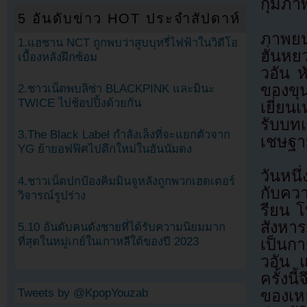
กุมภาพ
5 อันดับข่าว HOT ประจำสัปดาห์
ภาพยนต
1.แฮชาน NCT ถูกพบว่าสูบบุหรี่ไฟฟ้าในวิดีโอ
ฮั่นหย
เบื้องหลังฝึกซ้อม
วอัน 
ของขุ
2.ชาวเน็ตพบลิซ่า BLACKPINK และมินะ
TWICE ไปช้อปปิ้งด้วยกัน
เยี่ยน
รับบทเ
3.The Black Label กำลังเล็งที่จะแยกตัวจาก
เชษฐาป
YG ย้ายอฟฟิศไปตึกใหม่ในฮันนัมดง
วันหนึ่
4.ชาวเน็ตปกป้องคิมมินจูหลังถูกพวกเฮดเตอร์
กับคว
วิจารณ์รูปร่าง
รียน โ
สังหา
5.10 อันดับคนดังชายที่ได้รับความนิยมมาก
ที่สุดในหมู่เกย์ในเกาหลีใต้ของปี 2023
เป็นก
วอัน แ
ครั้ง
Tweets by @KpopYouzab
ของเหล