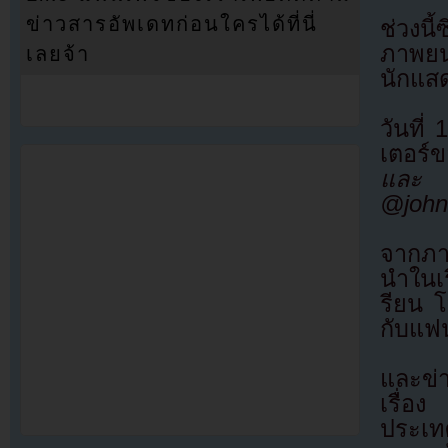
ข่าวสารอัพเดทก่อนใครได้ที่นี่
ช่วงน
ภาพยน
เลยจ้า
นักแส
วันที่
เตอร
และ “
@john
จากภาพ
นำในเร
รียน โ
กับแฟ
และข่
เรื่
ประเท