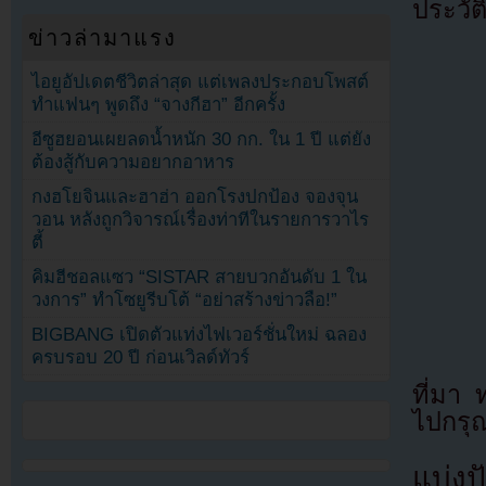
ประวัต
ข่าวล่ามาแรง
ไอยูอัปเดตชีวิตล่าสุด แต่เพลงประกอบโพสต์
ทำแฟนๆ พูดถึง “จางกีฮา” อีกครั้ง
อีซูฮยอนเผยลดน้ำหนัก 30 กก. ใน 1 ปี แต่ยัง
ต้องสู้กับความอยากอาหาร
กงฮโยจินและฮาฮ่า ออกโรงปกป้อง จองจุน
วอน หลังถูกวิจารณ์เรื่องท่าทีในรายการวาไร
ตี้
คิมฮีชอลแซว “SISTAR สายบวกอันดับ 1 ใน
วงการ” ทำโซยูรีบโต้ “อย่าสร้างข่าวลือ!”
BIGBANG เปิดตัวแท่งไฟเวอร์ชั่นใหม่ ฉลอง
ครบรอบ 20 ปี ก่อนเวิลด์ทัวร์
ที่มา
ไปกรุณ
แบ่งปั