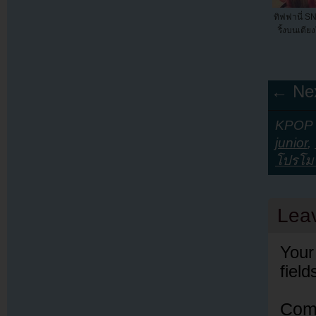
ทิฟฟานี่ S
ริ้งบนเตีย
← Nex
KPOP Y
junior
,
โปรโม
Lea
Your
fiel
Com