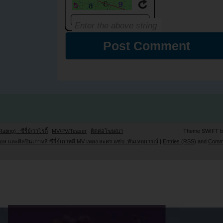
Rating) : ซีรี่ย์/วาไรตี้
MV/PV/Teaser
ติดต่อโฆษณา
Theme SWIFT 
ล และศิลปินเกาหลี ซีรี่ย์เกาหลี MV เพลง ละคร แซ่บ..ทันเหตุการณ์
|
Entries (RSS)
and
Comm