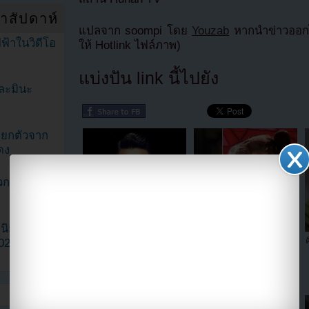
ำสัปดาห์
แปลจาก soompi โดย
Youzab
หากนำข่าวออกไ
ฟ้าในวิดีโอ
ให้ Hotlink ไฟล์ภาพ)
แบ่งปัน link นี้ไปยัง
ละมินะ
ะแยกตัวจาก
ดง
วกเฮดเตอร์
ามนิยมมาก
ว้าว!!ฮันเกิงได้ร่วมแสดงกับ
ฮเยริ Girl's Day เป็นลมในเวที
2023
ภาพยนตร์ฟอร์มยักษ์ระดับ
M!Countdown ในวันนี้!!
ฮอลลีวู้ดเรื่อง "Tranformers
4"!!