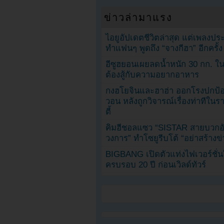
ข่าวล่ามาแรง
ไอยูอัปเดตชีวิตล่าสุด แต่เพลงป
ทำแฟนๆ พูดถึง “จางกีฮา” อีกครั้ง
อีซูฮยอนเผยลดน้ำหนัก 30 กก. ใน 
ต้องสู้กับความอยากอาหาร
กงฮโยจินและฮาฮ่า ออกโรงปกป้อ
วอน หลังถูกวิจารณ์เรื่องท่าทีใน
ตี้
คิมฮีชอลแซว “SISTAR สายบวกอั
วงการ” ทำโซยูรีบโต้ “อย่าสร้างข่
BIGBANG เปิดตัวแท่งไฟเวอร์ชั่
ครบรอบ 20 ปี ก่อนเวิลด์ทัวร์