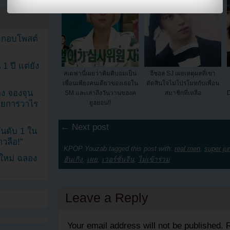
ระกอบโพสต์
1 ปี แต่ยัง
สเตฟานี่เผยว่าคิมคิบอมเป็น
ฮีชอล SJ เผยเหตุผลที่เขา
เพื่อนเพียงคนเดียวของเธอใน
ตัดสินใจไม่โปรโมทกับเพื่อน
ง จองจุน
SM และเล่าถึงวันวานของค
สมาชิกที่เหลือ
D
รายการวาไร
ยูฮยอน!!
← Next post
นดับ 1 ใน
าวลือ!”
KPOP Youzab tagged this post with:
real men
,
super jun
นใหม่ ฉลอง
ฮันเกิง
,
เผย
,
เวอร์ชั่นจีน
,
ไม่เข้าร่วม
Leave a Reply
Your email address will not be published.
R