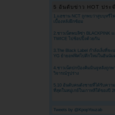
5 อันดับข่าว HOT ประจ
1.แฮชาน NCT ถูกพบว่าสูบบุหรี่ไฟ
เบื้องหลังฝึกซ้อม
2.ชาวเน็ตพบลิซ่า BLACKPINK แ
TWICE ไปช้อปปิ้งด้วยกัน
3.The Black Label กำลังเล็งที่จ
YG ย้ายอฟฟิศไปตึกใหม่ในฮันนัม
4.ชาวเน็ตปกป้องคิมมินจูหลังถูกพ
วิจารณ์รูปร่าง
5.10 อันดับคนดังชายที่ได้รับคว
ที่สุดในหมู่เกย์ในเกาหลีใต้ของปี 
Tweets by @KpopYouzab