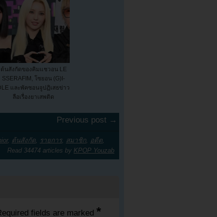
ต้นสังกัดของคิมแชวอน LE
SSERAFIM, โซยอน (G)I-
LE และพัคซอนจูปฏิเสธข่าว
ลือเรื่องยาเสพติด
Previous post →
ior
,
ต้นสังกัด
,
รายการ
,
สมาชิก
,
อดีต
,
Read 34474 articles by
KPOP Youzab
*
equired fields are marked