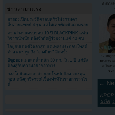
กำลังได้
ข่าวล่ามาแรง
ฮายองเปิดประวัติครอบครัวไม่ธรรมดา
สืบสายแพทย์ 4 รุ่น แต่ไม่เคยคิดเดินตามรอย
ดราม่างานครบรอบ 10 ปี BLACKPINK แฟน
วิจารณ์หนัก หลังจำกัดผู้ร่วมงานแค่ 40 คน
ไอยูอัปเดตชีวิตล่าสุด แต่เพลงประกอบโพสต์
ทำแฟนๆ พูดถึง “จางกีฮา” อีกครั้ง
G-Dragon 
อีซูฮยอนเผยลดน้ำหนัก 30 กก. ใน 1 ปี แต่ยัง
แต่งงาน แ
ต้องสู้กับความอยากอาหาร
ทาโบลรวม
ของ
กงฮโยจินและฮาฮ่า ออกโรงปกป้อง จองจุน
วอน หลังถูกวิจารณ์เรื่องท่าทีในรายการวาไร
← Nex
ตี้
KPOP Y
แบ็ค
,
ป