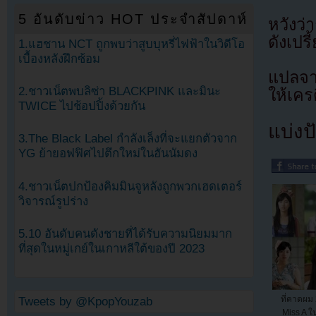
5 อันดับข่าว HOT ประจำสัปดาห์
หวังว่
ดังเปรี
1.แฮชาน NCT ถูกพบว่าสูบบุหรี่ไฟฟ้าในวิดีโอ
เบื้องหลังฝึกซ้อม
แปลจ
2.ชาวเน็ตพบลิซ่า BLACKPINK และมินะ
ให้เคร
TWICE ไปช้อปปิ้งด้วยกัน
แบ่งปั
3.The Black Label กำลังเล็งที่จะแยกตัวจาก
YG ย้ายอฟฟิศไปตึกใหม่ในฮันนัมดง
4.ชาวเน็ตปกป้องคิมมินจูหลังถูกพวกเฮดเตอร์
วิจารณ์รูปร่าง
5.10 อันดับคนดังชายที่ได้รับความนิยมมาก
ที่สุดในหมู่เกย์ในเกาหลีใต้ของปี 2023
ที่คาดผม
Tweets by @KpopYouzab
Miss A ใน