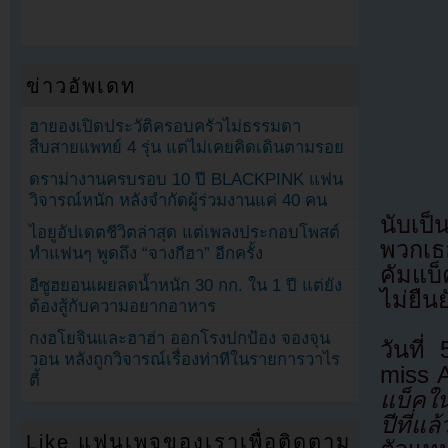
ข่าวอัพเดท
ฮายองเปิดประวัติครอบครัวไม่ธรรมดา
สืบสายแพทย์ 4 รุ่น แต่ไม่เคยคิดเดินตามรอย
ดราม่างานครบรอบ 10 ปี BLACKPINK แฟน
วิจารณ์หนัก หลังจำกัดผู้ร่วมงานแค่ 40 คน
นับเป็
ไอยูอัปเดตชีวิตล่าสุด แต่เพลงประกอบโพสต์
พวกเธอ
ทำแฟนๆ พูดถึง “จางกีฮา” อีกครั้ง
คัมแบ็
อีซูฮยอนเผยลดน้ำหนัก 30 กก. ใน 1 ปี แต่ยัง
ไม่ยืน
ต้องสู้กับความอยากอาหาร
กงฮโยจินและฮาฮ่า ออกโรงปกป้อง จองจุน
วันที่
วอน หลังถูกวิจารณ์เรื่องท่าทีในรายการวาไร
miss 
ตี้
แบ็คใน
ปีที่แล้
Like แฟนเพจของเราเพื่อติดตาม