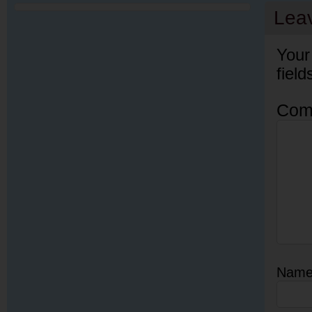
Lea
Your
fiel
Com
Nam