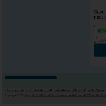
Save 
next 
หน้าแรก youzab
รวมวันเกิดศิลปินเกาหลี
เรตติ้ง (Rating) : ซีรี่ย์/วาไรตี้
MV/PV/Teaser
Copyright © 2011
Kpop ข่าวบันเทิงเกาหลี ดาราไอดอล และศิลปินเกาหลี ซีรี่ย์เกาหลี MV เ