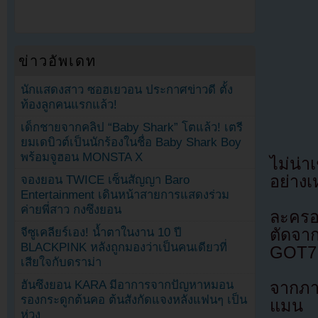
ข่าวอัพเดท
นักแสดงสาว ซอฮเยวอน ประกาศข่าวดี ตั้ง
ท้องลูกคนแรกแล้ว!
เด็กชายจากคลิป “Baby Shark” โตแล้ว! เตรี
ยมเดบิวต์เป็นนักร้องในชื่อ Baby Shark Boy
พร้อมจูฮอน MONSTA X
ไม่น่า
อย่างเ
จองยอน TWICE เซ็นสัญญา Baro
Entertainment เดินหน้าสายการแสดงร่วม
ค่ายพี่สาว กงซึงยอน
ละครอ
ตัดจา
จีซูเคลียร์เอง! น้ำตาในงาน 10 ปี
BLACKPINK หลังถูกมองว่าเป็นคนเดียวที่
GOT7 
เสียใจกับดราม่า
ฮันซึงยอน KARA มีอาการจากปัญหาหมอน
จากภาพ
รองกระดูกต้นคอ ต้นสังกัดแจงหลังแฟนๆ เป็น
แมน เธ
ห่วง