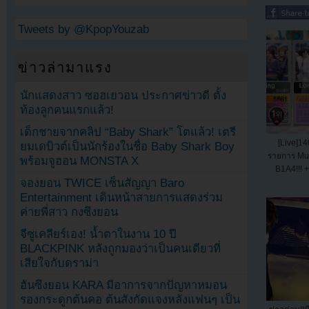
Tweets by @KpopYouzab
ข่าวล่ามาแรง
นักแสดงสาว ซอฮเยวอน ประกาศข่าวดี ตั้ง
ท้องลูกคนแรกแล้ว!
เด็กชายจากคลิป “Baby Shark” โตแล้ว! เตรี
[Live]14
ยมเดบิวต์เป็นนักร้องในชื่อ Baby Shark Boy
รายการ Musi
พร้อมจูฮอน MONSTA X
B1A4!!! +
จองยอน TWICE เซ็นสัญญา Baro
Entertainment เดินหน้าสายการแสดงร่วม
ค่ายพี่สาว กงซึงยอน
จีซูเคลียร์เอง! น้ำตาในงาน 10 ปี
BLACKPINK หลังถูกมองว่าเป็นคนเดียวที่
เสียใจกับดราม่า
ฮันซึงยอน KARA มีอาการจากปัญหาหมอน
รองกระดูกต้นคอ ต้นสังกัดแจงหลังแฟนๆ เป็น