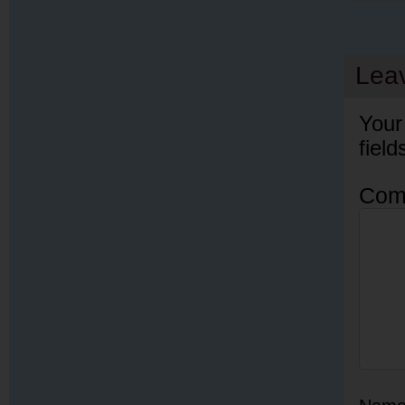
Lea
Your
fiel
Com