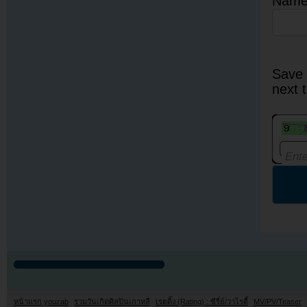
Nam
Save 
next 
หน้าแรก youzab
รวมวันเกิดศิลปินเกาหลี
เรตติ้ง (Rating) : ซีรี่ย์/วาไรตี้
MV/PV/Teaser