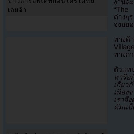
ข่าวสารอัพเดทก่อนใครได้ที่นี่
งานละ
“The 
เลยจ้า
ต่างๆ
จงฮย
ทางด้
Villa
ทางกา
ตัวแท
หารือ
เกี่ยว
เนื่อง
เราจึง
คัมแบ็