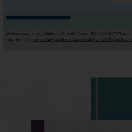
หน้าแรก youzab
รวมวันเกิดศิลปินเกาหลี
เรตติ้ง (Rating) : ซีรี่ย์/วาไรตี้
MV/PV/Teaser
Copyright © 2011
Kpop ข่าวบันเทิงเกาหลี ดาราไอดอล และศิลปินเกาหลี ซีรี่ย์เกาหลี MV เ