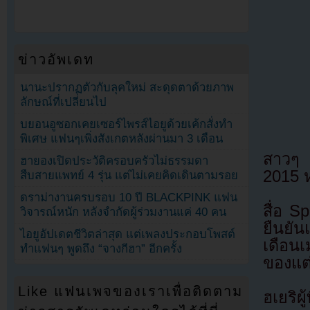
ข่าวอัพเดท
นานะปรากฏตัวกับลุคใหม่ สะดุดตาด้วยภาพ
ลักษณ์ที่เปลี่ยนไป
บยอนอูซอกเคยเซอร์ไพรส์ไอยูด้วยเค้กสั่งทำ
พิเศษ แฟนๆเพิ่งสังเกตหลังผ่านมา 3 เดือน
สาวๆ 
ฮายองเปิดประวัติครอบครัวไม่ธรรมดา
2015 ห
สืบสายแพทย์ 4 รุ่น แต่ไม่เคยคิดเดินตามรอย
ดราม่างานครบรอบ 10 ปี BLACKPINK แฟน
สื่อ 
วิจารณ์หนัก หลังจำกัดผู้ร่วมงานแค่ 40 คน
ยืนยัน
ไอยูอัปเดตชีวิตล่าสุด แต่เพลงประกอบโพสต์
เดือน
ทำแฟนๆ พูดถึง “จางกีฮา” อีกครั้ง
ของแต
Like แฟนเพจของเราเพื่อติดตาม
ฮเยริผ