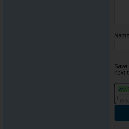
Nam
Save 
next 