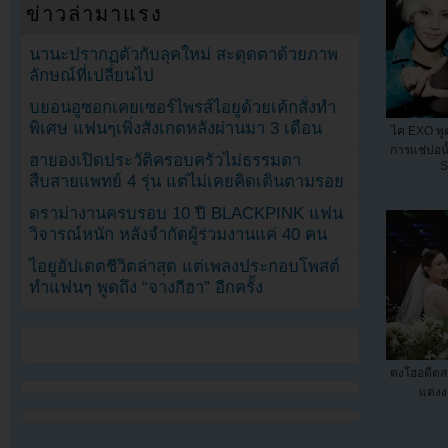
ข่าวล่ามาแรง
นานะปรากฏตัวกับลุคใหม่ สะดุดตาด้วยภาพ
ลักษณ์ที่เปลี่ยนไป
บยอนอูซอกเคยเซอร์ไพรส์ไอยูด้วยเค้กสั่งทำ
พิเศษ แฟนๆเพิ่งสังเกตหลังผ่านมา 3 เดือน
ไค EXO พู
การแช่บ่อน
ฮายองเปิดประวัติครอบครัวไม่ธรรมดา
S
สืบสายแพทย์ 4 รุ่น แต่ไม่เคยคิดเดินตามรอย
ดราม่างานครบรอบ 10 ปี BLACKPINK แฟน
วิจารณ์หนัก หลังจำกัดผู้ร่วมงานแค่ 40 คน
ไอยูอัปเดตชีวิตล่าสุด แต่เพลงประกอบโพสต์
ทำแฟนๆ พูดถึง “จางกีฮา” อีกครั้ง
ดงโฮอดีตส
แต่งง