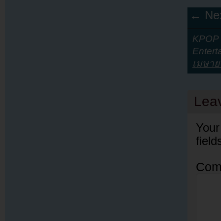
← Nex
KPOP Y
Entert
เมษาย
Lea
Your
fiel
Com