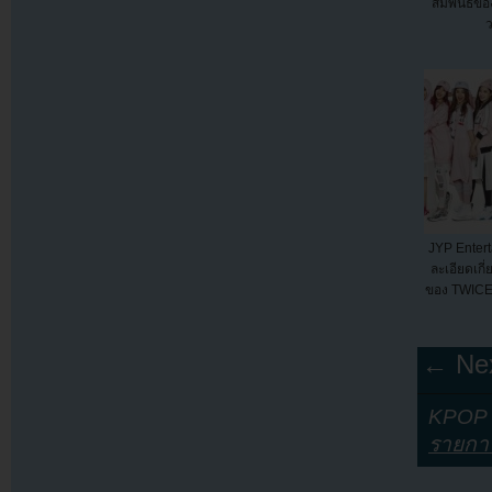
สัมพันธ์ข
ว
JYP Enter
ละเอียดเกี
ของ TWICE
← Nex
KPOP Y
รายกา