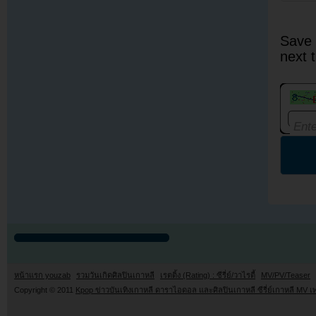
Save 
next 
หน้าแรก youzab
รวมวันเกิดศิลปินเกาหลี
เรตติ้ง (Rating) : ซีรี่ย์/วาไรตี้
MV/PV/Teaser
Copyright © 2011
Kpop ข่าวบันเทิงเกาหลี ดาราไอดอล และศิลปินเกาหลี ซีรี่ย์เกาหลี MV เ