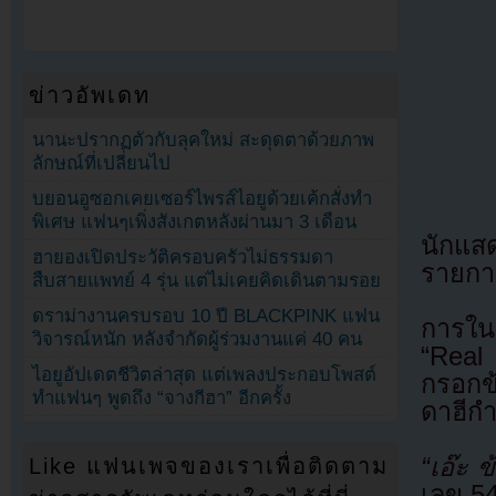
ข่าวอัพเดท
นานะปรากฏตัวกับลุคใหม่ สะดุดตาด้วยภาพ
ลักษณ์ที่เปลี่ยนไป
บยอนอูซอกเคยเซอร์ไพรส์ไอยูด้วยเค้กสั่งทำ
พิเศษ แฟนๆเพิ่งสังเกตหลังผ่านมา 3 เดือน
นักแสด
ฮายองเปิดประวัติครอบครัวไม่ธรรมดา
รายกา
สืบสายแพทย์ 4 รุ่น แต่ไม่เคยคิดเดินตามรอย
ดราม่างานครบรอบ 10 ปี BLACKPINK แฟน
การใน
วิจารณ์หนัก หลังจำกัดผู้ร่วมงานแค่ 40 คน
“Real
ไอยูอัปเดตชีวิตล่าสุด แต่เพลงประกอบโพสต์
กรอกข้
ทำแฟนๆ พูดถึง “จางกีฮา” อีกครั้ง
ดาฮีกำ
“เอ๊ะ ข
Like แฟนเพจของเราเพื่อติดตาม
เลข 54