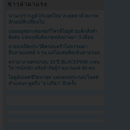
ข่าวล่ามาแรง
นานะปรากฏตัวกับลุคใหม่ สะดุดตาด้วยภาพ
ลักษณ์ที่เปลี่ยนไป
บยอนอูซอกเคยเซอร์ไพรส์ไอยูด้วยเค้กสั่งทำ
พิเศษ แฟนๆเพิ่งสังเกตหลังผ่านมา 3 เดือน
ฮายองเปิดประวัติครอบครัวไม่ธรรมดา
สืบสายแพทย์ 4 รุ่น แต่ไม่เคยคิดเดินตามรอย
ดราม่างานครบรอบ 10 ปี BLACKPINK แฟน
วิจารณ์หนัก หลังจำกัดผู้ร่วมงานแค่ 40 คน
ไอยูอัปเดตชีวิตล่าสุด แต่เพลงประกอบโพสต์
ทำแฟนๆ พูดถึง “จางกีฮา” อีกครั้ง