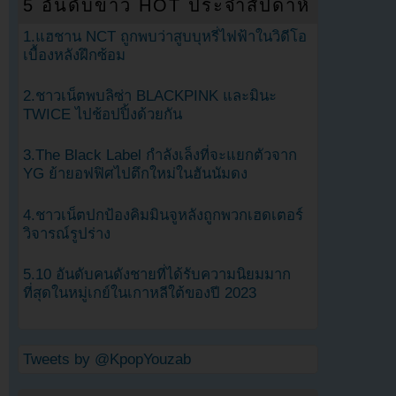
5 อันดับข่าว HOT ประจำสัปดาห์
1.แฮชาน NCT ถูกพบว่าสูบบุหรี่ไฟฟ้าในวิดีโอ
เบื้องหลังฝึกซ้อม
2.ชาวเน็ตพบลิซ่า BLACKPINK และมินะ
TWICE ไปช้อปปิ้งด้วยกัน
3.The Black Label กำลังเล็งที่จะแยกตัวจาก
YG ย้ายอฟฟิศไปตึกใหม่ในฮันนัมดง
4.ชาวเน็ตปกป้องคิมมินจูหลังถูกพวกเฮดเตอร์
วิจารณ์รูปร่าง
5.10 อันดับคนดังชายที่ได้รับความนิยมมาก
ที่สุดในหมู่เกย์ในเกาหลีใต้ของปี 2023
Tweets by @KpopYouzab