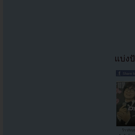
แบ่งปั
ว้าว!!เ