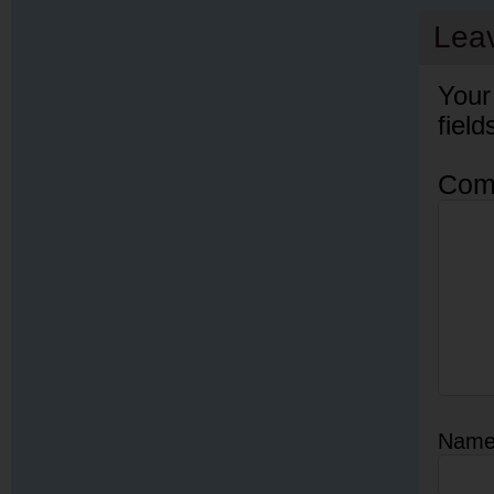
Lea
Your
fiel
Com
Nam