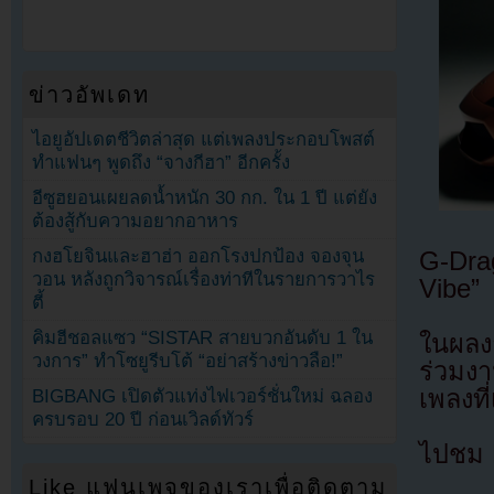
ข่าวอัพเดท
ไอยูอัปเดตชีวิตล่าสุด แต่เพลงประกอบโพสต์
ทำแฟนๆ พูดถึง “จางกีฮา” อีกครั้ง
อีซูฮยอนเผยลดน้ำหนัก 30 กก. ใน 1 ปี แต่ยัง
ต้องสู้กับความอยากอาหาร
กงฮโยจินและฮาฮ่า ออกโรงปกป้อง จองจุน
G-Drag
วอน หลังถูกวิจารณ์เรื่องท่าทีในรายการวาไร
Vibe”
ตี้
คิมฮีชอลแซว “SISTAR สายบวกอันดับ 1 ใน
ในผลง
วงการ” ทำโซยูรีบโต้ “อย่าสร้างข่าวลือ!”
ร่วมงา
เพลงที
BIGBANG เปิดตัวแท่งไฟเวอร์ชั่นใหม่ ฉลอง
ครบรอบ 20 ปี ก่อนเวิลด์ทัวร์
ไปชม 
Like แฟนเพจของเราเพื่อติดตาม