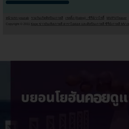
หน้าแรก youzab
รวมวันเกิดศิลปินเกาหลี
เรตติ้ง (Rating) : ซีรี่ย์/วาไรตี้
MV/PV/Teaser
Copyright © 2011
Kpop ข่าวบันเทิงเกาหลี ดาราไอดอล และศิลปินเกาหลี ซีรี่ย์เกาหลี MV เ