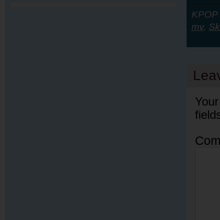
KPOP Y
mv
,
Sk
Lea
Your
fiel
Com