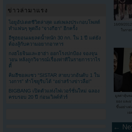
ข่าวล่ามาแรง
ไอยูอัปเดตชีวิตล่าสุด แต่เพลงประกอบโพสต์
16/09/201
ทำแฟนๆ พูดถึง “จางกีฮา” อีกครั้ง
ในรายก
อีซูฮยอนเผยลดน้ำหนัก 30 กก. ใน 1 ปี แต่ยัง
ต้องสู้กับความอยากอาหาร
กงฮโยจินและฮาฮ่า ออกโรงปกป้อง จองจุน
วอน หลังถูกวิจารณ์เรื่องท่าทีในรายการวาไร
ตี้
คิมฮีชอลแซว “SISTAR สายบวกอันดับ 1 ใน
วงการ” ทำโซยูรีบโต้ “อย่าสร้างข่าวลือ!”
BIGBANG เปิดตัวแท่งไฟเวอร์ชั่นใหม่ ฉลอง
มูลค่าหุ้นข
ครบรอบ 20 ปี ก่อนเวิลด์ทัวร์
ยอง และย
ขึ้นอย่างต่
เฉ
← Nex