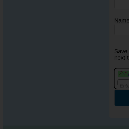
Nam
Save 
next 