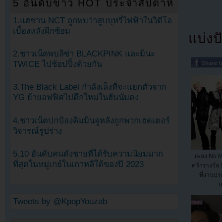
5 อันดับข่าว HOT ประจำสัปดาห์
1.แฮชาน NCT ถูกพบว่าสูบบุหรี่ไฟฟ้าในวิดีโอ
เบื้องหลังฝึกซ้อม
แบ่งปั
2.ชาวเน็ตพบลิซ่า BLACKPINK และมินะ
TWICE ไปช้อปปิ้งด้วยกัน
3.The Black Label กำลังเล็งที่จะแยกตัวจาก
YG ย้ายอฟฟิศไปตึกใหม่ในฮันนัมดง
4.ชาวเน็ตปกป้องคิมมินจูหลังถูกพวกเฮดเตอร์
วิจารณ์รูปร่าง
5.10 อันดับคนดังชายที่ได้รับความนิยมมาก
เพลง No M
ที่สุดในหมู่เกย์ในเกาหลีใต้ของปี 2023
คว้ารางวัล 
ที่งานป
เ
Tweets by @KpopYouzab