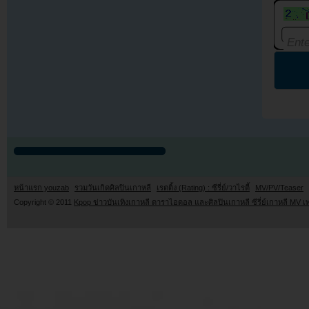
หน้าแรก youzab
รวมวันเกิดศิลปินเกาหลี
เรตติ้ง (Rating) : ซีรี่ย์/วาไรตี้
MV/PV/Teaser
Copyright © 2011
Kpop ข่าวบันเทิงเกาหลี ดาราไอดอล และศิลปินเกาหลี ซีรี่ย์เกาหลี MV เ