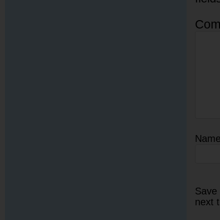
Com
Nam
Save 
next 