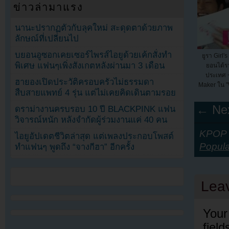
ข่าวล่ามาแรง
นานะปรากฏตัวกับลุคใหม่ สะดุดตาด้วยภาพ
ลักษณ์ที่เปลี่ยนไป
บยอนอูซอกเคยเซอร์ไพรส์ไอยูด้วยเค้กสั่งทำ
ยูรา Girl
พิเศษ แฟนๆเพิ่งสังเกตหลังผ่านมา 3 เดือน
ยอนได้รา
ประเทศ +
ฮายองเปิดประวัติครอบครัวไม่ธรรมดา
Maker ใน "
สืบสายแพทย์ 4 รุ่น แต่ไม่เคยคิดเดินตามรอย
← Nex
ดราม่างานครบรอบ 10 ปี BLACKPINK แฟน
วิจารณ์หนัก หลังจำกัดผู้ร่วมงานแค่ 40 คน
KPOP Y
ไอยูอัปเดตชีวิตล่าสุด แต่เพลงประกอบโพสต์
Popula
ทำแฟนๆ พูดถึง “จางกีฮา” อีกครั้ง
Lea
Your
fiel