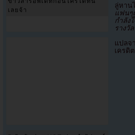
ข่าวสารอัพเดทก่อนใครได้ที่นี่
ลู่หา
เลยจ้า
แฟนๆผ
กำลัง
รางวัล
แปลจา
เครดิต