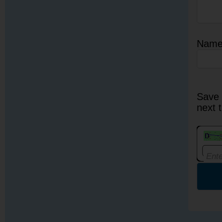
Nam
Save 
next 