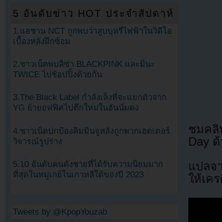
5 อันดับข่าว HOT ประจำสัปดาห์
1.แฮชาน NCT ถูกพบว่าสูบบุหรี่ไฟฟ้าในวิดีโอ
เบื้องหลังฝึกซ้อม
2.ชาวเน็ตพบลิซ่า BLACKPINK และมินะ
TWICE ไปช้อปปิ้งด้วยกัน
3.The Black Label กำลังเล็งที่จะแยกตัวจาก
YG ย้ายอฟฟิศไปตึกใหม่ในฮันนัมดง
ชมคลิ
4.ชาวเน็ตปกป้องคิมมินจูหลังถูกพวกเฮดเตอร์
Day ด้
วิจารณ์รูปร่าง
5.10 อันดับคนดังชายที่ได้รับความนิยมมาก
แปลจ
ที่สุดในหมู่เกย์ในเกาหลีใต้ของปี 2023
ให้เคร
Tweets by @KpopYouzab