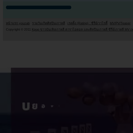
หน้าแรก youzab
รวมวันเกิดศิลปินเกาหลี
เรตติ้ง (Rating) : ซีรี่ย์/วาไรตี้
MV/PV/Teaser
Copyright © 2011
Kpop ข่าวบันเทิงเกาหลี ดาราไอดอล และศิลปินเกาหลี ซีรี่ย์เกาหลี MV เ