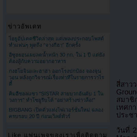
ข่าวอัพเดท
ไอยูอัปเดตชีวิตล่าสุด แต่เพลงประกอบโพสต์
ทำแฟนๆ พูดถึง “จางกีฮา” อีกครั้ง
อีซูฮยอนเผยลดน้ำหนัก 30 กก. ใน 1 ปี แต่ยัง
ต้องสู้กับความอยากอาหาร
กงฮโยจินและฮาฮ่า ออกโรงปกป้อง จองจุน
วอน หลังถูกวิจารณ์เรื่องท่าทีในรายการวาไร
สี่สา
ตี้
Groun
คิมฮีชอลแซว “SISTAR สายบวกอันดับ 1 ใน
สมาชิ
วงการ” ทำโซยูรีบโต้ “อย่าสร้างข่าวลือ!”
เทศกา
BIGBANG เปิดตัวแท่งไฟเวอร์ชั่นใหม่ ฉลอง
ประชา
ครบรอบ 20 ปี ก่อนเวิลด์ทัวร์
วันที
Like แฟนเพจของเราเพื่อติดตาม