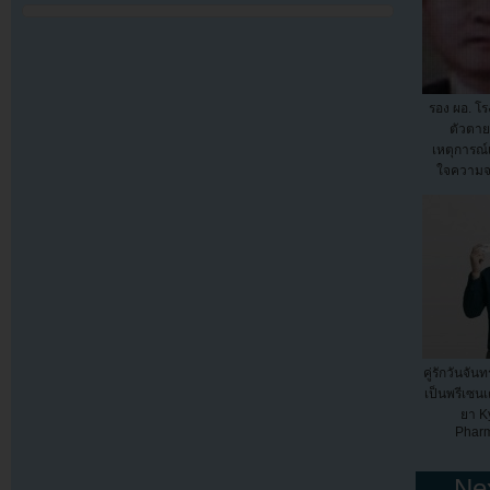
รอง ผอ. โร
ตัวตา
เหตุการณ์เ
ใจความ
คู่รักวันจัน
เป็นพรีเซนเ
ยา K
Pharm
← Nex