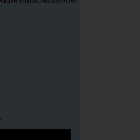
งเมื่อท้ายที่สุดคิมโซอึนบอกกับเขา
ย