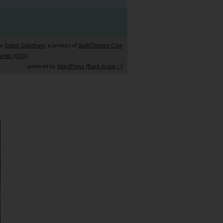
by
Satish Gandham
, a product of
SwiftThemes.Com
ents (RSS)
powered by
WordPress
[Back to top ↑ ]