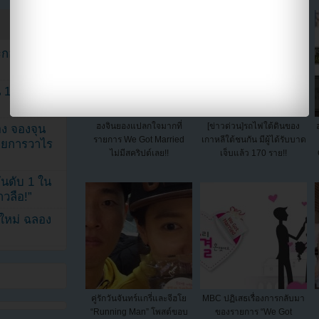
ระกอบโพสต์
1 ปี แต่ยัง
ฮงจินยองแปลกใจมากที่
[ข่าวด่วน]รถไฟใต้ดินของ
ง จองจุน
รายการ We Got Married
เกาหลีใต้ชนกัน มีผู้ได้รับบาด
รายการวาไร
ไม่มีสคริปต์เลย!!
เจ็บแล้ว 170 ราย!!
นดับ 1 ใน
าวลือ!”
นใหม่ ฉลอง
คู่รักวันจันทร์แกรี่และจีฮโย
MBC ปฏิเสธเรื่องการกลับมา
“Running Man” โพสต์ขอบ
ของรายการ “We Got