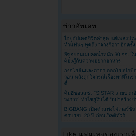
ข่าวอัพเดท
ไอยูอัปเดตชีวิตล่าสุด แต่เพลงป
ทำแฟนๆ พูดถึง “จางกีฮา” อีกครั้ง
อีซูฮยอนเผยลดน้ำหนัก 30 กก. ใน 
ต้องสู้กับความอยากอาหาร
กงฮโยจินและฮาฮ่า ออกโรงปกป้อ
วอน หลังถูกวิจารณ์เรื่องท่าทีใน
ตี้
คิมฮีชอลแซว “SISTAR สายบวกอั
วงการ” ทำโซยูรีบโต้ “อย่าสร้างข่
BIGBANG เปิดตัวแท่งไฟเวอร์ชั่
ครบรอบ 20 ปี ก่อนเวิลด์ทัวร์
Like แฟนเพจของเราเพื