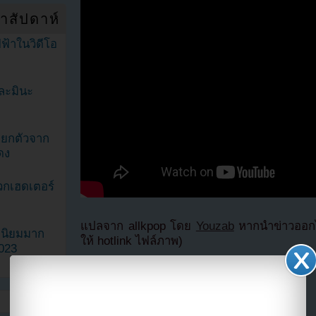
ำสัปดาห์
ฟ้าในวิดีโอ
ละมินะ
ะแยกตัวจาก
ดง
วกเฮดเตอร์
แปลจาก allkpop โดย
Youzab
หากนำข่าวออกไ
ามนิยมมาก
ให้ hotlink ไฟล์ภาพ)
2023
แบ่งปัน link นี้ไปยัง