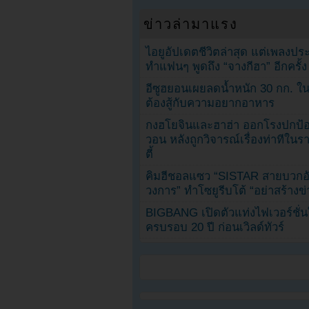
ข่าวล่ามาแรง
ไอยูอัปเดตชีวิตล่าสุด แต่เพลงป
ทำแฟนๆ พูดถึง “จางกีฮา” อีกครั้ง
อีซูฮยอนเผยลดน้ำหนัก 30 กก. ใน 
ต้องสู้กับความอยากอาหาร
กงฮโยจินและฮาฮ่า ออกโรงปกป้อ
วอน หลังถูกวิจารณ์เรื่องท่าทีใน
ตี้
คิมฮีชอลแซว “SISTAR สายบวกอั
วงการ” ทำโซยูรีบโต้ “อย่าสร้างข่
BIGBANG เปิดตัวแท่งไฟเวอร์ชั่
ครบรอบ 20 ปี ก่อนเวิลด์ทัวร์