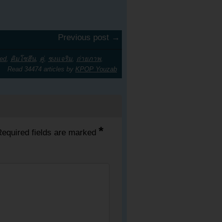
Previous post →
ied
,
คิมโซฮึน
,
คู่
,
ซงแจริม
,
ถ่ายภาพ
,
Read 34474 articles by
KPOP Youzab
*
equired fields are marked