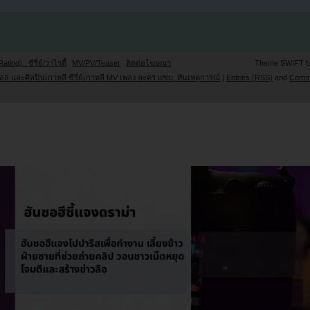
Rating) : ซีรี่ย์/วาไรตี้
MV/PV/Teaser
ติดต่อโฆษณา
Theme SWIFT 
ล และศิลปินเกาหลี ซีรี่ย์เกาหลี MV เพลง ละคร แซ่บ..ทันเหตุการณ์
|
Entries (RSS)
and
Comm