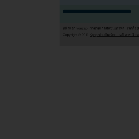
หน้าแรก youzab
รวมวันเกิดศิลปินเกาหลี
เรตติ้ง (
Copyright © 2011
Kpop ข่าวบันเทิงเกาหลี ดาราไอดอ