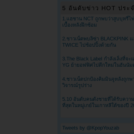
5 อันดับข่าว HOT ประจ
1.แฮชาน NCT ถูกพบว่าสูบบุหรี่ไฟ
เบื้องหลังฝึกซ้อม
2.ชาวเน็ตพบลิซ่า BLACKPINK แ
TWICE ไปช้อปปิ้งด้วยกัน
3.The Black Label กำลังเล็งที่จ
YG ย้ายอฟฟิศไปตึกใหม่ในฮันนัม
4.ชาวเน็ตปกป้องคิมมินจูหลังถูกพ
วิจารณ์รูปร่าง
5.10 อันดับคนดังชายที่ได้รับคว
ที่สุดในหมู่เกย์ในเกาหลีใต้ของปี 
Tweets by @KpopYouzab