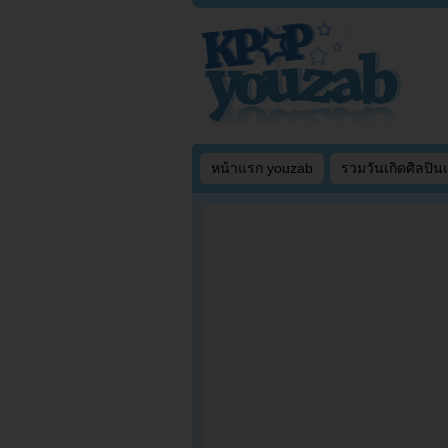
หน้าแรก youzab
รวมวันเกิดศิลปิน