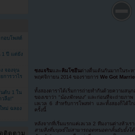
ระกอบโพสต์
1 ปี แต่ยัง
ง จองจุน
ซงแจริม
และ
คิมโซอึน
ต่างตื่นเต้นกันมากในระ
รายการวาไร
พฤศจิกายน 2014 ของรายการ
We Got Marri
ทั้งสองดาราได้เริ่มการถ่ายทำกันด้วยความส
นดับ 1 ใน
ของเขาว่า
“น้องฟักทอง”
และก่อนที่จะถ่ายภาพ 
าวลือ!”
เลเวล 6 สำหรับการโพสท่า และทั้งสองก็ได้ใกล
นใหม่ ฉลอง
ครั้งนี้
หลังจากที่เริ่มแรกแค่เลเวล 2 ทีมงานต่างหัว
สามสิ่งที่มนุษย์ไม่สามารถอดทนอดกลั้นยับยั้
่อติดตาม