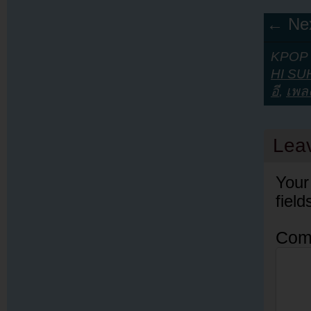
← Nex
KPOP Y
HI S
อี
,
เพล
Lea
Your
fiel
Com