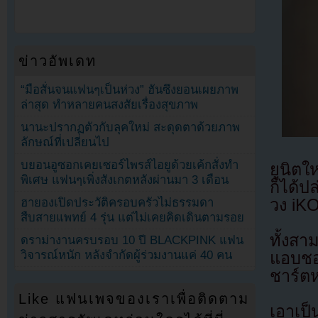
ข่าวอัพเดท
“มือสั่นจนแฟนๆเป็นห่วง” ฮันซึงยอนเผยภาพ
ล่าสุด ทำหลายคนสงสัยเรื่องสุขภาพ
นานะปรากฏตัวกับลุคใหม่ สะดุดตาด้วยภาพ
ลักษณ์ที่เปลี่ยนไป
บยอนอูซอกเคยเซอร์ไพรส์ไอยูด้วยเค้กสั่งทำ
ยูนิต
พิเศษ แฟนๆเพิ่งสังเกตหลังผ่านมา 3 เดือน
ก็ได้ป
วง iK
ฮายองเปิดประวัติครอบครัวไม่ธรรมดา
สืบสายแพทย์ 4 รุ่น แต่ไม่เคยคิดเดินตามรอย
ทั้งสา
ดราม่างานครบรอบ 10 ปี BLACKPINK แฟน
วิจารณ์หนัก หลังจำกัดผู้ร่วมงานแค่ 40 คน
แอบชอ
ชาร์ตห
Like แฟนเพจของเราเพื่อติดตาม
เอาเป็