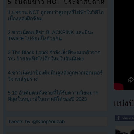
5 อันดับข่าว HOT ประจำสัปดาห์
1.แฮชาน NCT ถูกพบว่าสูบบุหรี่ไฟฟ้าในวิดีโอ
เบื้องหลังฝึกซ้อม
2.ชาวเน็ตพบลิซ่า BLACKPINK และมินะ
TWICE ไปช้อปปิ้งด้วยกัน
3.The Black Label กำลังเล็งที่จะแยกตัวจาก
YG ย้ายอฟฟิศไปตึกใหม่ในฮันนัมดง
4.ชาวเน็ตปกป้องคิมมินจูหลังถูกพวกเฮดเตอร์
วิจารณ์รูปร่าง
5.10 อันดับคนดังชายที่ได้รับความนิยมมาก
ที่สุดในหมู่เกย์ในเกาหลีใต้ของปี 2023
แบ่งปั
Tweets by @KpopYouzab