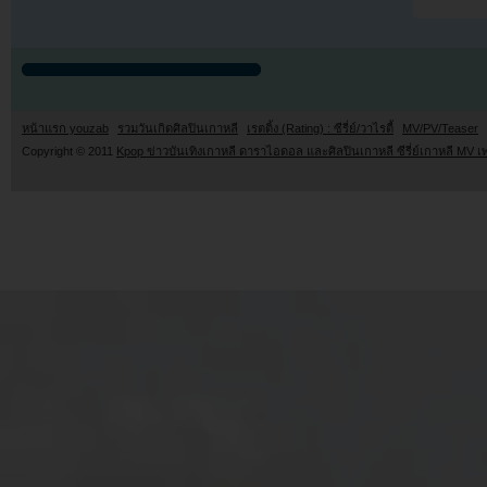
หน้าแรก youzab
รวมวันเกิดศิลปินเกาหลี
เรตติ้ง (Rating) : ซีรี่ย์/วาไรตี้
MV/PV/Teaser
Copyright © 2011
Kpop ข่าวบันเทิงเกาหลี ดาราไอดอล และศิลปินเกาหลี ซีรี่ย์เกาหลี MV เ