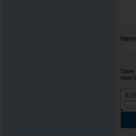
Nam
Save 
next 