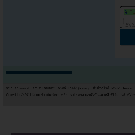
หน้าแรก youzab
รวมวันเกิดศิลปินเกาหลี
เรตติ้ง (Rating) : ซีรี่ย์/วาไรตี้
MV/PV/Teaser
Copyright © 2011
Kpop ข่าวบันเทิงเกาหลี ดาราไอดอล และศิลปินเกาหลี ซีรี่ย์เกาหลี MV เ