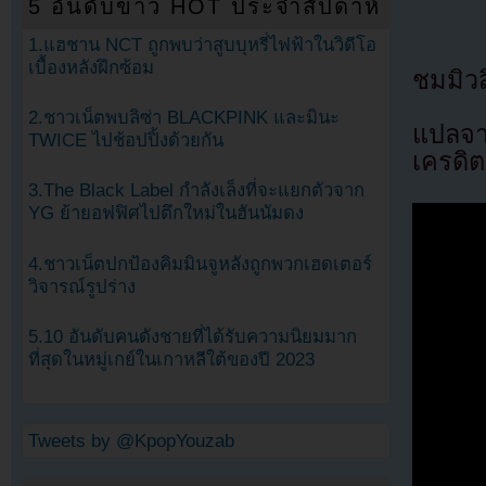
5 อันดับข่าว HOT ประจำสัปดาห์
1.แฮชาน NCT ถูกพบว่าสูบบุหรี่ไฟฟ้าในวิดีโอ
เบื้องหลังฝึกซ้อม
ชมมิวส
2.ชาวเน็ตพบลิซ่า BLACKPINK และมินะ
แปลจา
TWICE ไปช้อปปิ้งด้วยกัน
เครดิต
3.The Black Label กำลังเล็งที่จะแยกตัวจาก
YG ย้ายอฟฟิศไปตึกใหม่ในฮันนัมดง
4.ชาวเน็ตปกป้องคิมมินจูหลังถูกพวกเฮดเตอร์
วิจารณ์รูปร่าง
5.10 อันดับคนดังชายที่ได้รับความนิยมมาก
ที่สุดในหมู่เกย์ในเกาหลีใต้ของปี 2023
Tweets by @KpopYouzab