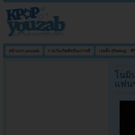
หน้าแรก youzab
รวมวันเกิดศิลปินเกาหลี
เรตติ้ง (Rating) : ซีรี
Written on
OCT
โนมิ
แฟนๆไ
Filed under
U