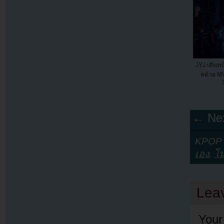
JYJ เดินห
คด้วย MV
← Nex
KPOP Y
เอง
,
โน
Lea
Your