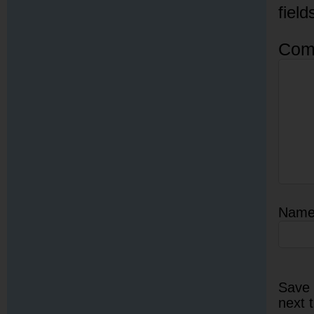
fiel
Com
Nam
Save 
next 