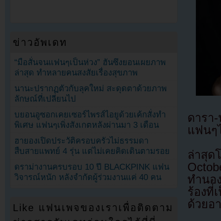
ข่าวอัพเดท
“มือสั่นจนแฟนๆเป็นห่วง” ฮันซึงยอนเผยภาพ
ล่าสุด ทำหลายคนสงสัยเรื่องสุขภาพ
นานะปรากฏตัวกับลุคใหม่ สะดุดตาด้วยภาพ
ลักษณ์ที่เปลี่ยนไป
บยอนอูซอกเคยเซอร์ไพรส์ไอยูด้วยเค้กสั่งทำ
ดารา-น
พิเศษ แฟนๆเพิ่งสังเกตหลังผ่านมา 3 เดือน
แฟนๆไ
ฮายองเปิดประวัติครอบครัวไม่ธรรมดา
สืบสายแพทย์ 4 รุ่น แต่ไม่เคยคิดเดินตามรอย
ล่าสุด
Octob
ดราม่างานครบรอบ 10 ปี BLACKPINK แฟน
วิจารณ์หนัก หลังจำกัดผู้ร่วมงานแค่ 40 คน
ทำนองท
ร้องที
ด้วยอ
Like แฟนเพจของเราเพื่อติดตาม