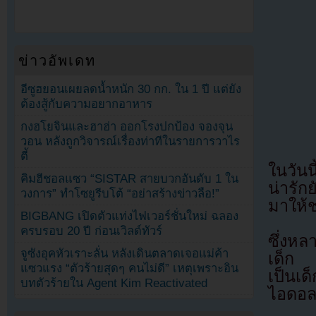
ข่าวอัพเดท
อีซูฮยอนเผยลดน้ำหนัก 30 กก. ใน 1 ปี แต่ยัง
ต้องสู้กับความอยากอาหาร
กงฮโยจินและฮาฮ่า ออกโรงปกป้อง จองจุน
วอน หลังถูกวิจารณ์เรื่องท่าทีในรายการวาไร
ตี้
ในวัน
คิมฮีชอลแซว “SISTAR สายบวกอันดับ 1 ใน
น่ารัก
วงการ” ทำโซยูรีบโต้ “อย่าสร้างข่าวลือ!”
มาให้
BIGBANG เปิดตัวแท่งไฟเวอร์ชั่นใหม่ ฉลอง
ครบรอบ 20 ปี ก่อนเวิลด์ทัวร์
ซึ่งหล
จูซังอุคหัวเราะลั่น หลังเดินตลาดเจอแม่ค้า
เด็ก 
แซวแรง “ตัวร้ายสุดๆ คนไม่ดี” เหตุเพราะอิน
เป็นเด
บทตัวร้ายใน Agent Kim Reactivated
ไอดอลเก