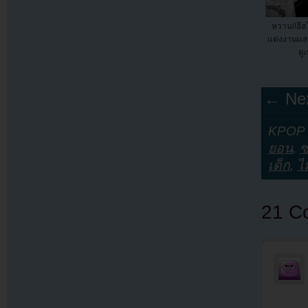
หวาน!!อีฮ
แต่งงานแล
ดูเ
← Nex
KPOP Y
ยอน
,
เด็ก
,
ไ
21 C