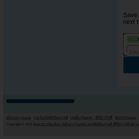
Save 
next 
หน้าแรก youzab
รวมวันเกิดศิลปินเกาหลี
เรตติ้ง (Rating) : ซีรี่ย์/วาไรตี้
MV/PV/Teaser
Copyright © 2011
Kpop ข่าวบันเทิงเกาหลี ดาราไอดอล และศิลปินเกาหลี ซีรี่ย์เกาหลี MV เ