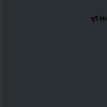
ซูจี M