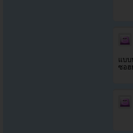
แบบพ
ซอฮย