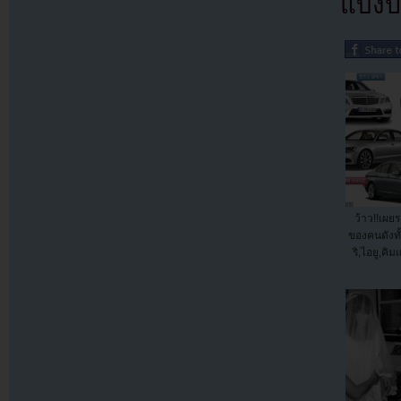
แบ่งปั
ว้าว!!เผยร
ของคนดังทั้
ริ,ไอยู,คิ