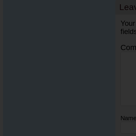
Lea
Your
fiel
Com
Nam