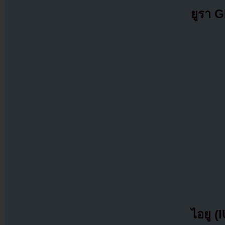
ยูรา G
ไอยู (I