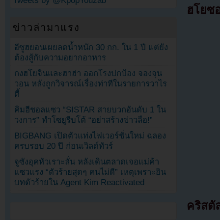
Tweets by @KpopYouzab
ฮโยซ
ข่าวล่ามาแรง
อีซูฮยอนเผยลดน้ำหนัก 30 กก. ใน 1 ปี แต่ยัง
ต้องสู้กับความอยากอาหาร
กงฮโยจินและฮาฮ่า ออกโรงปกป้อง จองจุน
วอน หลังถูกวิจารณ์เรื่องท่าทีในรายการวาไร
ตี้
คิมฮีชอลแซว “SISTAR สายบวกอันดับ 1 ใน
วงการ” ทำโซยูรีบโต้ “อย่าสร้างข่าวลือ!”
BIGBANG เปิดตัวแท่งไฟเวอร์ชั่นใหม่ ฉลอง
ครบรอบ 20 ปี ก่อนเวิลด์ทัวร์
จูซังอุคหัวเราะลั่น หลังเดินตลาดเจอแม่ค้า
แซวแรง “ตัวร้ายสุดๆ คนไม่ดี” เหตุเพราะอิน
บทตัวร้ายใน Agent Kim Reactivated
คริสตัล