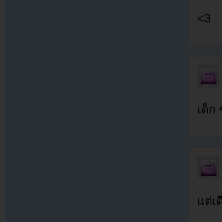
<3
เด็ก
แต่เ