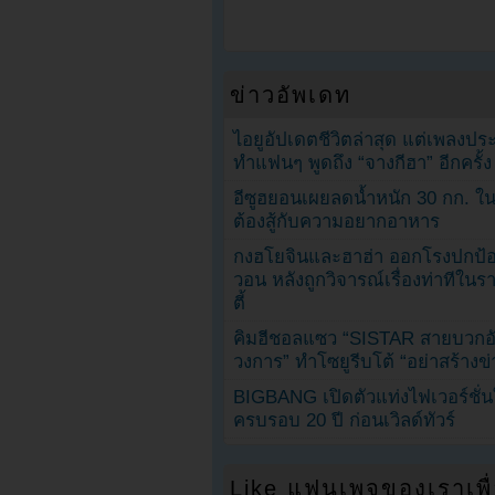
ข่าวอัพเดท
ไอยูอัปเดตชีวิตล่าสุด แต่เพลงป
ทำแฟนๆ พูดถึง “จางกีฮา” อีกครั้ง
อีซูฮยอนเผยลดน้ำหนัก 30 กก. ใน 
ต้องสู้กับความอยากอาหาร
กงฮโยจินและฮาฮ่า ออกโรงปกป้อ
วอน หลังถูกวิจารณ์เรื่องท่าทีใน
ตี้
คิมฮีชอลแซว “SISTAR สายบวกอั
วงการ” ทำโซยูรีบโต้ “อย่าสร้างข่
BIGBANG เปิดตัวแท่งไฟเวอร์ชั่
ครบรอบ 20 ปี ก่อนเวิลด์ทัวร์
Like แฟนเพจของเราเพื