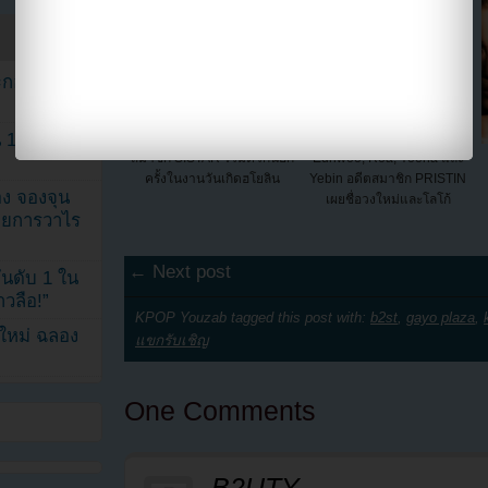
ระกอบโพสต์
1 ปี แต่ยัง
สมาชิก SISTAR รวมตัวกันอีก
Eunwoo, Roa, Yooha และ
ครั้งในงานวันเกิดฮโยลิน
Yebin อดีตสมาชิก PRISTIN
ง จองจุน
เผยชื่อวงใหม่และโลโก้
รายการวาไร
← Next post
นดับ 1 ใน
าวลือ!”
KPOP Youzab tagged this post with:
b2st
,
gayo plaza
,
นใหม่ ฉลอง
แขกรับเชิญ
One Comments
ฺฺB2UTY