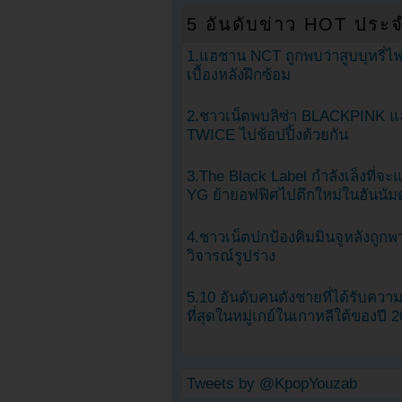
5 อันดับข่าว HOT ประจ
1.แฮชาน NCT ถูกพบว่าสูบบุหรี่ไฟ
เบื้องหลังฝึกซ้อม
2.ชาวเน็ตพบลิซ่า BLACKPINK แ
TWICE ไปช้อปปิ้งด้วยกัน
3.The Black Label กำลังเล็งที่จ
YG ย้ายอฟฟิศไปตึกใหม่ในฮันนัม
4.ชาวเน็ตปกป้องคิมมินจูหลังถูกพ
วิจารณ์รูปร่าง
5.10 อันดับคนดังชายที่ได้รับคว
ที่สุดในหมู่เกย์ในเกาหลีใต้ของปี 
Tweets by @KpopYouzab