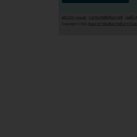
หน้าแรก youzab
รวมวันเกิดศิลปินเกาหลี
เรตติ้ง (
Copyright © 2011
Kpop ข่าวบันเทิงเกาหลี ดาราไอดอ