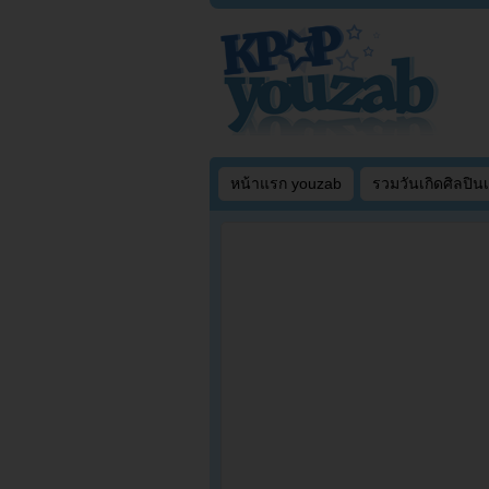
หน้าแรก youzab
รวมวันเกิดศิลปิน