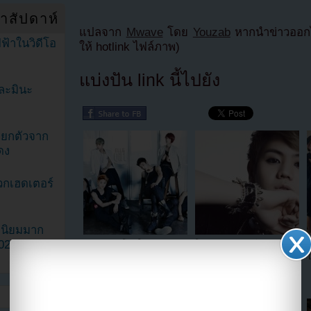
ำสัปดาห์
แปลจาก
Mwave
โดย
Youzab
หากนำข่าวออกไ
ฟ้าในวิดีโอ
ให้ hotlink ไฟล์ภาพ)
แบ่งปัน link นี้ไปยัง
ละมินะ
ะแยกตัวจาก
ดง
วกเฮดเตอร์
ามนิยมมาก
2023
B2STเผยโฉมใหม่ของพวก
โยซอบ B2ST เตรียมปล่อยมินิ
เขาในนิตยสาร ELLE Girl
อัลบั้มเดี่ยวของเขาที่ดูแลการ
ใ
ผลิตโดย จุนฮยอง