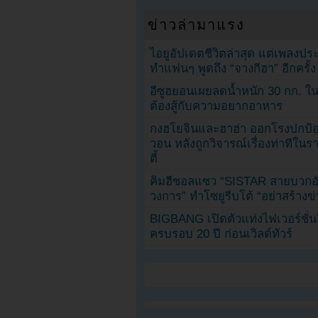
ข่าวล่ามาแรง
ไอยูอัปเดตชีวิตล่าสุด แต่เพลงป
ทำแฟนๆ พูดถึง “จางกีฮา” อีกครั้ง
อีซูฮยอนเผยลดน้ำหนัก 30 กก. ใน 
ต้องสู้กับความอยากอาหาร
กงฮโยจินและฮาฮ่า ออกโรงปกป้อ
วอน หลังถูกวิจารณ์เรื่องท่าทีใน
ตี้
คิมฮีชอลแซว “SISTAR สายบวกอั
วงการ” ทำโซยูรีบโต้ “อย่าสร้างข่
BIGBANG เปิดตัวแท่งไฟเวอร์ชั่
ครบรอบ 20 ปี ก่อนเวิลด์ทัวร์