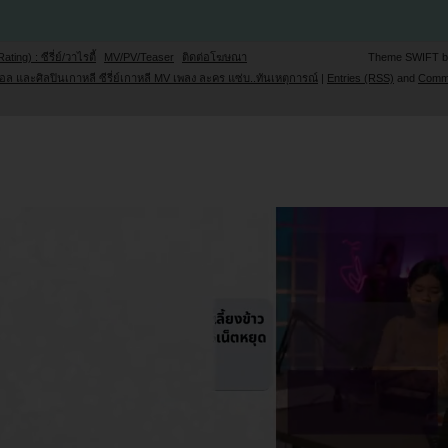
Rating) : ซีรี่ย์/วาไรตี้
MV/PV/Teaser
ติดต่อโฆษณา
Theme SWIFT 
ล และศิลปินเกาหลี ซีรี่ย์เกาหลี MV เพลง ละคร แซ่บ..ทันเหตุการณ์
|
Entries (RSS)
and
Comm