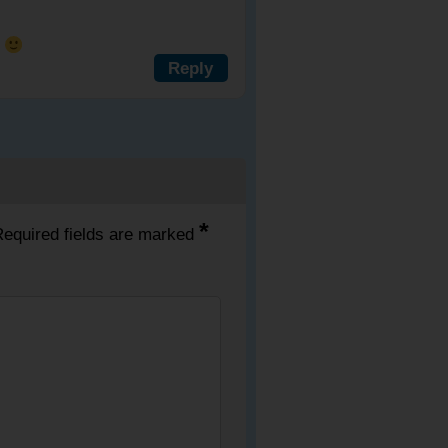
ง
Reply
*
equired fields are marked