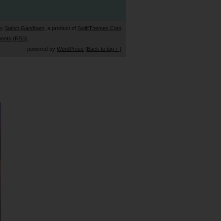
by
Satish Gandham
, a product of
SwiftThemes.Com
ents (RSS)
powered by
WordPress
[Back to top ↑ ]