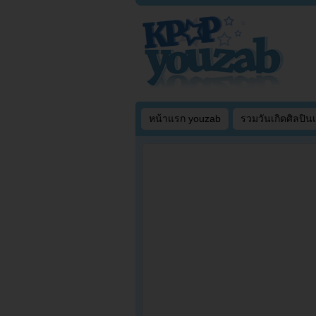
หน้าแรก youzab
รวมวันเกิดศิลปิน