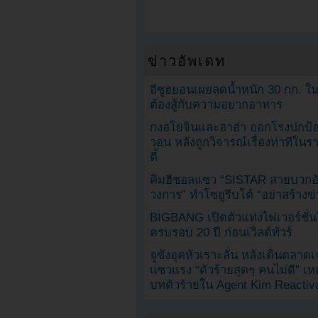
ข่าวอัพเดท
อีซูฮยอนเผยลดน้ำหนัก 30 กก. ใน 
ต้องสู้กับความอยากอาหาร
กงฮโยจินและฮาฮ่า ออกโรงปกป้อ
วอน หลังถูกวิจารณ์เรื่องท่าทีใน
ตี้
คิมฮีชอลแซว “SISTAR สายบวกอั
วงการ” ทำโซยูรีบโต้ “อย่าสร้างข่
BIGBANG เปิดตัวแท่งไฟเวอร์ชั่
ครบรอบ 20 ปี ก่อนเวิลด์ทัวร์
จูซังอุคหัวเราะลั่น หลังเดินตลาด
แซวแรง “ตัวร้ายสุดๆ คนไม่ดี” เห
บทตัวร้ายใน Agent Kim Reactiv