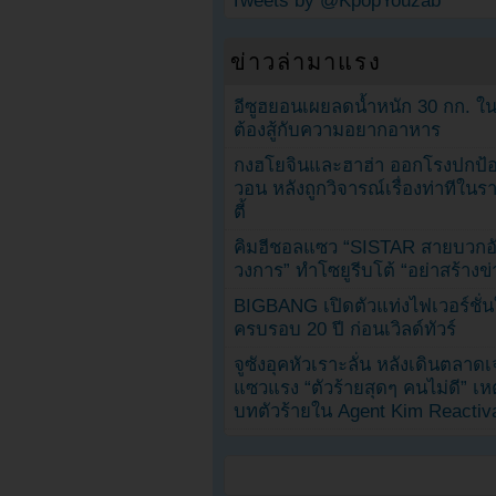
Tweets by @KpopYouzab
ข่าวล่ามาแรง
อีซูฮยอนเผยลดน้ำหนัก 30 กก. ใน 
ต้องสู้กับความอยากอาหาร
กงฮโยจินและฮาฮ่า ออกโรงปกป้อ
วอน หลังถูกวิจารณ์เรื่องท่าทีใน
ตี้
คิมฮีชอลแซว “SISTAR สายบวกอั
วงการ” ทำโซยูรีบโต้ “อย่าสร้างข่
BIGBANG เปิดตัวแท่งไฟเวอร์ชั่
ครบรอบ 20 ปี ก่อนเวิลด์ทัวร์
จูซังอุคหัวเราะลั่น หลังเดินตลาด
แซวแรง “ตัวร้ายสุดๆ คนไม่ดี” เห
บทตัวร้ายใน Agent Kim Reactiv