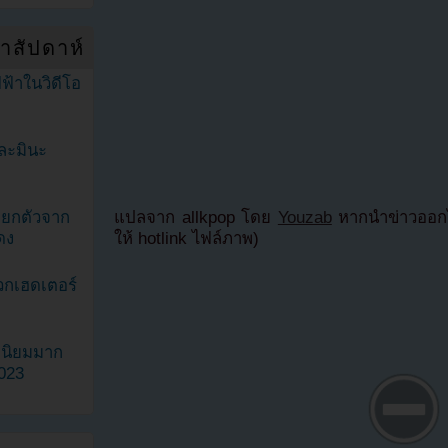
ำสัปดาห์
ฟ้าในวิดีโอ
ละมินะ
แปลจาก allkpop โดย
Youzab
หากนำข่าวออกไ
ะแยกตัวจาก
ให้ hotlink ไฟล์ภาพ)
ดง
วกเฮดเตอร์
ามนิยมมาก
2023