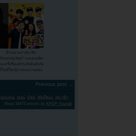
มีรายงานว่าสมาชิก
“Running Man” และคนสนิท
ับแกรี่หรือแม้กระทั่งต้นสังกัด
ก็ไม่มีใครรู้การแต่งงานของ
เข...
Previous post →
ขอบคุณ
,
ตอน
,
ผู้ชม
,
พัคจีซอง
,
สมาชิก
,
Read 34473 articles by
KPOP Youzab