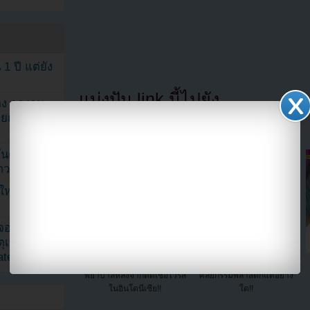
1 ปี แต่ยัง
แบ่งปัน link นี้ไปยัง
ง จองจุน
รายการวาไร
นดับ 1 ใน
าวลือ!”
นใหม่ ฉลอง
เจอแม่ค้า
ตุเพราะอิน
ated
มีรายงานว่าคิมจงกุกเข้าโรง
ฮวายองเผยว่าเธอไม่ได้ทำ
พยาบาลหลังจากติดเชื้อไวรัส
ศัลยกรรมพลาสติกแต่อย่าง
ในอินโดนีเซีย!!
ใด!!