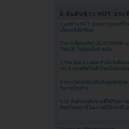
5 อันดับข่าว HOT ประจ
1.แฮชาน NCT ถูกพบว่าสูบบุหรี่ไฟ
เบื้องหลังฝึกซ้อม
2.ชาวเน็ตพบลิซ่า BLACKPINK แ
TWICE ไปช้อปปิ้งด้วยกัน
3.The Black Label กำลังเล็งที่จ
YG ย้ายอฟฟิศไปตึกใหม่ในฮันนัม
4.ชาวเน็ตปกป้องคิมมินจูหลังถูกพ
วิจารณ์รูปร่าง
5.10 อันดับคนดังชายที่ได้รับคว
ที่สุดในหมู่เกย์ในเกาหลีใต้ของปี 