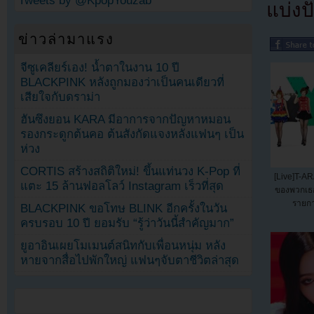
Tweets by @KpopYouzab
แบ่งปั
ข่าวล่ามาแรง
จีซูเคลียร์เอง! น้ำตาในงาน 10 ปี
BLACKPINK หลังถูกมองว่าเป็นคนเดียวที่
เสียใจกับดราม่า
ฮันซึงยอน KARA มีอาการจากปัญหาหมอน
รองกระดูกต้นคอ ต้นสังกัดแจงหลังแฟนๆ เป็น
ห่วง
CORTIS สร้างสถิติใหม่! ขึ้นแท่นวง K-Pop ที่
[Live]T-AR
แตะ 15 ล้านฟอลโลว์ Instagram เร็วที่สุด
ของพวกเธ
รายกา
BLACKPINK ขอโทษ BLINK อีกครั้งในวัน
ครบรอบ 10 ปี ยอมรับ “รู้ว่าวันนี้สำคัญมาก”
ยูอาอินเผยโมเมนต์สนิทกับเพื่อนหนุ่ม หลัง
หายจากสื่อไปพักใหญ่ แฟนๆจับตาชีวิตล่าสุด