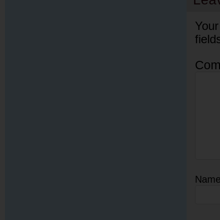
Your
fiel
Com
Nam