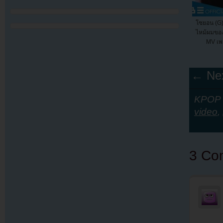
โซยอน (G)
ไหม้ผมขอ
MV เพ
← Nex
KPOP Y
video
,
3 Co