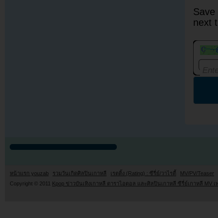
Save 
next 
หน้าแรก youzab
รวมวันเกิดศิลปินเกาหลี
เรตติ้ง (Rating) : ซีรี่ย์/วาไรตี้
MV/PV/Teaser
Copyright © 2011
Kpop ข่าวบันเทิงเกาหลี ดาราไอดอล และศิลปินเกาหลี ซีรี่ย์เกาหลี MV เ