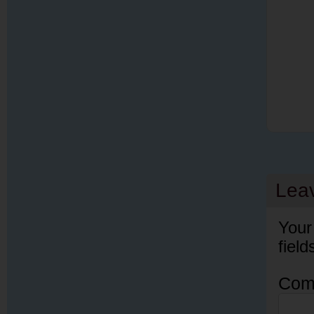
Lea
Your
fiel
Com