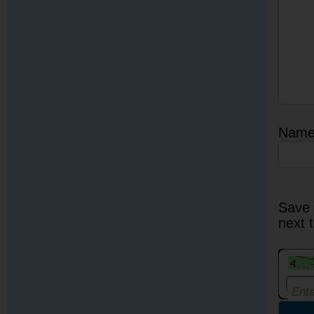
Nam
Save 
next 