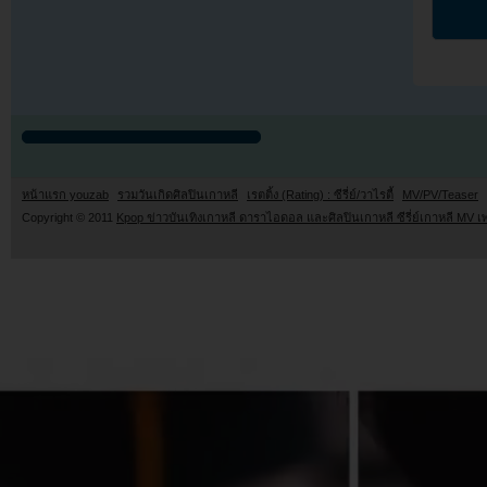
หน้าแรก youzab
รวมวันเกิดศิลปินเกาหลี
เรตติ้ง (Rating) : ซีรี่ย์/วาไรตี้
MV/PV/Teaser
Copyright © 2011
Kpop ข่าวบันเทิงเกาหลี ดาราไอดอล และศิลปินเกาหลี ซีรี่ย์เกาหลี MV เ