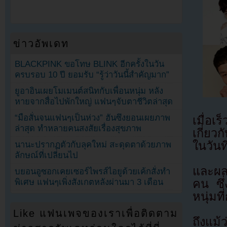
ข่าวอัพเดท
BLACKPINK ขอโทษ BLINK อีกครั้งในวัน
ครบรอบ 10 ปี ยอมรับ “รู้ว่าวันนี้สำคัญมาก”
ยูอาอินเผยโมเมนต์สนิทกับเพื่อนหนุ่ม หลัง
หายจากสื่อไปพักใหญ่ แฟนๆจับตาชีวิตล่าสุด
“มือสั่นจนแฟนๆเป็นห่วง” ฮันซึงยอนเผยภาพ
เมื่อเ
ล่าสุด ทำหลายคนสงสัยเรื่องสุขภาพ
เกี่ยว
ในวันท
นานะปรากฏตัวกับลุคใหม่ สะดุดตาด้วยภาพ
ลักษณ์ที่เปลี่ยนไป
และผล
บยอนอูซอกเคยเซอร์ไพรส์ไอยูด้วยเค้กสั่งทำ
คน ซึ่
พิเศษ แฟนๆเพิ่งสังเกตหลังผ่านมา 3 เดือน
หนุ่มที
Like แฟนเพจของเราเพื่อติดตาม
ถึงแม้