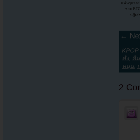
แฟนๆบางส่
ซอบ BTO
ปฏิเส
← Nex
KPOP Y
ดัง
,
คิ
หนุ่ม
,
2 Co