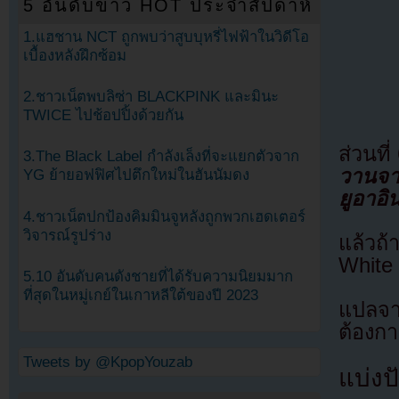
5 อันดับข่าว HOT ประจำสัปดาห์
1.แฮชาน NCT ถูกพบว่าสูบบุหรี่ไฟฟ้าในวิดีโอ
เบื้องหลังฝึกซ้อม
2.ชาวเน็ตพบลิซ่า BLACKPINK และมินะ
TWICE ไปช้อปปิ้งด้วยกัน
ส่วนที่
3.The Black Label กำลังเล็งที่จะแยกตัวจาก
วานจา
YG ย้ายอฟฟิศไปตึกใหม่ในฮันนัมดง
ยูอาอิ
4.ชาวเน็ตปกป้องคิมมินจูหลังถูกพวกเฮดเตอร์
วิจารณ์รูปร่าง
แล้วถ
White
5.10 อันดับคนดังชายที่ได้รับความนิยมมาก
ที่สุดในหมู่เกย์ในเกาหลีใต้ของปี 2023
แปลจ
ต้องก
Tweets by @KpopYouzab
แบ่งปั