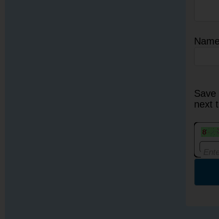
Nam
Save 
next 