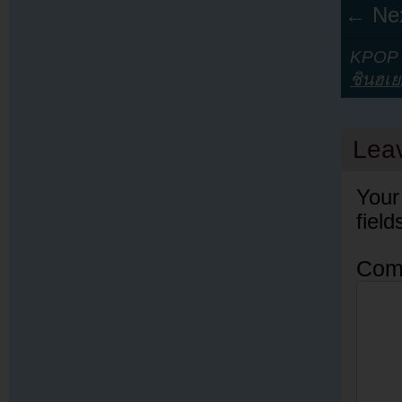
← Nex
KPOP Y
ชินฮเย
Lea
Your
fiel
Com