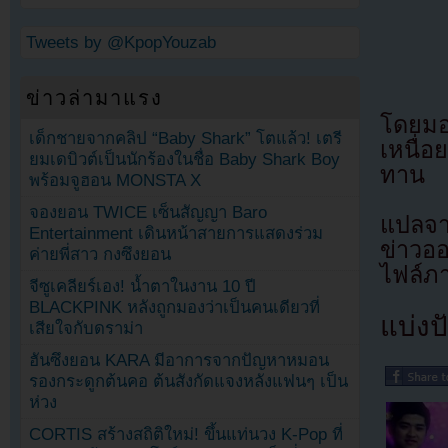
Tweets by @KpopYouzab
ข่าวล่ามาแรง
โดยมอร
เด็กชายจากคลิป “Baby Shark” โตแล้ว! เตรี
เหนื่
ยมเดบิวต์เป็นนักร้องในชื่อ Baby Shark Boy
ทาน
พร้อมจูฮอน MONSTA X
จองยอน TWICE เซ็นสัญญา Baro
แปลจา
Entertainment เดินหน้าสายการแสดงร่วม
ข่าวอ
ค่ายพี่สาว กงซึงยอน
ไฟล์ภ
จีซูเคลียร์เอง! น้ำตาในงาน 10 ปี
BLACKPINK หลังถูกมองว่าเป็นคนเดียวที่
แบ่งปั
เสียใจกับดราม่า
ฮันซึงยอน KARA มีอาการจากปัญหาหมอน
รองกระดูกต้นคอ ต้นสังกัดแจงหลังแฟนๆ เป็น
ห่วง
CORTIS สร้างสถิติใหม่! ขึ้นแท่นวง K-Pop ที่