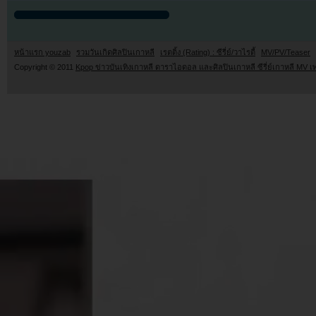
หน้าแรก youzab
รวมวันเกิดศิลปินเกาหลี
เรตติ้ง (Rating) : ซีรี่ย์/วาไรตี้
MV/PV/Teaser
Copyright © 2011
Kpop ข่าวบันเทิงเกาหลี ดาราไอดอล และศิลปินเกาหลี ซีรี่ย์เกาหลี MV เ