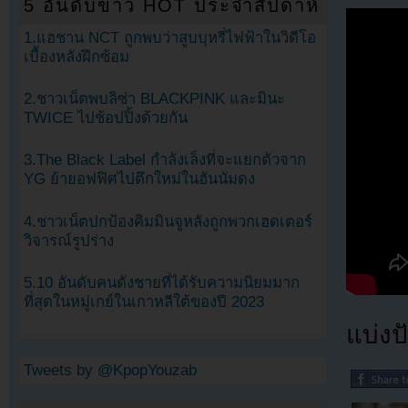
5 อันดับข่าว HOT ประจำสัปดาห์
1.แฮชาน NCT ถูกพบว่าสูบบุหรี่ไฟฟ้าในวิดีโอ
เบื้องหลังฝึกซ้อม
2.ชาวเน็ตพบลิซ่า BLACKPINK และมินะ
TWICE ไปช้อปปิ้งด้วยกัน
3.The Black Label กำลังเล็งที่จะแยกตัวจาก
YG ย้ายอฟฟิศไปตึกใหม่ในฮันนัมดง
4.ชาวเน็ตปกป้องคิมมินจูหลังถูกพวกเฮดเตอร์
วิจารณ์รูปร่าง
5.10 อันดับคนดังชายที่ได้รับความนิยมมาก
ที่สุดในหมู่เกย์ในเกาหลีใต้ของปี 2023
แบ่งปั
Tweets by @KpopYouzab