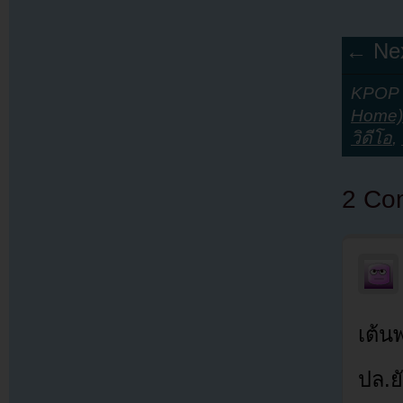
← Nex
KPOP Y
Home)
วิดีโอ
,
2 Co
เต้นพ
ปล.ย