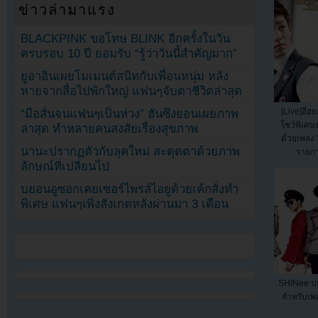
ข่าวล่ามาแรง
BLACKPINK ขอโทษ BLINK อีกครั้งในวัน
ครบรอบ 10 ปี ยอมรับ “รู้ว่าวันนี้สำคัญมาก”
ยูอาอินเผยโมเมนต์สนิทกับเพื่อนหนุ่ม หลัง
หายจากสื่อไปพักใหญ่ แฟนๆจับตาชีวิตล่าสุด
[Live]อีฮ
“มือสั่นจนแฟนๆเป็นห่วง” ฮันซึงยอนเผยภาพ
โชว์พิเศษ
ล่าสุด ทำหลายคนสงสัยเรื่องสุขภาพ
ด้วยเพลง 
นานะปรากฏตัวกับลุคใหม่ สะดุดตาด้วยภาพ
รายกา
ลักษณ์ที่เปลี่ยนไป
บยอนอูซอกเคยเซอร์ไพรส์ไอยูด้วยเค้กสั่งทำ
พิเศษ แฟนๆเพิ่งสังเกตหลังผ่านมา 3 เดือน
SHINee ปล
สำหรับเพ