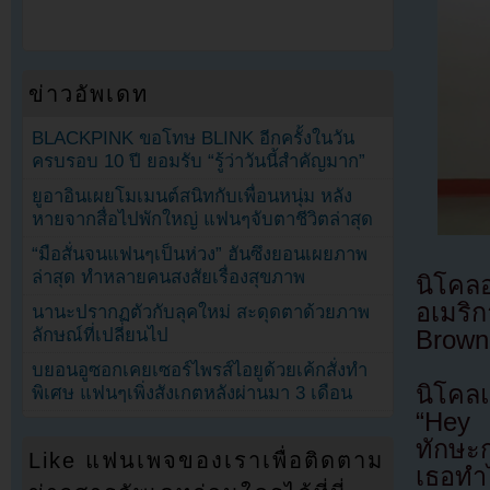
ข่าวอัพเดท
BLACKPINK ขอโทษ BLINK อีกครั้งในวัน
ครบรอบ 10 ปี ยอมรับ “รู้ว่าวันนี้สำคัญมาก”
ยูอาอินเผยโมเมนต์สนิทกับเพื่อนหนุ่ม หลัง
หายจากสื่อไปพักใหญ่ แฟนๆจับตาชีวิตล่าสุด
“มือสั่นจนแฟนๆเป็นห่วง” ฮันซึงยอนเผยภาพ
ล่าสุด ทำหลายคนสงสัยเรื่องสุขภาพ
นิโคลอ
อเมริ
นานะปรากฏตัวกับลุคใหม่ สะดุดตาด้วยภาพ
ลักษณ์ที่เปลี่ยนไป
Browne
บยอนอูซอกเคยเซอร์ไพรส์ไอยูด้วยเค้กสั่งทำ
นิโคล
พิเศษ แฟนๆเพิ่งสังเกตหลังผ่านมา 3 เดือน
“Hey 
ทักษะก
Like แฟนเพจของเราเพื่อติดตาม
เธอทำไ