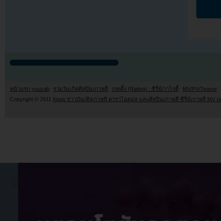
หน้าแรก youzab
รวมวันเกิดศิลปินเกาหลี
เรตติ้ง (Rating) : ซีรี่ย์/วาไรตี้
MV/PV/Teaser
Copyright © 2011
Kpop ข่าวบันเทิงเกาหลี ดาราไอดอล และศิลปินเกาหลี ซีรี่ย์เกาหลี MV เ