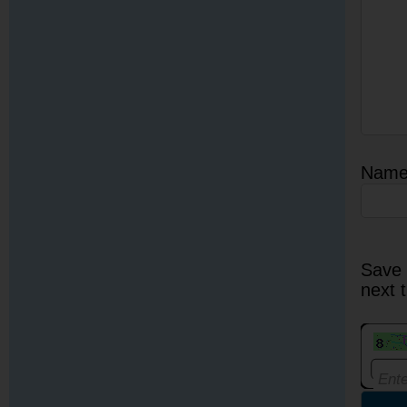
Nam
Save 
next 