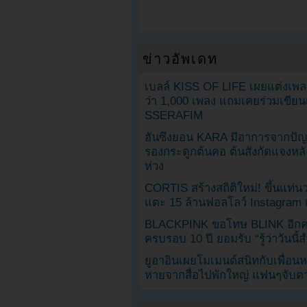
ข่าวอัพเดท
เบลล์ KISS OF LIFE เผยแต่งเพ
ว่า 1,000 เพลง แถมเคยร่วมเขียน
SSERAFIM
ฮันซึงยอน KARA มีอาการจากป
รองกระดูกต้นคอ ต้นสังกัดแจงหล
ห่วง
CORTIS สร้างสถิติใหม่! ขึ้นแท่นว
แตะ 15 ล้านฟอลโลว์ Instagram เร
BLACKPINK ขอโทษ BLINK อีกครั
ครบรอบ 10 ปี ยอมรับ “รู้ว่าวันนี
ยูอาอินเผยโมเมนต์สนิทกับเพื่อนหน
หายจากสื่อไปพักใหญ่ แฟนๆจับตาช