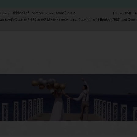
Rating) : ซีรี่ย์/วาไรตี้
MV/PV/Teaser
ติดต่อโฆษณา
Theme SWIFT 
ล และศิลปินเกาหลี ซีรี่ย์เกาหลี MV เพลง ละคร แซ่บ..ทันเหตุการณ์
|
Entries (RSS)
and
Comm