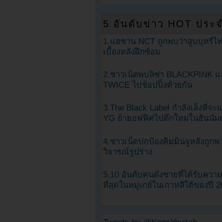
5 อันดับข่าว HOT ประจ
1.แฮชาน NCT ถูกพบว่าสูบบุหรี่ไฟ
เบื้องหลังฝึกซ้อม
2.ชาวเน็ตพบลิซ่า BLACKPINK แ
TWICE ไปช้อปปิ้งด้วยกัน
3.The Black Label กำลังเล็งที่จ
YG ย้ายอฟฟิศไปตึกใหม่ในฮันนัม
4.ชาวเน็ตปกป้องคิมมินจูหลังถูกพ
วิจารณ์รูปร่าง
5.10 อันดับคนดังชายที่ได้รับคว
ที่สุดในหมู่เกย์ในเกาหลีใต้ของปี 