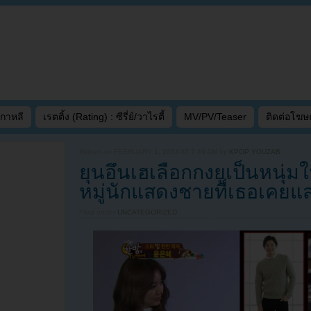
เกาหลี
เรตติ้ง (Rating) : ซีรี่ย์/วาไรตี้
MV/PV/Teaser
ติดต่อโฆ
Written on
FEBRUARY 1, 2014 AT 7:49 AM
by
KPOP YOUZAB
ยุนอึนเฮเลือกกงยูเป็นหนุ่
หมู่นักแสดงชายที่เธอเคยแ
Filed under
UNCATEGORIZED