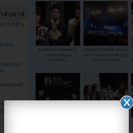
ำสัปดาห์
ฟ้าในวิดีโอ
ละมินะ
[Live]รวมการแสดงสดใน
ภาพบรรยากาศศิลปินบนพรม
รายการ Inkigayo
แดง + การแสดงบนเวที 2013
10/03/2013
Dream Concert!!
โ
ะแยกตัวจาก
ดง
วกเฮดเตอร์
ามนิยมมาก
2023
SM Entertainment มั่นใจว่า
ฮีชอล Super Junior เผยว่า
EXO จะทำคอนเสิร์ตให้ดีที่สุด
เหตุการณ์ที่ทำให้เขาสนิทสน
เท่าที่จะทำได้ และยังไม่ได้รับ
มกับแทยอน SNSD!!