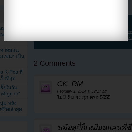
การติดต่อใดๆจาก...
← Next post
ลงมาแล้วก
KPOP Youzab tagged this post with:
2014
,
coffee princ
เพลงให้ LE
TV Entertainment
,
กงยู
,
นักแสดงชาย
,
ยุนอึนเฮ
,
หนุ่มใน
ัญหาหมอน
ังแฟนๆ เป็น
2 Comments
ง K-Pop ที่
็วที่สุด
CK_RM
้งในวัน
February 1, 2014 at 12:27 pm
้สำคัญมาก”
ไม่มี คิม จง กุก หรอ 5555
ุ่ม หลัง
ีวิตล่าสุด
หม้อสุกี้ก็เหมือนแผนที่ชี