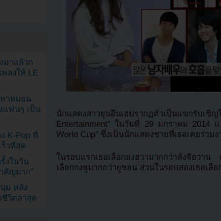
ลงมาแล้วก
เพลงให้ LE
ัญหาหมอน
ังแฟนๆ เป็น
นักแสดงสาวยุนอึนเฮปรากฏตัวเป็นแขกรับเชิ
Entertainment” ในวันที่ 29 มกราคม 2014 แล
World Cup” ซึ่งเป็นนักแสดงชายที่เธอเคยร่วมงา
ง K-Pop ที่
็วที่สุด
ในรอบแรกเธอเลือกยงฮวามากกว่าคังจีฮวาน เ
้งในวัน
เลือกกงยูมากกว่ายูชอน ส่วนในรอบสองเธอเลื
้สำคัญมาก”
ุ่ม หลัง
ีวิตล่าสุด