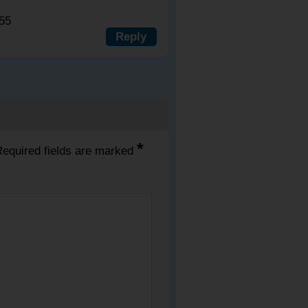
555
Reply
*
equired fields are marked