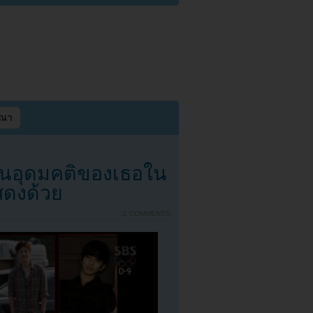
ษณา
มในอุดมคติของเธอใน
สดงด้วย
{
2 COMMENTS
}