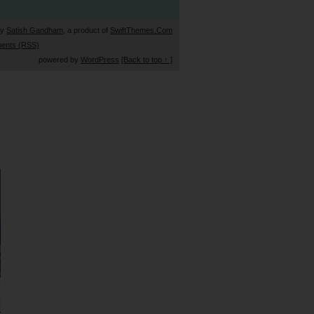
by
Satish Gandham
, a product of
SwiftThemes.Com
ents (RSS)
powered by
WordPress
[Back to top ↑ ]