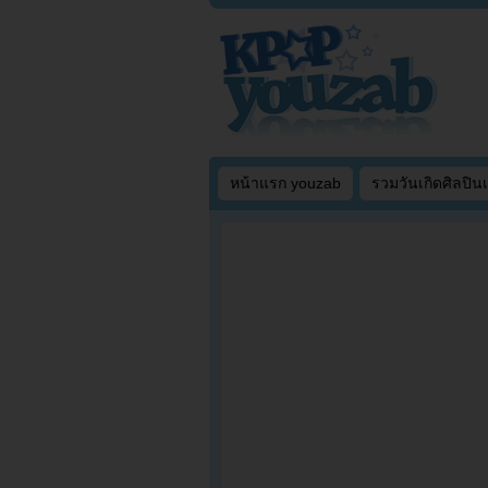
หน้าแรก youzab
รวมวันเกิดศิลปิน