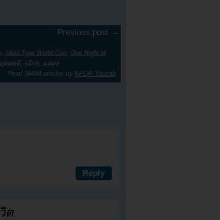
Previous post →
e
,
Ideal Type World Cup
,
One Night of
อุดมคติ
,
เลือก
,
แสดง
Read 34484 articles by
KPOP Youzab
Reply
วิต