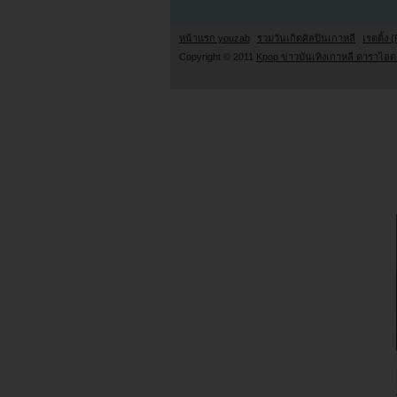
หน้าแรก youzab
รวมวันเกิดศิลปินเกาหลี
เรตติ้ง (
Copyright © 2011
Kpop ข่าวบันเทิงเกาหลี ดาราไอดอ