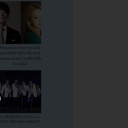
คิมจุนฮยองแฟนเก่าของฮโย
ยอน SNSD เปิดใจเกี่ยวกับฮ
ยยอนและเหตุการณ์ที่เกิดขึ้น
ในวันนั้น!!
รายชื่อผู้ได้รับรางวัลในงาน
"2014 SBS Gayo Daejun"!!