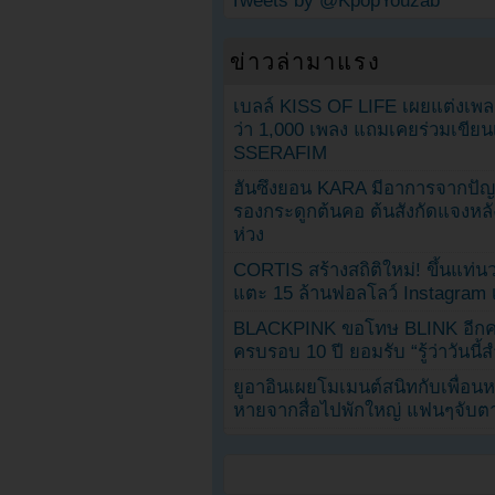
Tweets by @KpopYouzab
ข่าวล่ามาแรง
เบลล์ KISS OF LIFE เผยแต่งเพ
ว่า 1,000 เพลง แถมเคยร่วมเขียน
SSERAFIM
ฮันซึงยอน KARA มีอาการจากป
รองกระดูกต้นคอ ต้นสังกัดแจงหล
ห่วง
CORTIS สร้างสถิติใหม่! ขึ้นแท่นว
แตะ 15 ล้านฟอลโลว์ Instagram เร
BLACKPINK ขอโทษ BLINK อีกครั
ครบรอบ 10 ปี ยอมรับ “รู้ว่าวันนี
ยูอาอินเผยโมเมนต์สนิทกับเพื่อนหน
หายจากสื่อไปพักใหญ่ แฟนๆจับตาช