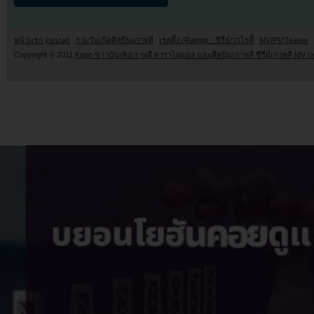
หน้าแรก youzab
รวมวันเกิดศิลปินเกาหลี
เรตติ้ง (Rating) : ซีรี่ย์/วาไรตี้
MV/PV/Teaser
Copyright © 2011
Kpop ข่าวบันเทิงเกาหลี ดาราไอดอล และศิลปินเกาหลี ซีรี่ย์เกาหลี MV เ