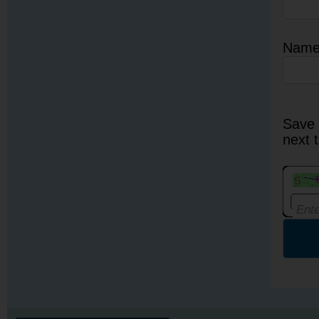
Nam
Save 
next 