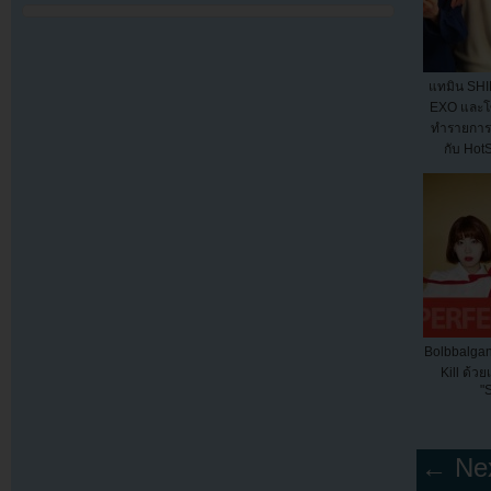
แทมิน SHI
EXO และโซ
ทำรายการ
กับ Ho
Bolbbalgan4
Kill ด้ว
"
← Nex