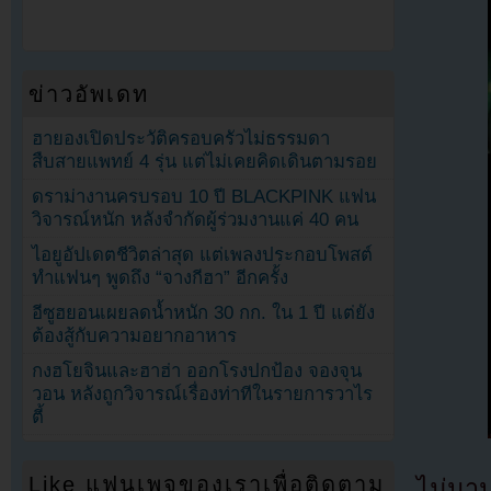
ข่าวอัพเดท
ฮายองเปิดประวัติครอบครัวไม่ธรรมดา
สืบสายแพทย์ 4 รุ่น แต่ไม่เคยคิดเดินตามรอย
ดราม่างานครบรอบ 10 ปี BLACKPINK แฟน
วิจารณ์หนัก หลังจำกัดผู้ร่วมงานแค่ 40 คน
ไอยูอัปเดตชีวิตล่าสุด แต่เพลงประกอบโพสต์
ทำแฟนๆ พูดถึง “จางกีฮา” อีกครั้ง
อีซูฮยอนเผยลดน้ำหนัก 30 กก. ใน 1 ปี แต่ยัง
ต้องสู้กับความอยากอาหาร
กงฮโยจินและฮาฮ่า ออกโรงปกป้อง จองจุน
วอน หลังถูกวิจารณ์เรื่องท่าทีในรายการวาไร
ตี้
Like แฟนเพจของเราเพื่อติดตาม
ไม่นา