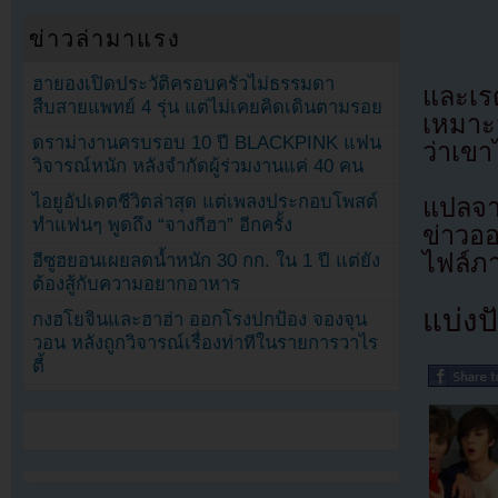
ข่าวล่ามาแรง
ฮายองเปิดประวัติครอบครัวไม่ธรรมดา
และเรต
สืบสายแพทย์ 4 รุ่น แต่ไม่เคยคิดเดินตามรอย
เหมาะ
ดราม่างานครบรอบ 10 ปี BLACKPINK แฟน
ว่าเขา
วิจารณ์หนัก หลังจำกัดผู้ร่วมงานแค่ 40 คน
ไอยูอัปเดตชีวิตล่าสุด แต่เพลงประกอบโพสต์
แปลจ
ทำแฟนๆ พูดถึง “จางกีฮา” อีกครั้ง
ข่าวอ
ไฟล์ภ
อีซูฮยอนเผยลดน้ำหนัก 30 กก. ใน 1 ปี แต่ยัง
ต้องสู้กับความอยากอาหาร
แบ่งปั
กงฮโยจินและฮาฮ่า ออกโรงปกป้อง จองจุน
วอน หลังถูกวิจารณ์เรื่องท่าทีในรายการวาไร
ตี้