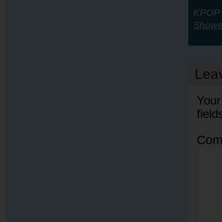
KPOP Y
Shower
Lea
Your
fiel
Com