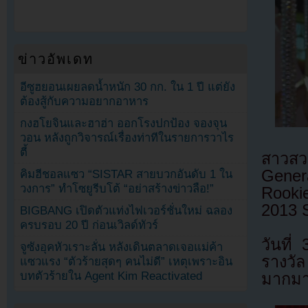
ข่าวอัพเดท
อีซูฮยอนเผยลดน้ำหนัก 30 กก. ใน 1 ปี แต่ยัง
ต้องสู้กับความอยากอาหาร
กงฮโยจินและฮาฮ่า ออกโรงปกป้อง จองจุน
วอน หลังถูกวิจารณ์เรื่องท่าทีในรายการวาไร
ตี้
สาวส
Gener
คิมฮีชอลแซว “SISTAR สายบวกอันดับ 1 ใน
วงการ” ทำโซยูรีบโต้ “อย่าสร้างข่าวลือ!”
Rooki
2013 
BIGBANG เปิดตัวแท่งไฟเวอร์ชั่นใหม่ ฉลอง
ครบรอบ 20 ปี ก่อนเวิลด์ทัวร์
วันที
จูซังอุคหัวเราะลั่น หลังเดินตลาดเจอแม่ค้า
รางวัล
แซวแรง “ตัวร้ายสุดๆ คนไม่ดี” เหตุเพราะอิน
บทตัวร้ายใน Agent Kim Reactivated
มากมาย