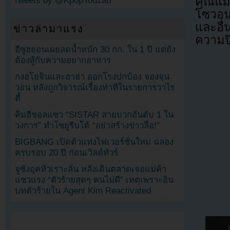
คุณแม
Tweets by @KpopYouzab
โซวอนอ
และอื
ข่าวล่ามาแรง
ความปิ
อีซูฮยอนเผยลดน้ำหนัก 30 กก. ใน 1 ปี แต่ยัง
ต้องสู้กับความอยากอาหาร
กงฮโยจินและฮาฮ่า ออกโรงปกป้อง จองจุน
วอน หลังถูกวิจารณ์เรื่องท่าทีในรายการวาไร
ตี้
คิมฮีชอลแซว “SISTAR สายบวกอันดับ 1 ใน
วงการ” ทำโซยูรีบโต้ “อย่าสร้างข่าวลือ!”
BIGBANG เปิดตัวแท่งไฟเวอร์ชั่นใหม่ ฉลอง
ครบรอบ 20 ปี ก่อนเวิลด์ทัวร์
จูซังอุคหัวเราะลั่น หลังเดินตลาดเจอแม่ค้า
แซวแรง “ตัวร้ายสุดๆ คนไม่ดี” เหตุเพราะอิน
บทตัวร้ายใน Agent Kim Reactivated