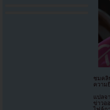
ชมคลิ
ความยิ
แปลจา
ข่าวอ
ไฟล์ภ