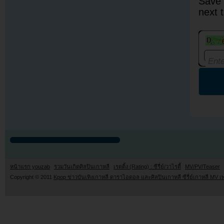
Save 
next 
หน้าแรก youzab
รวมวันเกิดศิลปินเกาหลี
เรตติ้ง (Rating) : ซีรี่ย์/วาไรตี้
MV/PV/Teaser
Copyright © 2011
Kpop ข่าวบันเทิงเกาหลี ดาราไอดอล และศิลปินเกาหลี ซีรี่ย์เกาหลี MV เ