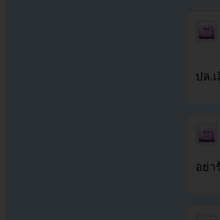
ปล.เ
อย่า