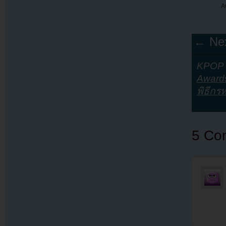
A
← Nex
KPOP Y
Award
พิธีกร
5 Co