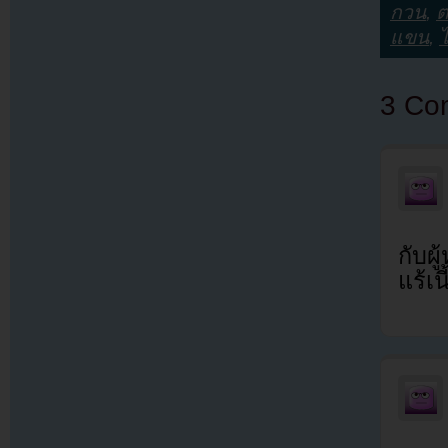
กวน
,
ต
แขน
,
3 Co
กับผ
แร้เ