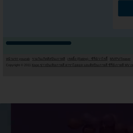
หน้าแรก youzab
รวมวันเกิดศิลปินเกาหลี
เรตติ้ง (Rating) : ซีรี่ย์/วาไรตี้
MV/PV/Teaser
Copyright © 2011
Kpop ข่าวบันเทิงเกาหลี ดาราไอดอล และศิลปินเกาหลี ซีรี่ย์เกาหลี MV เ