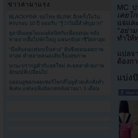
ข่าวล่ามาแรง
MC ปา
เคยโก
BLACKPINK ขอโทษ BLINK อีกครั้งในวัน
แจและม
ครบรอบ 10 ปี ยอมรับ “รู้ว่าวันนี้สำคัญมาก”
“อย่าม
ยูอาอินเผยโมเมนต์สนิทกับเพื่อนหนุ่ม หลัง
ทำให้
หายจากสื่อไปพักใหญ่ แฟนๆจับตาชีวิตล่าสุด
“มือสั่นจนแฟนๆเป็นห่วง” ฮันซึงยอนเผยภาพ
แปลจ
ล่าสุด ทำหลายคนสงสัยเรื่องสุขภาพ
ต้องก
นานะปรากฏตัวกับลุคใหม่ สะดุดตาด้วยภาพ
ลักษณ์ที่เปลี่ยนไป
แบ่งปั
บยอนอูซอกเคยเซอร์ไพรส์ไอยูด้วยเค้กสั่งทำ
พิเศษ แฟนๆเพิ่งสังเกตหลังผ่านมา 3 เดือน