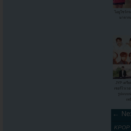
ไอยูโชว์กร
มาจากแ
JYP เตรีย
เซอร์ไวเวอร
รูปแบบน
เหม
← Nex
KPOP Y