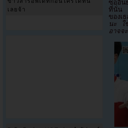
ข่าวสารอัพเดทก่อนใครได้ที่นี่
ซออินย
ที่นั่
เลยจ้า
ของเธ
นะ ใช้
อาจจะใ