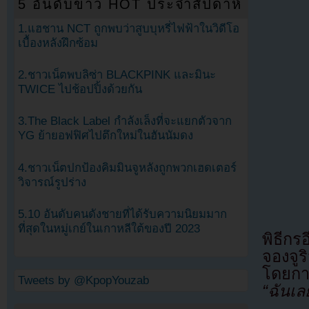
5 อันดับข่าว HOT ประจำสัปดาห์
1.แฮชาน NCT ถูกพบว่าสูบบุหรี่ไฟฟ้าในวิดีโอ
เบื้องหลังฝึกซ้อม
2.ชาวเน็ตพบลิซ่า BLACKPINK และมินะ
TWICE ไปช้อปปิ้งด้วยกัน
3.The Black Label กำลังเล็งที่จะแยกตัวจาก
YG ย้ายอฟฟิศไปตึกใหม่ในฮันนัมดง
4.ชาวเน็ตปกป้องคิมมินจูหลังถูกพวกเฮดเตอร์
วิจารณ์รูปร่าง
5.10 อันดับคนดังชายที่ได้รับความนิยมมาก
ที่สุดในหมู่เกย์ในเกาหลีใต้ของปี 2023
พิธีก
จองจู
โดยกา
Tweets by @KpopYouzab
“ฉันเล