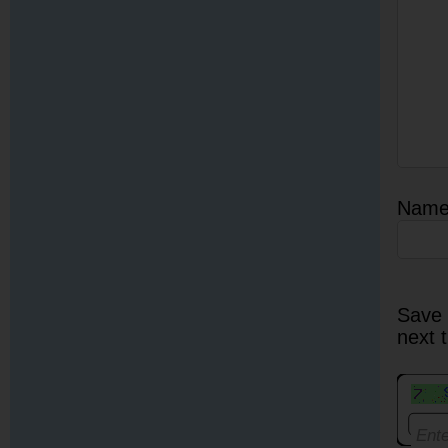
Nam
Save 
next 