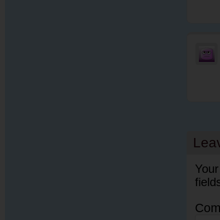
Lea
Your
fiel
Com