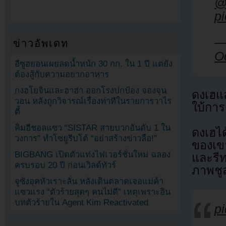
@
p
—
ข่าวอัพเดท
O
อีซูฮยอนเผยลดน้ำหนัก 30 กก. ใน 1 ปี แต่ยัง
ต้องสู้กับความอยากอาหาร
กงฮโยจินและฮาฮ่า ออกโรงปกป้อง จองจุน
ดงเฮแล
วอน หลังถูกวิจารณ์เรื่องท่าทีในรายการวาไร
ใบ้การ
ตี้
คิมฮีชอลแซว “SISTAR สายบวกอันดับ 1 ใน
ดงเฮไ
วงการ” ทำโซยูรีบโต้ “อย่าสร้างข่าวลือ!”
ของเข
BIGBANG เปิดตัวแท่งไฟเวอร์ชั่นใหม่ ฉลอง
และรี
ครบรอบ 20 ปี ก่อนเวิลด์ทัวร์
ภาพชู
จูซังอุคหัวเราะลั่น หลังเดินตลาดเจอแม่ค้า
แซวแรง “ตัวร้ายสุดๆ คนไม่ดี” เหตุเพราะอิน
บทตัวร้ายใน Agent Kim Reactivated
p