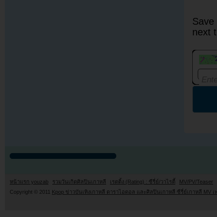
Save 
next 
หน้าแรก youzab
รวมวันเกิดศิลปินเกาหลี
เรตติ้ง (Rating) : ซีรี่ย์/วาไรตี้
MV/PV/Teaser
Copyright © 2011
Kpop ข่าวบันเทิงเกาหลี ดาราไอดอล และศิลปินเกาหลี ซีรี่ย์เกาหลี MV เ