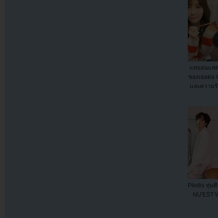
แทยอนแสดง
ของเธอต่อ G
และความรั
Pledis ทุ่
NU'EST W