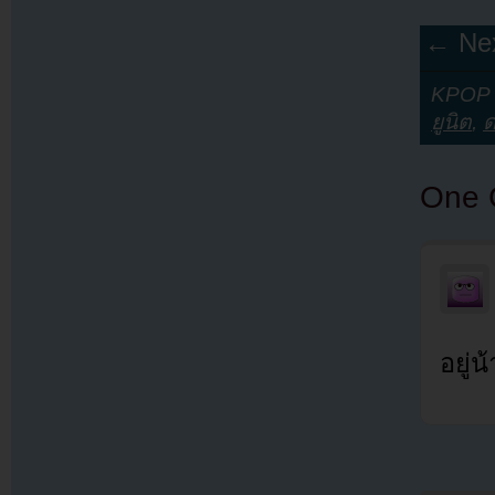
← Nex
KPOP Y
ยูนิต
,
ด
One 
อยู่น้