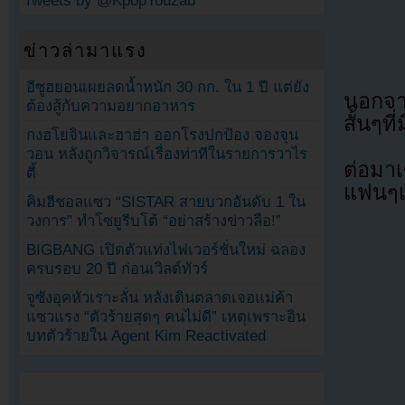
Tweets by @KpopYouzab
ข่าวล่ามาแรง
อีซูฮยอนเผยลดน้ำหนัก 30 กก. ใน 1 ปี แต่ยัง
นอกจาก
ต้องสู้กับความอยากอาหาร
สั้นๆท
กงฮโยจินและฮาฮ่า ออกโรงปกป้อง จองจุน
วอน หลังถูกวิจารณ์เรื่องท่าทีในรายการวาไร
ต่อมาเ
ตี้
แฟนๆเด
คิมฮีชอลแซว “SISTAR สายบวกอันดับ 1 ใน
วงการ” ทำโซยูรีบโต้ “อย่าสร้างข่าวลือ!”
BIGBANG เปิดตัวแท่งไฟเวอร์ชั่นใหม่ ฉลอง
ครบรอบ 20 ปี ก่อนเวิลด์ทัวร์
จูซังอุคหัวเราะลั่น หลังเดินตลาดเจอแม่ค้า
แซวแรง “ตัวร้ายสุดๆ คนไม่ดี” เหตุเพราะอิน
บทตัวร้ายใน Agent Kim Reactivated