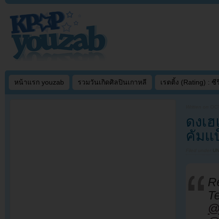
หน้าแรก youzab
รวมวันเกิดศิลปินเกาหลี
เรตติ้ง (Rating) : ซีรี
Written on
OCT
ดงเฮ
คัมแบ
Filed under
U
R
T
@