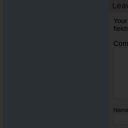
Lea
Your
fiel
Com
Nam