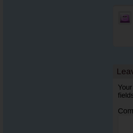
Lea
Your
fiel
Com