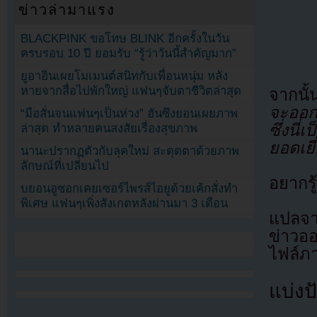
ข่าวล่ามาแรง
BLACKPINK ขอโทษ BLINK อีกครั้งในวัน
ครบรอบ 10 ปี ยอมรับ “รู้ว่าวันนี้สำคัญมาก”
ยูอาอินเผยโมเมนต์สนิทกับเพื่อนหนุ่ม หลัง
หายจากสื่อไปพักใหญ่ แฟนๆจับตาชีวิตล่าสุด
จากนั
จะออก
“มือสั่นจนแฟนๆเป็นห่วง” ฮันซึงยอนเผยภาพ
ซึ่งนี
ล่าสุด ทำหลายคนสงสัยเรื่องสุขภาพ
ยอดเยี่
นานะปรากฏตัวกับลุคใหม่ สะดุดตาด้วยภาพ
ลักษณ์ที่เปลี่ยนไป
อยากรู
บยอนอูซอกเคยเซอร์ไพรส์ไอยูด้วยเค้กสั่งทำ
พิเศษ แฟนๆเพิ่งสังเกตหลังผ่านมา 3 เดือน
แปลจา
ข่าวอ
ไฟล์ภ
แบ่งปั