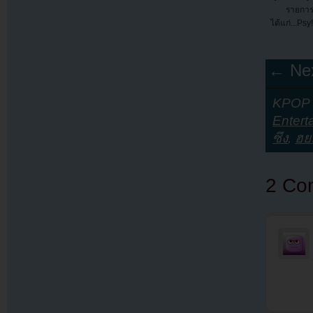
รายการ
ได้แก่...Psy
← Nex
KPOP Y
Entert
ซึง
,
ฮย
2 Co