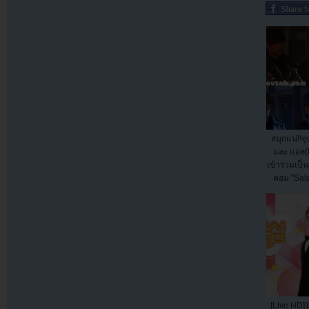
สนุกแน่!!
และ แอล(
เข้าร่วมเป็
คอม "Sal
[Live HD]