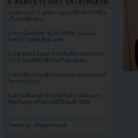
5 อันดับข่าว HOT ประจำสัปดาห์
1.แฮชาน NCT ถูกพบว่าสูบบุหรี่ไฟฟ้าในวิดีโอ
เบื้องหลังฝึกซ้อม
2.ชาวเน็ตพบลิซ่า BLACKPINK และมินะ
TWICE ไปช้อปปิ้งด้วยกัน
3.The Black Label กำลังเล็งที่จะแยกตัวจาก
YG ย้ายอฟฟิศไปตึกใหม่ในฮันนัมดง
4.ชาวเน็ตปกป้องคิมมินจูหลังถูกพวกเฮดเตอร์
วิจารณ์รูปร่าง
5.10 อันดับคนดังชายที่ได้รับความนิยมมาก
ที่สุดในหมู่เกย์ในเกาหลีใต้ของปี 2023
Tweets by @KpopYouzab