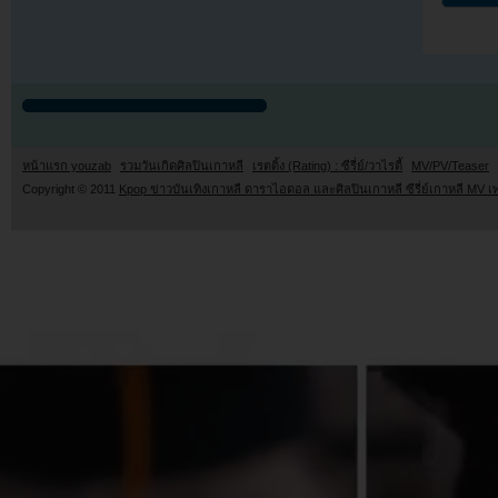
หน้าแรก youzab
รวมวันเกิดศิลปินเกาหลี
เรตติ้ง (Rating) : ซีรี่ย์/วาไรตี้
MV/PV/Teaser
Copyright © 2011
Kpop ข่าวบันเทิงเกาหลี ดาราไอดอล และศิลปินเกาหลี ซีรี่ย์เกาหลี MV เ