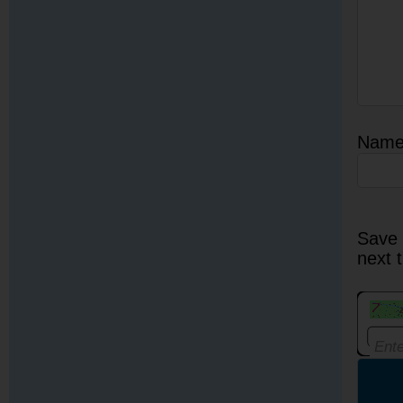
Nam
Save 
next 