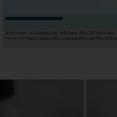
หน้าแรก youzab
รวมวันเกิดศิลปินเกาหลี
เรตติ้ง (Rating) : ซีรี่ย์/วาไรตี้
MV/PV/Teaser
Copyright © 2011
Kpop ข่าวบันเทิงเกาหลี ดาราไอดอล และศิลปินเกาหลี ซีรี่ย์เกาหลี MV เ