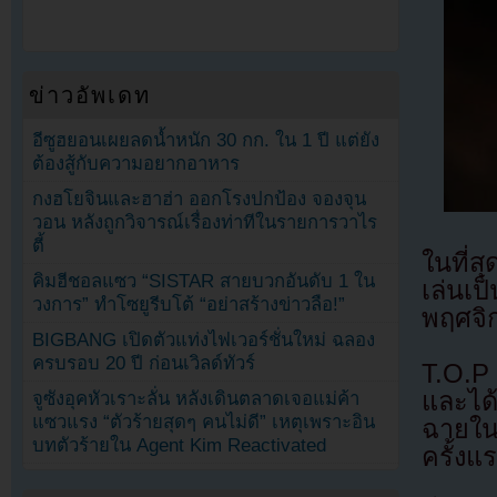
ข่าวอัพเดท
อีซูฮยอนเผยลดน้ำหนัก 30 กก. ใน 1 ปี แต่ยัง
ต้องสู้กับความอยากอาหาร
กงฮโยจินและฮาฮ่า ออกโรงปกป้อง จองจุน
วอน หลังถูกวิจารณ์เรื่องท่าทีในรายการวาไร
ตี้
ในที่ส
คิมฮีชอลแซว “SISTAR สายบวกอันดับ 1 ใน
เล่นเป
วงการ” ทำโซยูรีบโต้ “อย่าสร้างข่าวลือ!”
พฤศจิก
BIGBANG เปิดตัวแท่งไฟเวอร์ชั่นใหม่ ฉลอง
ครบรอบ 20 ปี ก่อนเวิลด์ทัวร์
T.O.P 
และได้
จูซังอุคหัวเราะลั่น หลังเดินตลาดเจอแม่ค้า
แซวแรง “ตัวร้ายสุดๆ คนไม่ดี” เหตุเพราะอิน
ฉายใน
บทตัวร้ายใน Agent Kim Reactivated
ครั้งแ