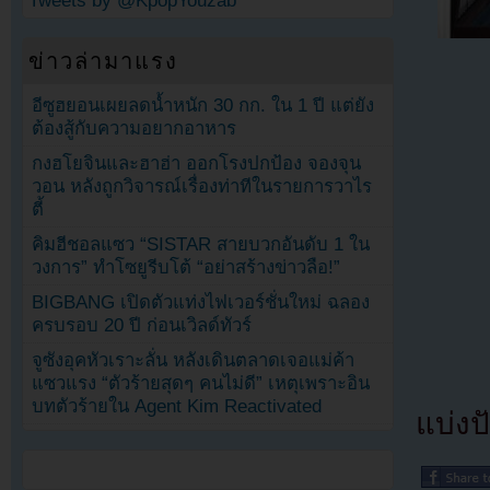
Tweets by @KpopYouzab
ข่าวล่ามาแรง
อีซูฮยอนเผยลดน้ำหนัก 30 กก. ใน 1 ปี แต่ยัง
ต้องสู้กับความอยากอาหาร
กงฮโยจินและฮาฮ่า ออกโรงปกป้อง จองจุน
วอน หลังถูกวิจารณ์เรื่องท่าทีในรายการวาไร
ตี้
คิมฮีชอลแซว “SISTAR สายบวกอันดับ 1 ใน
วงการ” ทำโซยูรีบโต้ “อย่าสร้างข่าวลือ!”
BIGBANG เปิดตัวแท่งไฟเวอร์ชั่นใหม่ ฉลอง
ครบรอบ 20 ปี ก่อนเวิลด์ทัวร์
จูซังอุคหัวเราะลั่น หลังเดินตลาดเจอแม่ค้า
แซวแรง “ตัวร้ายสุดๆ คนไม่ดี” เหตุเพราะอิน
บทตัวร้ายใน Agent Kim Reactivated
แบ่งปั