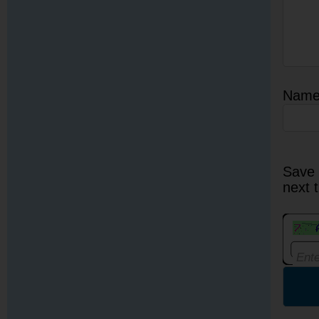
Nam
Save 
next 