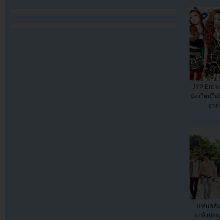
JYP Ent จะเ
น้องใหม่ในป
อาจ
แฟนคลับ
แกล้งปลอม