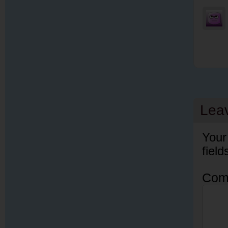
Lea
Your
fiel
Com