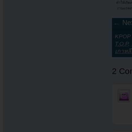
ทำให้เกิ
งานแถลงข
← Nex
KPOP Y
T.O.P
,
เกาหลี
2 Co