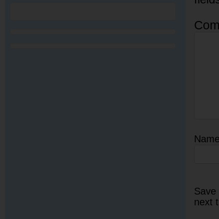
Com
Nam
Save 
next 