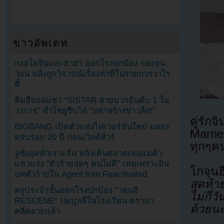
ข่าวอัพเดท
กงฮโยจินและฮาฮ่า ออกโรงปกป้อง จองจุน
วอน หลังถูกวิจารณ์เรื่องท่าทีในรายการวาไร
ตี้
คิมฮีชอลแซว “SISTAR สายบวกอันดับ 1 ใน
วงการ” ทำโซยูรีบโต้ “อย่าสร้างข่าวลือ!”
คู่รั
BIGBANG เปิดตัวแท่งไฟเวอร์ชั่นใหม่ ฉลอง
Marrie
ครบรอบ 20 ปี ก่อนเวิลด์ทัวร์
ทุกๆคน
จูซังอุคหัวเราะลั่น หลังเดินตลาดเจอแม่ค้า
แซวแรง “ตัวร้ายสุดๆ คนไม่ดี” เหตุเพราะอิน
โกจุนฮ
บทตัวร้ายใน Agent Kim Reactivated
สุดท้า
ครูประจำชั้นออกโรงปกป้อง “วอนอี
ไม่กี่
RESCENE” ปมบูลลี่ในโรงเรียน ดราม่า
ด้วยนะ
คลี่คลายแล้ว