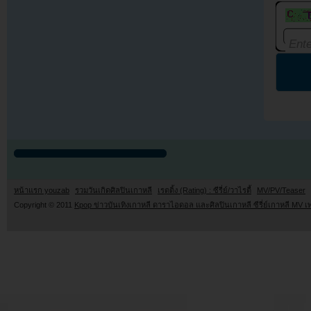
หน้าแรก youzab
รวมวันเกิดศิลปินเกาหลี
เรตติ้ง (Rating) : ซีรี่ย์/วาไรตี้
MV/PV/Teaser
Copyright © 2011
Kpop ข่าวบันเทิงเกาหลี ดาราไอดอล และศิลปินเกาหลี ซีรี่ย์เกาหลี MV เ