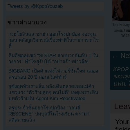
Tweets by @KpopYouzab
ข่าวล่ามาแรง
โอว!!หมอดูฟ
และฮงจินย
กงฮโยจินและฮาฮ่า ออกโรงปกป้อง จองจุน
ได้ดี
วอน หลังถูกวิจารณ์เรื่องท่าทีในรายการวาไร
ตี้
← Nex
คิมฮีชอลแซว “SISTAR สายบวกอันดับ 1 ใน
วงการ” ทำโซยูรีบโต้ “อย่าสร้างข่าวลือ!”
KPOP Y
BIGBANG เปิดตัวแท่งไฟเวอร์ชั่นใหม่ ฉลอง
ขอบคุ
ครบรอบ 20 ปี ก่อนเวิลด์ทัวร์
แฟน
,
จูซังอุคหัวเราะลั่น หลังเดินตลาดเจอแม่ค้า
แซวแรง “ตัวร้ายสุดๆ คนไม่ดี” เหตุเพราะอิน
บทตัวร้ายใน Agent Kim Reactivated
Lea
ครูประจำชั้นออกโรงปกป้อง “วอนอี
RESCENE” ปมบูลลี่ในโรงเรียน ดราม่า
คลี่คลายแล้ว
Your
fiel