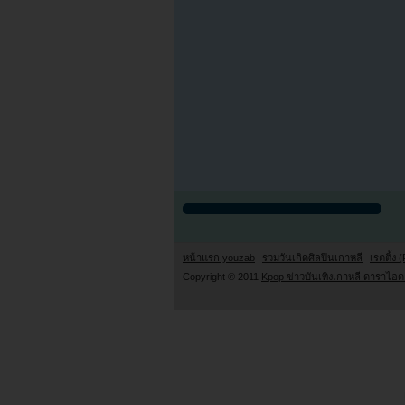
หน้าแรก youzab
รวมวันเกิดศิลปินเกาหลี
เรตติ้ง (
Copyright © 2011
Kpop ข่าวบันเทิงเกาหลี ดาราไอดอ