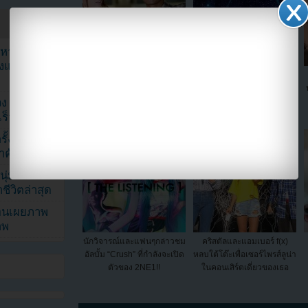
ัญหาหมอน
ังแฟนๆ เป็น
อีบยองฮุนและอีมินจองเดิน
[Live]รวมการแสดงรายการ
Show! Music Core K-POP
ทางสู่มัลดีฟสำหรับการฮันนี
Festival สำหรับเทศกาลชูซ็
ง K-Pop ที่
มูนของพวกเขา!!
อก
็วที่สุด
้งในวัน
้สำคัญมาก”
ุ่ม หลัง
ีวิตล่าสุด
ยอนเผยภาพ
าพ
นักวิจารณ์และแฟนๆกล่าวชม
คริสตัลและแอมเบอร์ f(x)
อัลบั้ม “Crush” ที่กำลังจะเปิด
หลบใต้โต๊ะเพื่อเซอร์ไพรส์ลูน่า
ตัวของ 2NE1!!
ในคอนเสิร์ตเดี่ยวของเธอ