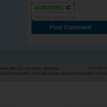
Rating) : ซีรี่ย์/วาไรตี้
MV/PV/Teaser
ติดต่อโฆษณา
Theme SWIFT 
ล และศิลปินเกาหลี ซีรี่ย์เกาหลี MV เพลง ละคร แซ่บ..ทันเหตุการณ์
|
Entries (RSS)
and
Comm