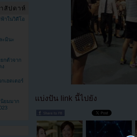
ำสัปดาห์
ฟ้าในวิดีโอ
ละมินะ
ะแยกตัวจาก
ดง
วกเฮดเตอร์
แบ่งปัน link นี้ไปยัง
ามนิยมมาก
2023