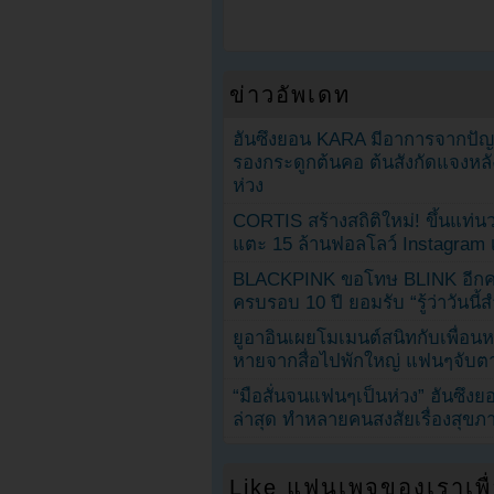
ข่าวอัพเดท
ฮันซึงยอน KARA มีอาการจากป
รองกระดูกต้นคอ ต้นสังกัดแจงหล
ห่วง
CORTIS สร้างสถิติใหม่! ขึ้นแท่นว
แตะ 15 ล้านฟอลโลว์ Instagram เร
BLACKPINK ขอโทษ BLINK อีกครั
ครบรอบ 10 ปี ยอมรับ “รู้ว่าวันนี
ยูอาอินเผยโมเมนต์สนิทกับเพื่อนหน
หายจากสื่อไปพักใหญ่ แฟนๆจับตาช
“มือสั่นจนแฟนๆเป็นห่วง” ฮันซึง
ล่าสุด ทำหลายคนสงสัยเรื่องสุขภ
Like แฟนเพจของเราเพื