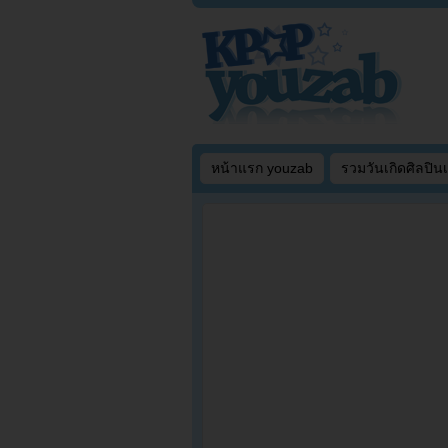
หน้าแรก youzab
รวมวันเกิดศิลปิน