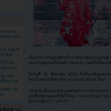
ัญหาหมอน
ังแฟนๆ เป็น
ง K-Pop ที่
็วที่สุด
เพื่อเป็นการพิสูจน์อีกครั้งว่าฮันกาอินเป็นแฟน
ขณะไปดูคอนเสิร์ตเดี่ยวของเขา แต่ครั้งนี้เธอ
้งในวัน
้สำคัญมาก”
ในวันที่ 31 สิงหาคม 2013 ทั้งฮันกาอินแล
ุ่ม หลัง
ก้อนในคอนเสิร์ต One of a Kind World Tour
ีวิตล่าสุด
ยอนเผยภาพ
ก่อนหน้านี้ยอนจองฮุนเคยบอกว่าภรรยาของเขารั
าพ
เลยซื้อบัตรคอนเสิร์ตให้เธอ และบอกเธอว่าจะไ
กับเขาเพียงว่า
“เด็กโง่”
่อติดตาม