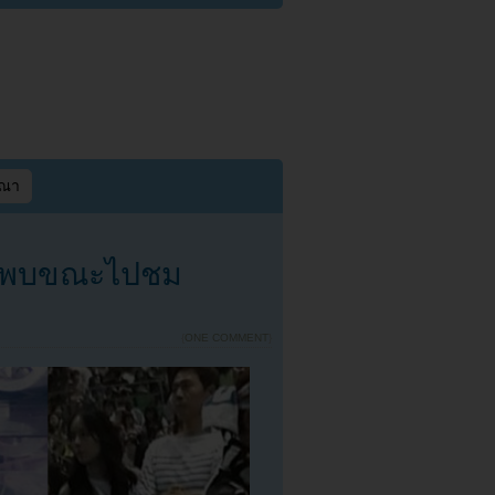
ษณา
ูกพบขณะไปชม
{
ONE COMMENT
}