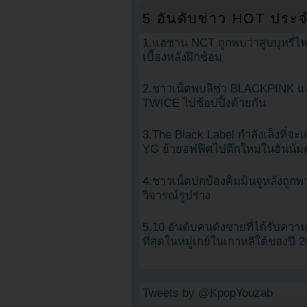
5 อันดับข่าว HOT ประจ
1.แฮชาน NCT ถูกพบว่าสูบบุหรี่ไฟ
เบื้องหลังฝึกซ้อม
2.ชาวเน็ตพบลิซ่า BLACKPINK แ
TWICE ไปช้อปปิ้งด้วยกัน
3.The Black Label กำลังเล็งที่จ
YG ย้ายอฟฟิศไปตึกใหม่ในฮันนัม
4.ชาวเน็ตปกป้องคิมมินจูหลังถูกพ
วิจารณ์รูปร่าง
5.10 อันดับคนดังชายที่ได้รับคว
ที่สุดในหมู่เกย์ในเกาหลีใต้ของปี 
Tweets by @KpopYouzab