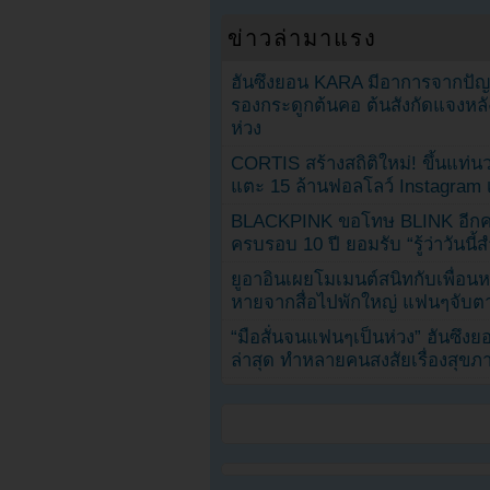
ข่าวล่ามาแรง
ฮันซึงยอน KARA มีอาการจากป
รองกระดูกต้นคอ ต้นสังกัดแจงหล
ห่วง
CORTIS สร้างสถิติใหม่! ขึ้นแท่นว
แตะ 15 ล้านฟอลโลว์ Instagram เร
BLACKPINK ขอโทษ BLINK อีกครั
ครบรอบ 10 ปี ยอมรับ “รู้ว่าวันนี
ยูอาอินเผยโมเมนต์สนิทกับเพื่อนหน
หายจากสื่อไปพักใหญ่ แฟนๆจับตาช
“มือสั่นจนแฟนๆเป็นห่วง” ฮันซึง
ล่าสุด ทำหลายคนสงสัยเรื่องสุขภ