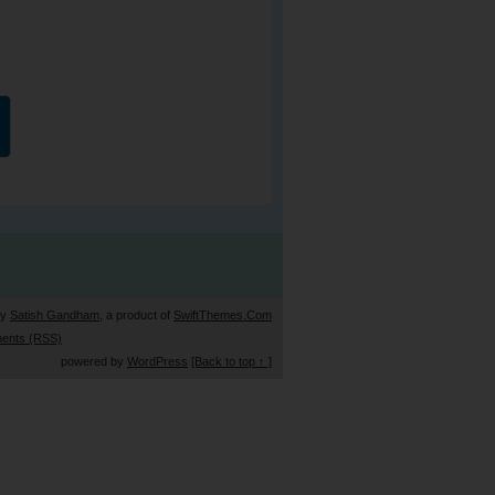
by
Satish Gandham
, a product of
SwiftThemes.Com
ents (RSS)
powered by
WordPress
[Back to top ↑ ]