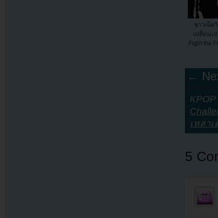
ชาวเน็ตว
เปลี่ยนแป
Fight the 
← Nex
KPOP Y
Chall
เหล่าเ
5 Co