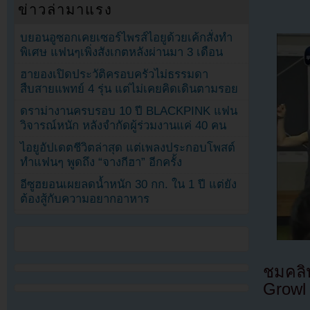
ข่าวล่ามาแรง
บยอนอูซอกเคยเซอร์ไพรส์ไอยูด้วยเค้กสั่งทำ
พิเศษ แฟนๆเพิ่งสังเกตหลังผ่านมา 3 เดือน
ฮายองเปิดประวัติครอบครัวไม่ธรรมดา
สืบสายแพทย์ 4 รุ่น แต่ไม่เคยคิดเดินตามรอย
ดราม่างานครบรอบ 10 ปี BLACKPINK แฟน
วิจารณ์หนัก หลังจำกัดผู้ร่วมงานแค่ 40 คน
ไอยูอัปเดตชีวิตล่าสุด แต่เพลงประกอบโพสต์
ทำแฟนๆ พูดถึง “จางกีฮา” อีกครั้ง
อีซูฮยอนเผยลดน้ำหนัก 30 กก. ใน 1 ปี แต่ยัง
ต้องสู้กับความอยากอาหาร
ชมคลิ
Growl