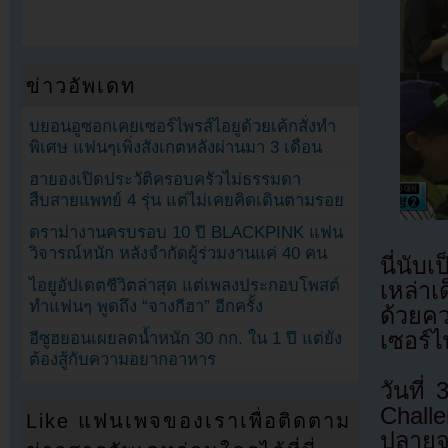
ข่าวอัพเดท
บยอนอูซอกเคยเซอร์ไพรส์ไอยูด้วยเค้กสั่งทำ
พิเศษ แฟนๆเพิ่งสังเกตหลังผ่านมา 3 เดือน
ฮายองเปิดประวัติครอบครัวไม่ธรรมดา
สืบสายแพทย์ 4 รุ่น แต่ไม่เคยคิดเดินตามรอย
ดราม่างานครบรอบ 10 ปี BLACKPINK แฟน
วิจารณ์หนัก หลังจำกัดผู้ร่วมงานแค่ 40 คน
นี่นับ
ไอยูอัปเดตชีวิตล่าสุด แต่เพลงประกอบโพสต์
เหล่าเ
ทำแฟนๆ พูดถึง “จางกีฮา” อีกครั้ง
ด้วยคว
เซอร์
อีซูฮยอนเผยลดน้ำหนัก 30 กก. ใน 1 ปี แต่ยัง
ต้องสู้กับความอยากอาหาร
วันที
Chall
Like แฟนเพจของเราเพื่อติดตาม
ปลายจ