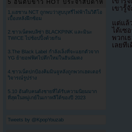
เขารู้
5 อันดับข่าว HOT ประจำสัปดาห์
เขารู
1.แฮชาน NCT ถูกพบว่าสูบบุหรี่ไฟฟ้าในวิดีโอ
เบื้องหลังฝึกซ้อม
แต่แล
ได้เซ
2.ชาวเน็ตพบลิซ่า BLACKPINK และมินะ
พวกเธอ
TWICE ไปช้อปปิ้งด้วยกัน
เลยทีเ
3.The Black Label กำลังเล็งที่จะแยกตัวจาก
YG ย้ายอฟฟิศไปตึกใหม่ในฮันนัมดง
4.ชาวเน็ตปกป้องคิมมินจูหลังถูกพวกเฮดเตอร์
วิจารณ์รูปร่าง
5.10 อันดับคนดังชายที่ได้รับความนิยมมาก
ที่สุดในหมู่เกย์ในเกาหลีใต้ของปี 2023
Tweets by @KpopYouzab