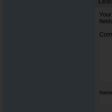
Lea
Your
fiel
Com
Nam