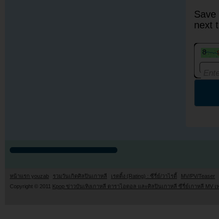
Save 
next 
หน้าแรก youzab
รวมวันเกิดศิลปินเกาหลี
เรตติ้ง (Rating) : ซีรี่ย์/วาไรตี้
MV/PV/Teaser
Copyright © 2011
Kpop ข่าวบันเทิงเกาหลี ดาราไอดอล และศิลปินเกาหลี ซีรี่ย์เกาหลี MV เ