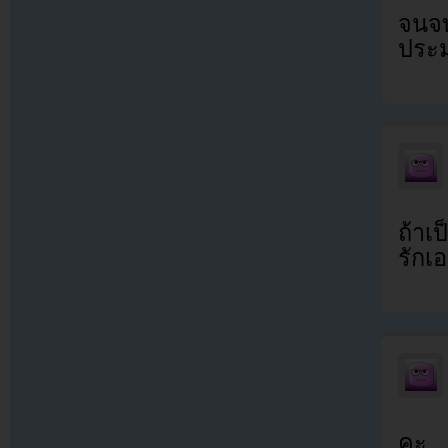
จนจบ
ประ
ถ้าเ
รักเอ
คะ