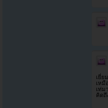
เยี่ย
เหมื
เท่ม
คิดถ