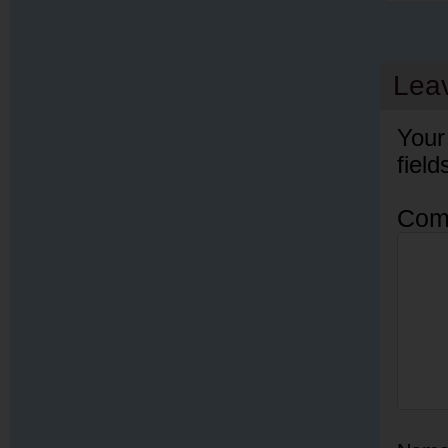
Lea
Your
fiel
Com