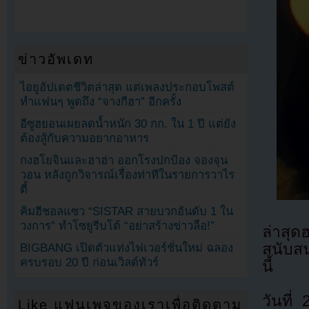
ข่าวอัพเดท
ไอยูอัปเดตชีวิตล่าสุด แต่เพลงประกอบโพสต์
ทำแฟนๆ พูดถึง “จางกีฮา” อีกครั้ง
อีซูฮยอนเผยลดน้ำหนัก 30 กก. ใน 1 ปี แต่ยัง
ต้องสู้กับความอยากอาหาร
กงฮโยจินและฮาฮ่า ออกโรงปกป้อง จองจุน
วอน หลังถูกวิจารณ์เรื่องท่าทีในรายการวาไร
ตี้
คิมฮีชอลแซว “SISTAR สายบวกอันดับ 1 ใน
วงการ” ทำโซยูรีบโต้ “อย่าสร้างข่าวลือ!”
ล่าสุ
สนับส
BIGBANG เปิดตัวแท่งไฟเวอร์ชั่นใหม่ ฉลอง
ครบรอบ 20 ปี ก่อนเวิลด์ทัวร์
นี้
วันที
Like แฟนเพจของเราเพื่อติดตาม