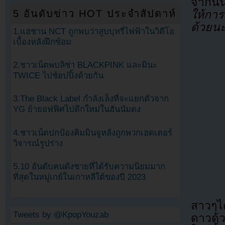
จากนั
ให้การ
5 อันดับข่าว HOT ประจำสัปดาห์
ด้วยนะ
1.แฮชาน NCT ถูกพบว่าสูบบุหรี่ไฟฟ้าในวิดีโอ
เบื้องหลังฝึกซ้อม
2.ชาวเน็ตพบลิซ่า BLACKPINK และมินะ
TWICE ไปช้อปปิ้งด้วยกัน
3.The Black Label กำลังเล็งที่จะแยกตัวจาก
YG ย้ายอฟฟิศไปตึกใหม่ในฮันนัมดง
4.ชาวเน็ตปกป้องคิมมินจูหลังถูกพวกเฮดเตอร์
วิจารณ์รูปร่าง
5.10 อันดับคนดังชายที่ได้รับความนิยมมาก
ที่สุดในหมู่เกย์ในเกาหลีใต้ของปี 2023
สาวๆได
Tweets by @KpopYouzab
ดาวด้ว