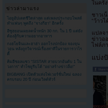
ในครั้งน
ข่าวล่ามาแรง
ชาวเน็
ไอยูอัปเดตชีวิตล่าสุด แต่เพลงประกอบโพสต์
“ว้าวได
ทำแฟนๆ พูดถึง “จางกีฮา” อีกครั้ง
อีซูฮยอนเผยลดน้ำหนัก 30 กก. ใน 1 ปี แต่ยัง
แปลจา
ต้องสู้กับความอยากอาหาร
ข่าวออ
กงฮโยจินและฮาฮ่า ออกโรงปกป้อง จองจุน
ไฟล์ภ
วอน หลังถูกวิจารณ์เรื่องท่าทีในรายการวาไร
ตี้
แบ่งปั
คิมฮีชอลแซว “SISTAR สายบวกอันดับ 1 ใน
วงการ” ทำโซยูรีบโต้ “อย่าสร้างข่าวลือ!”
BIGBANG เปิดตัวแท่งไฟเวอร์ชั่นใหม่ ฉลอง
ครบรอบ 20 ปี ก่อนเวิลด์ทัวร์