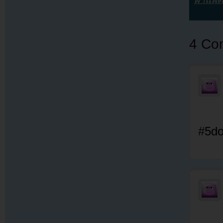
4 Co
#5dol