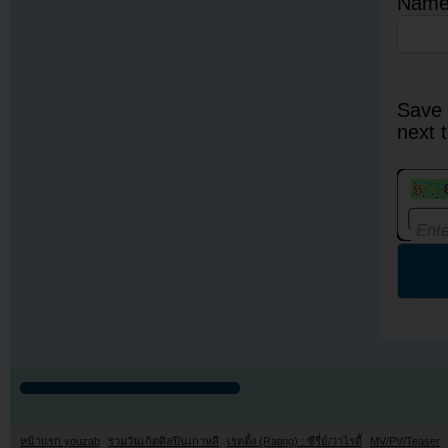
Nam
Save 
next 
หน้าแรก youzab
รวมวันเกิดศิลปินเกาหลี
เรตติ้ง (Rating) : ซีรี่ย์/วาไรตี้
MV/PV/Teaser