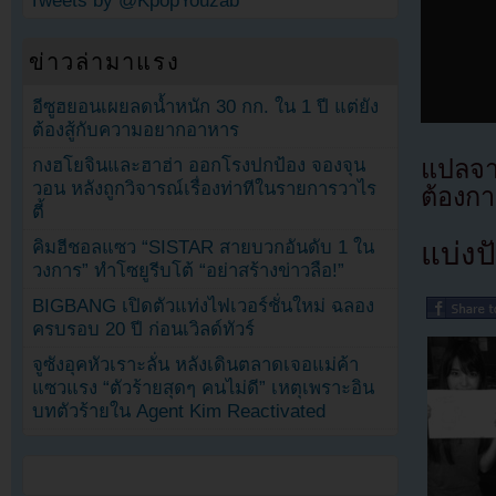
Tweets by @KpopYouzab
ข่าวล่ามาแรง
อีซูฮยอนเผยลดน้ำหนัก 30 กก. ใน 1 ปี แต่ยัง
ต้องสู้กับความอยากอาหาร
กงฮโยจินและฮาฮ่า ออกโรงปกป้อง จองจุน
แปลจ
วอน หลังถูกวิจารณ์เรื่องท่าทีในรายการวาไร
ต้องก
ตี้
คิมฮีชอลแซว “SISTAR สายบวกอันดับ 1 ใน
แบ่งปั
วงการ” ทำโซยูรีบโต้ “อย่าสร้างข่าวลือ!”
BIGBANG เปิดตัวแท่งไฟเวอร์ชั่นใหม่ ฉลอง
ครบรอบ 20 ปี ก่อนเวิลด์ทัวร์
จูซังอุคหัวเราะลั่น หลังเดินตลาดเจอแม่ค้า
แซวแรง “ตัวร้ายสุดๆ คนไม่ดี” เหตุเพราะอิน
บทตัวร้ายใน Agent Kim Reactivated