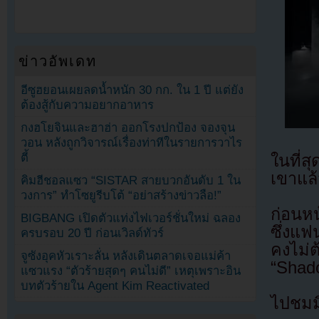
ข่าวอัพเดท
อีซูฮยอนเผยลดน้ำหนัก 30 กก. ใน 1 ปี แต่ยัง
ต้องสู้กับความอยากอาหาร
กงฮโยจินและฮาฮ่า ออกโรงปกป้อง จองจุน
วอน หลังถูกวิจารณ์เรื่องท่าทีในรายการวาไร
ตี้
ในที่ส
เขาแล้
คิมฮีชอลแซว “SISTAR สายบวกอันดับ 1 ใน
วงการ” ทำโซยูรีบโต้ “อย่าสร้างข่าวลือ!”
ก่อนหน
BIGBANG เปิดตัวแท่งไฟเวอร์ชั่นใหม่ ฉลอง
ซึ่งแฟ
ครบรอบ 20 ปี ก่อนเวิลด์ทัวร์
คงไม่
จูซังอุคหัวเราะลั่น หลังเดินตลาดเจอแม่ค้า
“Shad
แซวแรง “ตัวร้ายสุดๆ คนไม่ดี” เหตุเพราะอิน
บทตัวร้ายใน Agent Kim Reactivated
ไปชมมิ