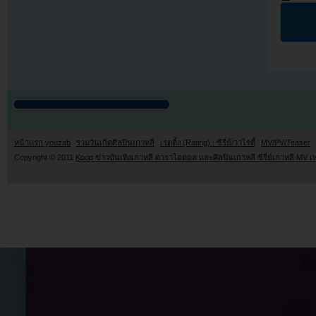
หน้าแรก youzab
รวมวันเกิดศิลปินเกาหลี
เรตติ้ง (Rating) : ซีรี่ย์/วาไรตี้
MV/PV/Teaser
Copyright © 2011
Kpop ข่าวบันเทิงเกาหลี ดาราไอดอล และศิลปินเกาหลี ซีรี่ย์เกาหลี MV เ