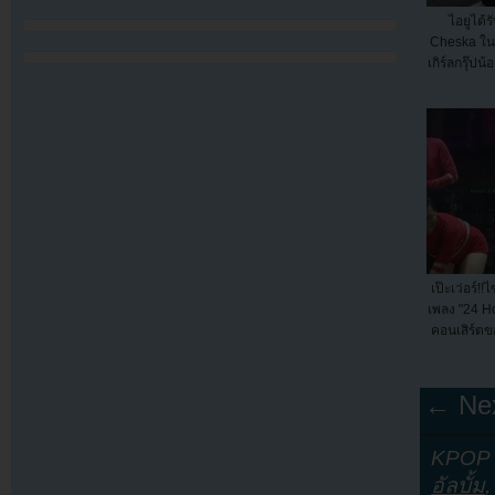
ไอยูได้
Cheska ใน
เกิร์ลกรุ๊ป
เป๊ะเว่อร์!
เพลง "24 H
คอนเสิร์ต
← Nex
KPOP Y
อัลบั้ม