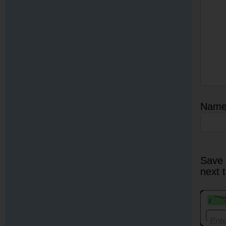
Nam
Save 
next 