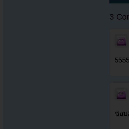
3 Co
555
ซอบม