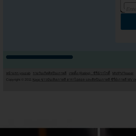
หน้าแรก youzab
รวมวันเกิดศิลปินเกาหลี
เรตติ้ง (Rating) : ซีรี่ย์/วาไรตี้
MV/PV/Teaser
Copyright © 2011
Kpop ข่าวบันเทิงเกาหลี ดาราไอดอล และศิลปินเกาหลี ซีรี่ย์เกาหลี MV เ