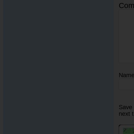
Com
Nam
Save 
next 