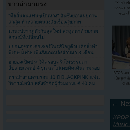
f(x) คว้า
ข่าวล่ามาแรง
Show Cha
ชนะครั้
“มือสั่นจนแฟนๆเป็นห่วง” ฮันซึงยอนเผยภาพ
ล่าสุด ทำหลายคนสงสัยเรื่องสุขภาพ
นานะปรากฏตัวกับลุคใหม่ สะดุดตาด้วยภาพ
ลักษณ์ที่เปลี่ยนไป
บยอนอูซอกเคยเซอร์ไพรส์ไอยูด้วยเค้กสั่งทำ
พิเศษ แฟนๆเพิ่งสังเกตหลังผ่านมา 3 เดือน
ฮายองเปิดประวัติครอบครัวไม่ธรรมดา
สืบสายแพทย์ 4 รุ่น แต่ไม่เคยคิดเดินตามรอย
BTOB เผยว
ดราม่างานครบรอบ 10 ปี BLACKPINK แฟน
เป็นรุ่นพี
วิจารณ์หนัก หลังจำกัดผู้ร่วมงานแค่ 40 คน
นับถื
← Nex
KPOP Y
Music 