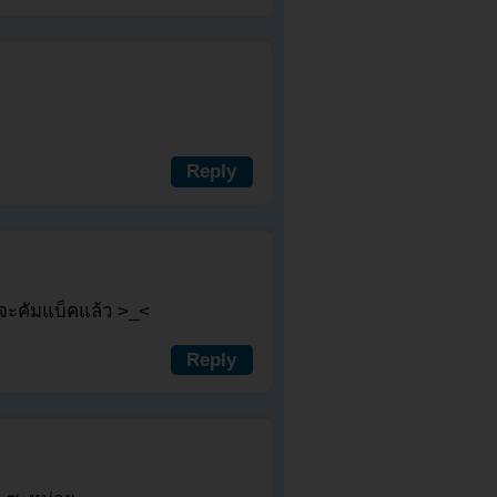
Reply
นจะคัมแบ็คแล้ว >_<
Reply