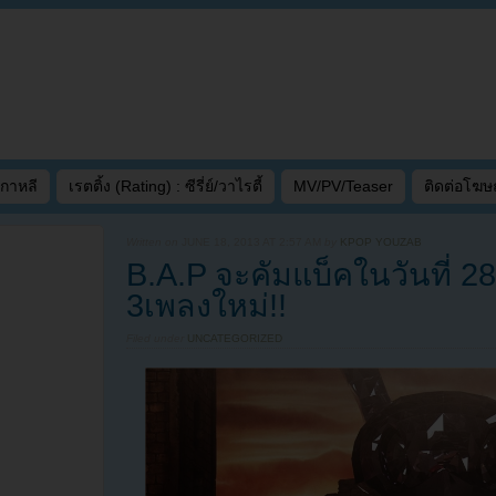
เกาหลี
เรตติ้ง (Rating) : ซีรี่ย์/วาไรตี้
MV/PV/Teaser
ติดต่อโฆ
Written on
JUNE 18, 2013 AT 2:57 AM
by
KPOP YOUZAB
B.A.P จะคัมแบ็คในวันที่ 28
3เพลงใหม่!!
Filed under
UNCATEGORIZED