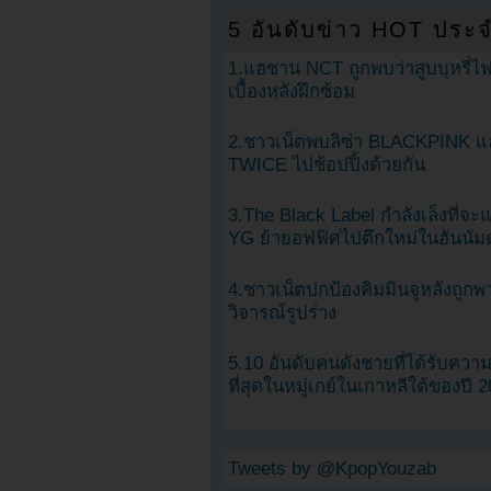
5 อันดับข่าว HOT ประจ
1.แฮชาน NCT ถูกพบว่าสูบบุหรี่ไฟ
เบื้องหลังฝึกซ้อม
2.ชาวเน็ตพบลิซ่า BLACKPINK แ
TWICE ไปช้อปปิ้งด้วยกัน
3.The Black Label กำลังเล็งที่จ
YG ย้ายอฟฟิศไปตึกใหม่ในฮันนัม
4.ชาวเน็ตปกป้องคิมมินจูหลังถูกพ
วิจารณ์รูปร่าง
5.10 อันดับคนดังชายที่ได้รับคว
ที่สุดในหมู่เกย์ในเกาหลีใต้ของปี 
Tweets by @KpopYouzab