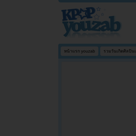
หน้าแรก youzab
รวมวันเกิดศิลปิน