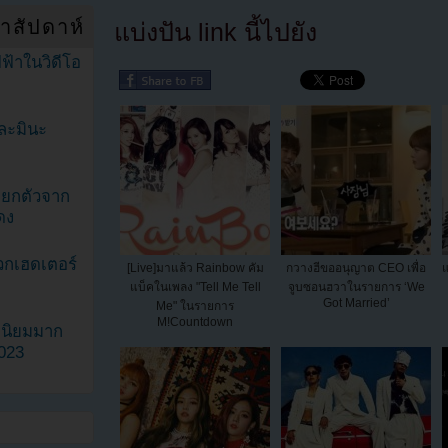
ำสัปดาห์
แบ่งปัน link นี้ไปยัง
ฟ้าในวิดีโอ
ละมินะ
ะแยกตัวจาก
ดง
วกเฮดเตอร์
[Live]มาแล้ว Rainbow คัม
กวางฮีขออนุญาต CEO เพื่อ
แบ็คในเพลง "Tell Me Tell
จูบซอนฮวาในรายการ ‘We
Got Married’
Me" ในรายการ
M!Countdown
ามนิยมมาก
2023