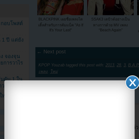
BLACKPINK เผยชื่อเพลงไต
SSAK3 เดบิวต์อย่างเป็น
ระกอบโพสต์
เติ้ลสำหรับการคัมแบ็ค "As If
ทางการด้วย MV เพลง
It's Your Last"
“Beach Again”
1 ปี แต่ยัง
← Next post
ง จองจุน
รายการวาไร
KPOP Youzab tagged this post with:
2013
,
28
,
3
,
B.A.P
เพลง
,
ใหม่
นดับ 1 ใน
าวลือ!”
6 Comments
นใหม่ ฉลอง
luvminstal
June 18, 2013 at 6:03 am
กรี๊ดๆๆ กระต่ายเถื่อนจะคัมแบคแล้ว 