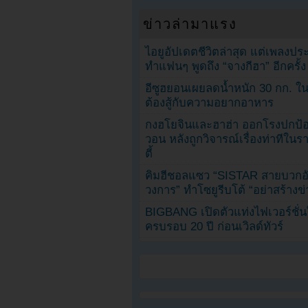
ข่าวล่ามาแรง
ไอยูอัปเดตชีวิตล่าสุด แต่เพลงป
ทำแฟนๆ พูดถึง “จางกีฮา” อีกครั้ง
อีซูฮยอนเผยลดน้ำหนัก 30 กก. ใน 
ต้องสู้กับความอยากอาหาร
กงฮโยจินและฮาฮ่า ออกโรงปกป้อ
วอน หลังถูกวิจารณ์เรื่องท่าทีใน
ตี้
คิมฮีชอลแซว “SISTAR สายบวกอั
วงการ” ทำโซยูรีบโต้ “อย่าสร้างข่
BIGBANG เปิดตัวแท่งไฟเวอร์ชั่
ครบรอบ 20 ปี ก่อนเวิลด์ทัวร์