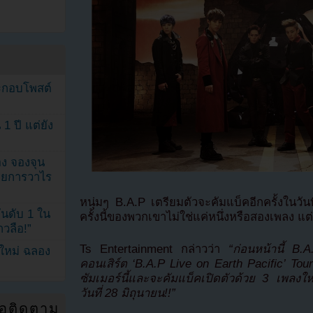
ระกอบโพสต์
1 ปี แต่ยัง
ง จองจุน
รายการวาไร
หนุ่มๆ B.A.P เตรียมตัวจะคัมแบ็คอีกครั้งในวั
นดับ 1 ใน
ครั้งนี้ของพวกเขาไม่ใช่แค่หนึ่งหรือสองเพลง แต
าวลือ!”
Ts Entertainment กล่าวว่า
“ก่อนหน้านี้ B
นใหม่ ฉลอง
คอนเสิร์ต ‘B.A.P Live on Earth Pacific’ Tour ซ
ซัมเมอร์นี้และจะคัมแบ็คเปิดตัวด้วย 3 เพล
วันที่ 28 มิถุนายน!!”
่อติดตาม