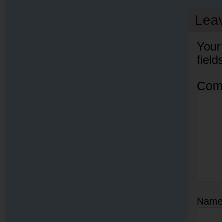
Lea
Your
fiel
Com
Nam