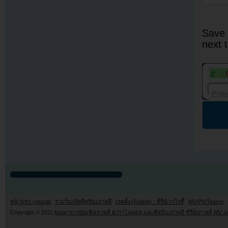
Save 
next 
หน้าแรก youzab
รวมวันเกิดศิลปินเกาหลี
เรตติ้ง (Rating) : ซีรี่ย์/วาไรตี้
MV/PV/Teaser
Copyright © 2011
Kpop ข่าวบันเทิงเกาหลี ดาราไอดอล และศิลปินเกาหลี ซีรี่ย์เกาหลี MV เ