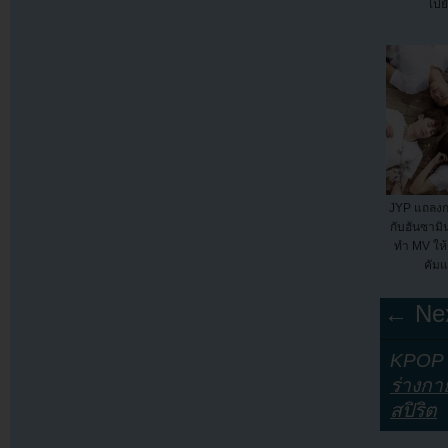
ไปยั
JYP แถลงการ
กับฮันซามิน
ทำ MV ให้
คัมแ
← Nex
KPOP Y
ร่างกา
สปิริต