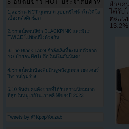
5 อันดับข่าว HOT ประจำสัปดาห์
ฝ่ายคน
ได้รั
1.แฮชาน NCT ถูกพบว่าสูบบุหรี่ไฟฟ้าในวิดีโอ
คะแนน
เบื้องหลังฝึกซ้อม
13.2%
2.ชาวเน็ตพบลิซ่า BLACKPINK และมินะ
TWICE ไปช้อปปิ้งด้วยกัน
3.The Black Label กำลังเล็งที่จะแยกตัวจาก
YG ย้ายอฟฟิศไปตึกใหม่ในฮันนัมดง
4.ชาวเน็ตปกป้องคิมมินจูหลังถูกพวกเฮดเตอร์
วิจารณ์รูปร่าง
5.10 อันดับคนดังชายที่ได้รับความนิยมมาก
ที่สุดในหมู่เกย์ในเกาหลีใต้ของปี 2023
Tweets by @KpopYouzab