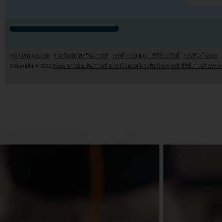
หน้าแรก youzab
รวมวันเกิดศิลปินเกาหลี
เรตติ้ง (Rating) : ซีรี่ย์/วาไรตี้
MV/PV/Teaser
Copyright © 2011
Kpop ข่าวบันเทิงเกาหลี ดาราไอดอล และศิลปินเกาหลี ซีรี่ย์เกาหลี MV เ