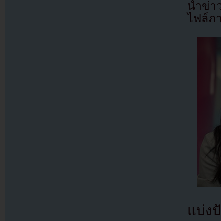
นำข่า
ไฟล์ภ
แบ่งปั