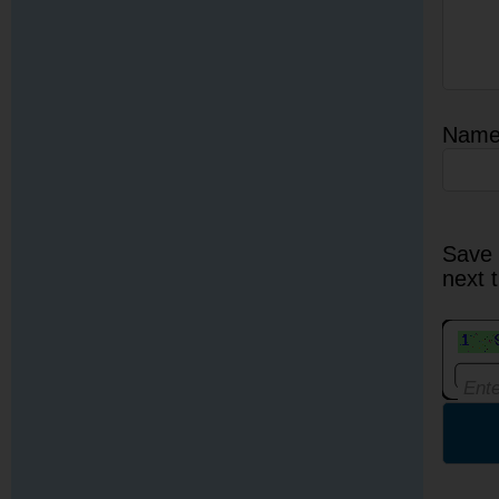
Nam
Save 
next 