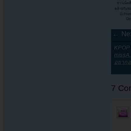
ชาวเน็ตส
คล้ายกันข
G-Frien
Ge
← Nex
KPOP Y
missA
อยากอ
7 Co