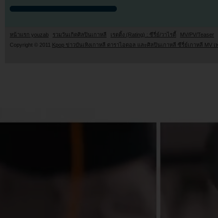
หน้าแรก youzab
รวมวันเกิดศิลปินเกาหลี
เรตติ้ง (Rating) : ซีรี่ย์/วาไรตี้
MV/PV/Teaser
Copyright © 2011
Kpop ข่าวบันเทิงเกาหลี ดาราไอดอล และศิลปินเกาหลี ซีรี่ย์เกาหลี MV เ