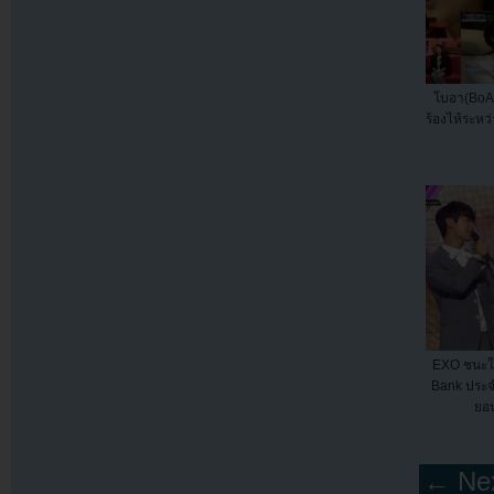
โบอา(BoA)
ร้องไห้ระห
EXO ชนะใ
Bank ประจำ
ยอ
← Nex