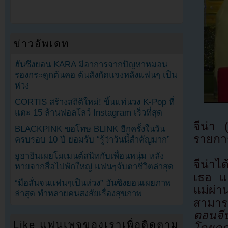
ข่าวอัพเดท
ฮันซึงยอน KARA มีอาการจากปัญหาหมอน
รองกระดูกต้นคอ ต้นสังกัดแจงหลังแฟนๆ เป็น
ห่วง
CORTIS สร้างสถิติใหม่! ขึ้นแท่นวง K-Pop ที่
แตะ 15 ล้านฟอลโลว์ Instagram เร็วที่สุด
จีน่า 
BLACKPINK ขอโทษ BLINK อีกครั้งในวัน
รายกา
ครบรอบ 10 ปี ยอมรับ “รู้ว่าวันนี้สำคัญมาก”
ยูอาอินเผยโมเมนต์สนิทกับเพื่อนหนุ่ม หลัง
จีน่าไ
หายจากสื่อไปพักใหญ่ แฟนๆจับตาชีวิตล่าสุด
เธอ แ
“มือสั่นจนแฟนๆเป็นห่วง” ฮันซึงยอนเผยภาพ
แม่ผ่
ล่าสุด ทำหลายคนสงสัยเรื่องสุขภาพ
สามารถ
ตอนจี
Like แฟนเพจของเราเพื่อติดตาม
โดยคุ