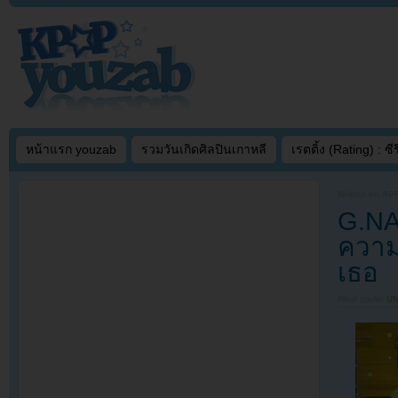
หน้าแรก youzab
รวมวันเกิดศิลปินเกาหลี
เรตติ้ง (Rating) : ซีรี
Written on
APR
G.NA
ความ
เธอ
Filed under
U