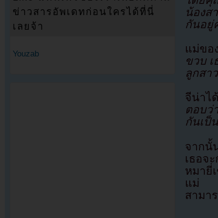
น้องส
ข่าวสารอัพเดทก่อนใครได้ที่นี่
กันอยู่ค
เลยจ้า
แม่ของ
Youzab
ขวบ เธ
ลูกสา
จีน่าไ
ตอบว่
กันเป็
จากนั้
เธอจะก
หมายี่
แม่ แ
สามารถ