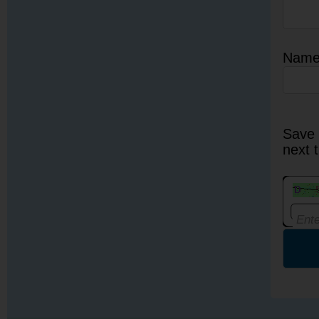
Nam
Save 
next 