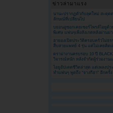
ข่าวล่ามาแรง
นานะปรากฏตัวกับลุคใหม่ สะดุด
ลักษณ์ที่เปลี่ยนไป
บยอนอูซอกเคยเซอร์ไพรส์ไอยูด้วย
พิเศษ แฟนๆเพิ่งสังเกตหลังผ่านมา
ฮายองเปิดประวัติครอบครัวไม่ธ
สืบสายแพทย์ 4 รุ่น แต่ไม่เคยคิ
ดราม่างานครบรอบ 10 ปี BLAC
วิจารณ์หนัก หลังจำกัดผู้ร่วมงาน
ไอยูอัปเดตชีวิตล่าสุด แต่เพลงป
ทำแฟนๆ พูดถึง “จางกีฮา” อีกครั้ง