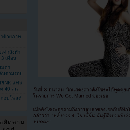
ตาด้วยภาพ
เค้กสั่งทำ
 3 เดือน
รรมดา
ดเดินตามรอย
KPINK แฟน
แค่ 40 คน
วันที่ 8 มีนาคม นักแสดงสาวคังโซระได้พูดคุยเก
ในรายการ We Got Married ของเธอ
ระกอบโพสต์
เมื่อคังโซระถูกถามถึงการจูบลาของเธอกับอี
กล่าวว่า
“หลังจาก 4 วินาทีนั้น ฉันรู้สึกราวกับว
หมดค่ะ”
่อติดตาม