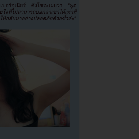
ุปเปอร์จูเนียร์ คังโซระเผยว่า
“พูด
สียใจที่ไม่สามารถบอกลาเขาได้เท่าที่
ให้กลับมาอย่างปลอดภัยด้วยซ้ำค่ะ”