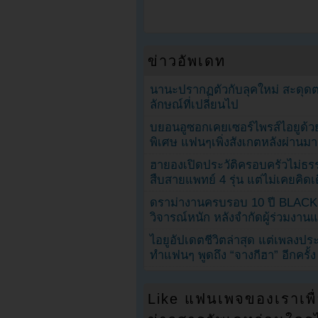
ข่าวอัพเดท
นานะปรากฏตัวกับลุคใหม่ สะดุด
ลักษณ์ที่เปลี่ยนไป
บยอนอูซอกเคยเซอร์ไพรส์ไอยูด้วย
พิเศษ แฟนๆเพิ่งสังเกตหลังผ่านมา
ฮายองเปิดประวัติครอบครัวไม่ธ
สืบสายแพทย์ 4 รุ่น แต่ไม่เคยคิ
ดราม่างานครบรอบ 10 ปี BLAC
วิจารณ์หนัก หลังจำกัดผู้ร่วมงาน
ไอยูอัปเดตชีวิตล่าสุด แต่เพลงป
ทำแฟนๆ พูดถึง “จางกีฮา” อีกครั้ง
Like แฟนเพจของเราเพื