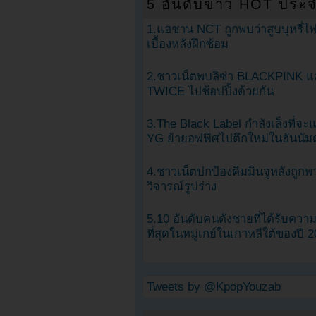
5 อันดับข่าว HOT ประจ
1.แฮชาน NCT ถูกพบว่าสูบบุหรี่ไฟ
เบื้องหลังฝึกซ้อม
2.ชาวเน็ตพบลิซ่า BLACKPINK แ
TWICE ไปช้อปปิ้งด้วยกัน
3.The Black Label กำลังเล็งที่จ
YG ย้ายอฟฟิศไปตึกใหม่ในฮันนัม
4.ชาวเน็ตปกป้องคิมมินจูหลังถูกพ
วิจารณ์รูปร่าง
5.10 อันดับคนดังชายที่ได้รับคว
ที่สุดในหมู่เกย์ในเกาหลีใต้ของปี 
Tweets by @KpopYouzab