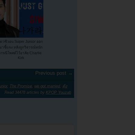
ชเวซีวอน Super Junior ออก
มาชี้แจง หลังถูกวิจารณ์หนัก
กรณีโพสต์ไว้อาลัย Charlie
Kirk
Previous post →
unior
,
The Promise
,
we got married
,
คัง
Read 34478 articles by
KPOP Youzab