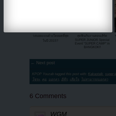
วงบอยแบนด์วงใดฮอตที่สุด
สุดฟินกับงานคอนเสิร์ต
SUPER JUNIOR Special
ในปี 2015?
Event “SUPER CAMP” in
BANGKOK!!
← Next post
KPOP Youzab tagged this post with:
Kakaotalk
,
super j
โซระ
,
คุย
,
บอกลา
,
อีทึก
,
เสียใจ
,
ไม่สามารถบอกลา
6 Comments
WGM