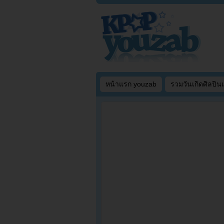
หน้าแรก youzab
รวมวันเกิดศิลปิน