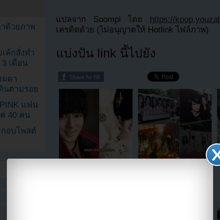
แปลจาก Soompi โดย
https://kpop.youz
ตาด้วยภาพ
เครดิตด้วย (ไม่อนุญาตให้ Hotlink ไฟล์ภาพ)
แบ่งปัน link นี้ไปยัง
เค้กสั่งทำ
 3 เดือน
รรมดา
ดเดินตามรอย
KPINK แฟน
แค่ 40 คน
ระกอบโพสต์
ว้าว!!เยซองจาก Super
ภาพดีไซน์ของเหล่าไอดอลบ
Junior ในเวอร์ชั่นสาวเกาหลี
นรถประจำทางกลายเป็น
โบราณ!!
ประเด็นร้อนในขณะนี้!!