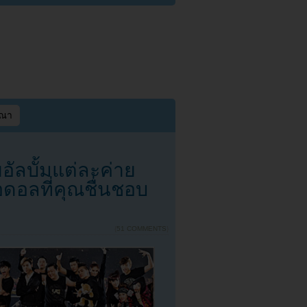
ษณา
อัลบั้มแต่ละค่าย
ดอลที่คุณชื่นชอบ
{
51 COMMENTS
}