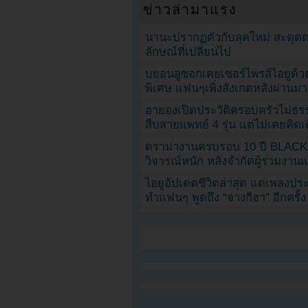
ข่าวล่ามาแรง
นานะปรากฏตัวกับลุคใหม่ สะดุด
ลักษณ์ที่เปลี่ยนไป
บยอนอูซอกเคยเซอร์ไพรส์ไอยูด้วย
พิเศษ แฟนๆเพิ่งสังเกตหลังผ่านมา
ฮายองเปิดประวัติครอบครัวไม่ธ
สืบสายแพทย์ 4 รุ่น แต่ไม่เคยคิ
ดราม่างานครบรอบ 10 ปี BLAC
วิจารณ์หนัก หลังจำกัดผู้ร่วมงาน
ไอยูอัปเดตชีวิตล่าสุด แต่เพลงป
ทำแฟนๆ พูดถึง “จางกีฮา” อีกครั้ง