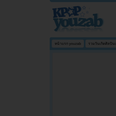
หน้าแรก youzab
รวมวันเกิดศิลปิน