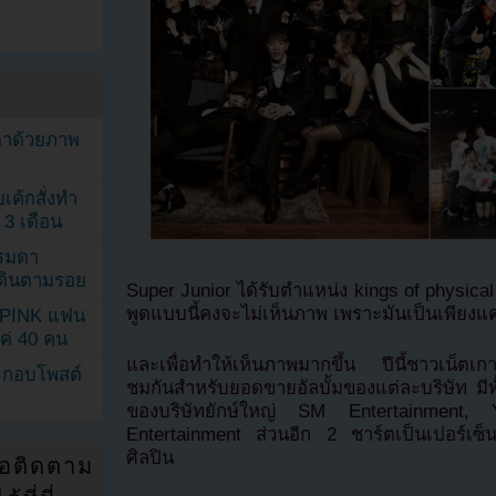
ตาด้วยภาพ
เค้กสั่งทำ
 3 เดือน
รรมดา
ดเดินตามรอย
Super Junior ได้รับตำแหน่ง kings of physical a
พูดแบบนี้คงจะไม่เห็นภาพ เพราะมันเป็นเพียงแค
KPINK แฟน
แค่ 40 คน
และเพื่อทำให้เห็นภาพมากขึ้น ปีนี้ชาวเน็ตเ
ระกอบโพสต์
ชมกันสำหรับยอดขายอัลบั้มของแต่ละบริษัท มีท
ของบริษัทยักษ์ใหญ่ SM Entertainment
Entertainment ส่วนอีก 2 ชาร์ตเป็นเปอร์เ
ศิลปิน
่อติดตาม