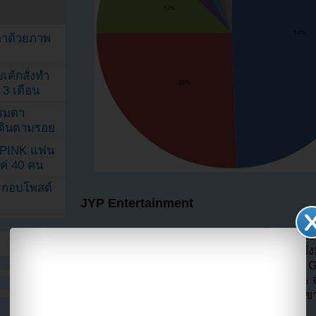
ตาด้วยภาพ
เค้กสั่งทำ
 3 เดือน
รรมดา
ดเดินตามรอย
KPINK แฟน
แค่ 40 คน
ระกอบโพสต์
JYP Entertainment
แม้ว่า 2PM จะไม่ได้ปล่อยสตูดิโออัลบั้มในปี
ยอดขายของ JYP จากอัลบั้มเดี่ยวของอูยองซึ
ยอดขายทั้งบริษัท miss A ได้ 19%, Wonder G
วอนได้ 11% ส่วน 2PM ยังคงมียอดขายถึง 9% จากอ
คัมแบ็ค และ 2PM ที่มีตารางคัมแบ็คจะมียอดขายท