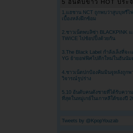
5 อันดับข่าว HOT ประจ
1.แฮชาน NCT ถูกพบว่าสูบบุหรี่ไฟ
เบื้องหลังฝึกซ้อม
2.ชาวเน็ตพบลิซ่า BLACKPINK แ
TWICE ไปช้อปปิ้งด้วยกัน
3.The Black Label กำลังเล็งที่จ
YG ย้ายอฟฟิศไปตึกใหม่ในฮันนัม
4.ชาวเน็ตปกป้องคิมมินจูหลังถูกพ
วิจารณ์รูปร่าง
5.10 อันดับคนดังชายที่ได้รับคว
ที่สุดในหมู่เกย์ในเกาหลีใต้ของปี 
Tweets by @KpopYouzab