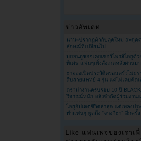
ข่าวอัพเดท
นานะปรากฏตัวกับลุคใหม่ สะดุด
ลักษณ์ที่เปลี่ยนไป
บยอนอูซอกเคยเซอร์ไพรส์ไอยูด้วย
พิเศษ แฟนๆเพิ่งสังเกตหลังผ่านมา
ฮายองเปิดประวัติครอบครัวไม่ธ
สืบสายแพทย์ 4 รุ่น แต่ไม่เคยคิ
ดราม่างานครบรอบ 10 ปี BLAC
วิจารณ์หนัก หลังจำกัดผู้ร่วมงาน
ไอยูอัปเดตชีวิตล่าสุด แต่เพลงป
ทำแฟนๆ พูดถึง “จางกีฮา” อีกครั้ง
Like แฟนเพจของเราเพื