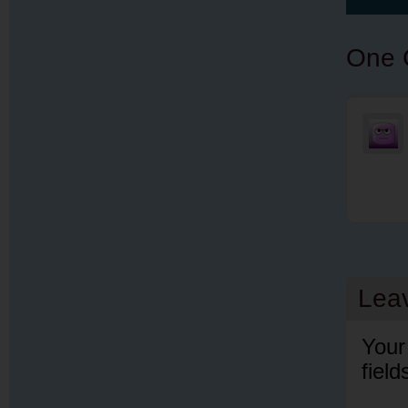
One 
Lea
Your
fiel