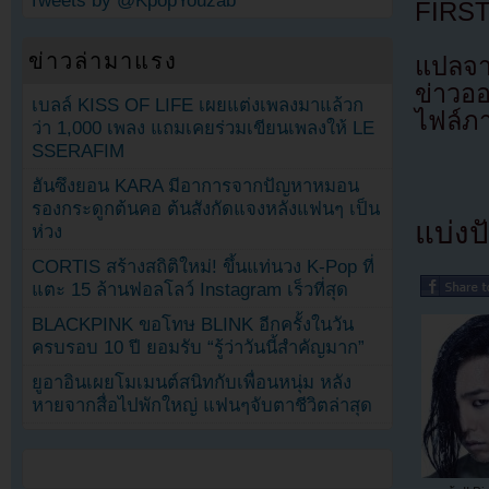
Tweets by @KpopYouzab
FIRST
ข่าวล่ามาแรง
แปลจา
ข่าวอ
เบลล์ KISS OF LIFE เผยแต่งเพลงมาแล้วก
ไฟล์ภ
ว่า 1,000 เพลง แถมเคยร่วมเขียนเพลงให้ LE
SSERAFIM
ฮันซึงยอน KARA มีอาการจากปัญหาหมอน
รองกระดูกต้นคอ ต้นสังกัดแจงหลังแฟนๆ เป็น
แบ่งปั
ห่วง
CORTIS สร้างสถิติใหม่! ขึ้นแท่นวง K-Pop ที่
แตะ 15 ล้านฟอลโลว์ Instagram เร็วที่สุด
BLACKPINK ขอโทษ BLINK อีกครั้งในวัน
ครบรอบ 10 ปี ยอมรับ “รู้ว่าวันนี้สำคัญมาก”
ยูอาอินเผยโมเมนต์สนิทกับเพื่อนหนุ่ม หลัง
หายจากสื่อไปพักใหญ่ แฟนๆจับตาชีวิตล่าสุด