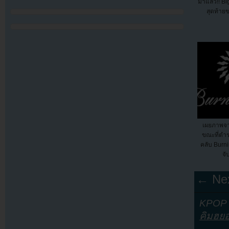
มาแล้ว!! B
สุดท้าย
เผยภาพจา
ขณะที่ตำ
คลับ Burni
จั
← Nex
KPOP Y
คิมฮยอ