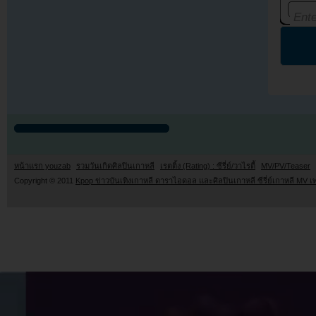
หน้าแรก youzab
รวมวันเกิดศิลปินเกาหลี
เรตติ้ง (Rating) : ซีรี่ย์/วาไรตี้
MV/PV/Teaser
Copyright © 2011
Kpop ข่าวบันเทิงเกาหลี ดาราไอดอล และศิลปินเกาหลี ซีรี่ย์เกาหลี MV เ