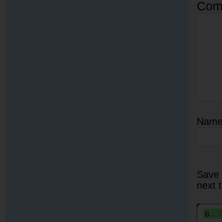
Com
Nam
Save 
next 