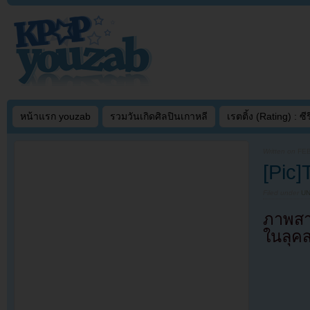
หน้าแรก youzab
รวมวันเกิดศิลปินเกาหลี
เรตติ้ง (Rating) : ซีรี
Written on
FEB
[Pic]
Filed under
U
ภาพสาว
ในลุคส