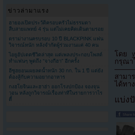
ข่าวล่ามาแรง
ฮายองเปิดประวัติครอบครัวไม่ธรรมดา
สืบสายแพทย์ 4 รุ่น แต่ไม่เคยคิดเดินตามรอย
ดราม่างานครบรอบ 10 ปี BLACKPINK แฟน
วิจารณ์หนัก หลังจำกัดผู้ร่วมงานแค่ 40 คน
โดย
ไอยูอัปเดตชีวิตล่าสุด แต่เพลงประกอบโพสต์
กรุณาใ
ทำแฟนๆ พูดถึง “จางกีฮา” อีกครั้ง
——
อีซูฮยอนเผยลดน้ำหนัก 30 กก. ใน 1 ปี แต่ยัง
สามาร
ต้องสู้กับความอยากอาหาร
ได้ทาง
กงฮโยจินและฮาฮ่า ออกโรงปกป้อง จองจุน
วอน หลังถูกวิจารณ์เรื่องท่าทีในรายการวาไร
แบ่งปั
ตี้