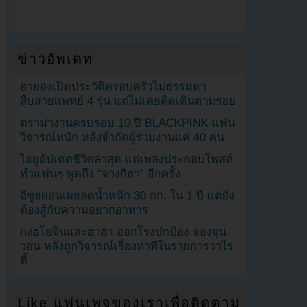
ข่าวอัพเดท
ฮายองเปิดประวัติครอบครัวไม่ธรรมดา
สืบสายแพทย์ 4 รุ่น แต่ไม่เคยคิดเดินตามรอย
ดราม่างานครบรอบ 10 ปี BLACKPINK แฟน
วิจารณ์หนัก หลังจำกัดผู้ร่วมงานแค่ 40 คน
ไอยูอัปเดตชีวิตล่าสุด แต่เพลงประกอบโพสต์
ทำแฟนๆ พูดถึง “จางกีฮา” อีกครั้ง
อีซูฮยอนเผยลดน้ำหนัก 30 กก. ใน 1 ปี แต่ยัง
ต้องสู้กับความอยากอาหาร
กงฮโยจินและฮาฮ่า ออกโรงปกป้อง จองจุน
วอน หลังถูกวิจารณ์เรื่องท่าทีในรายการวาไร
ตี้
Like แฟนเพจของเราเพื่อติดตาม