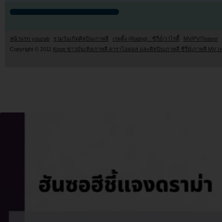
หน้าแรก youzab
รวมวันเกิดศิลปินเกาหลี
เรตติ้ง (Rating) : ซีรี่ย์/วาไรตี้
MV/PV/Teaser
Copyright © 2011
Kpop ข่าวบันเทิงเกาหลี ดาราไอดอล และศิลปินเกาหลี ซีรี่ย์เกาหลี MV เ