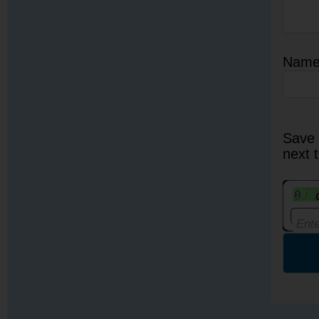
Nam
Save 
next 