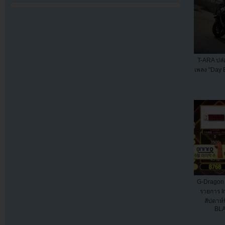
T-ARA ปล่
เพลง "Day B
G-Dragon ไ
รายการ I
สัปดาห์
BL