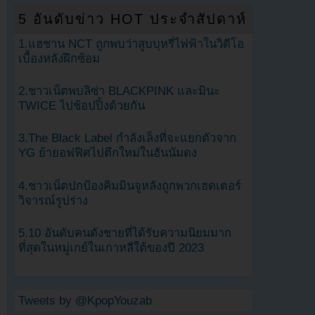
5 อันดับข่าว HOT ประจำสัปดาห์
1.แฮชาน NCT ถูกพบว่าสูบบุหรี่ไฟฟ้าในวิดีโอ
เบื้องหลังฝึกซ้อม
2.ชาวเน็ตพบลิซ่า BLACKPINK และมินะ
TWICE ไปช้อปปิ้งด้วยกัน
3.The Black Label กำลังเล็งที่จะแยกตัวจาก
YG ย้ายอฟฟิศไปตึกใหม่ในฮันนัมดง
4.ชาวเน็ตปกป้องคิมมินจูหลังถูกพวกเฮดเตอร์
วิจารณ์รูปร่าง
5.10 อันดับคนดังชายที่ได้รับความนิยมมาก
ที่สุดในหมู่เกย์ในเกาหลีใต้ของปี 2023
Tweets by @KpopYouzab