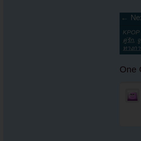
← Nex
KPOP Y
คู่รัก
,
จ
ทางกา
One 