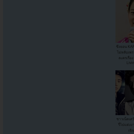
ซึงยอน KA
ไม่หลับเพร
ละครเรื่อ
Livi
ชาวเน็ตเศร้
รี่ไปแต่ง
เฉิ