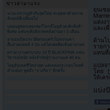
ข่าวล่ามาแรง
ยุนเซ
นานะปรากฏตัวกับลุคใหม่ สะดุดตาด้วยภาพ
Marrie
ลักษณ์ที่เปลี่ยนไป
แต่งง
บยอนอูซอกเคยเซอร์ไพรส์ไอยูด้วยเค้กสั่งทำ
และเพ
พิเศษ แฟนๆเพิ่งสังเกตหลังผ่านมา 3 เดือน
ฮายองเปิดประวัติครอบครัวไม่ธรรมดา
ด้านโป
สืบสายแพทย์ 4 รุ่น แต่ไม่เคยคิดเดินตามรอย
รายกา
แทนที่
ดราม่างานครบรอบ 10 ปี BLACKPINK แฟน
วิจารณ์หนัก หลังจำกัดผู้ร่วมงานแค่ 40 คน
แ
ไอยูอัปเดตชีวิตล่าสุด แต่เพลงประกอบโพสต์
โดย
ทำแฟนๆ พูดถึง “จางกีฮา” อีกครั้ง
ให้เคร
แบ่งปั