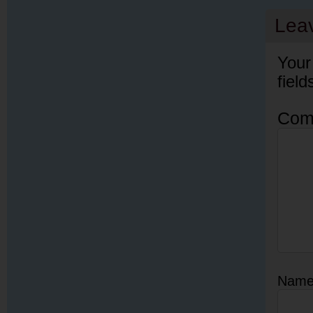
Lea
Your
fiel
Com
Nam