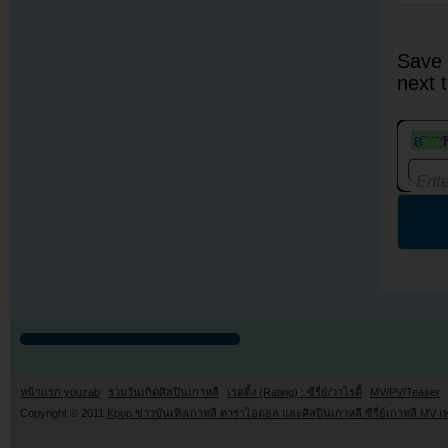
Save 
next 
หน้าแรก youzab
รวมวันเกิดศิลปินเกาหลี
เรตติ้ง (Rating) : ซีรี่ย์/วาไรตี้
MV/PV/Teaser
Copyright © 2011
Kpop ข่าวบันเทิงเกาหลี ดาราไอดอล และศิลปินเกาหลี ซีรี่ย์เกาหลี MV เ