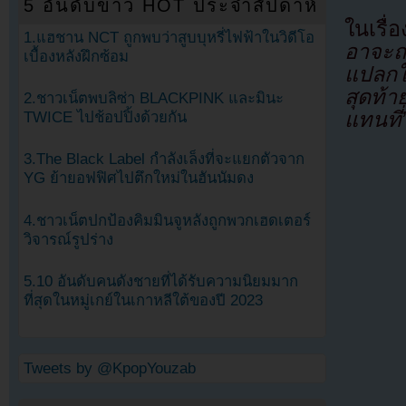
5 อันดับข่าว HOT ประจำสัปดาห์
ในเรื่
1.แฮชาน NCT ถูกพบว่าสูบบุหรี่ไฟฟ้าในวิดีโอ
อาจะถ
เบื้องหลังฝึกซ้อม
แปลกใ
สุดท้า
2.ชาวเน็ตพบลิซ่า BLACKPINK และมินะ
แทนที่
TWICE ไปช้อปปิ้งด้วยกัน
3.The Black Label กำลังเล็งที่จะแยกตัวจาก
YG ย้ายอฟฟิศไปตึกใหม่ในฮันนัมดง
4.ชาวเน็ตปกป้องคิมมินจูหลังถูกพวกเฮดเตอร์
วิจารณ์รูปร่าง
5.10 อันดับคนดังชายที่ได้รับความนิยมมาก
ที่สุดในหมู่เกย์ในเกาหลีใต้ของปี 2023
Tweets by @KpopYouzab