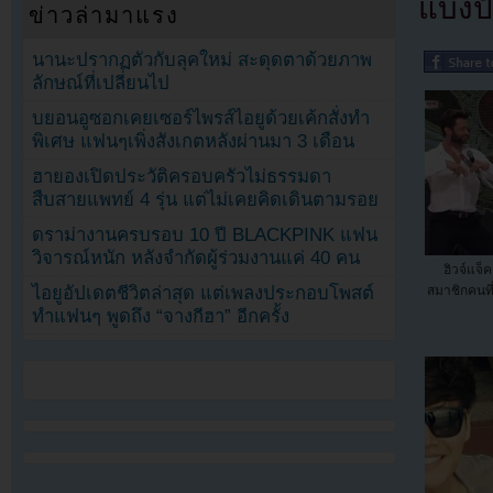
แบ่งปั
ข่าวล่ามาแรง
นานะปรากฏตัวกับลุคใหม่ สะดุดตาด้วยภาพ
ลักษณ์ที่เปลี่ยนไป
บยอนอูซอกเคยเซอร์ไพรส์ไอยูด้วยเค้กสั่งทำ
พิเศษ แฟนๆเพิ่งสังเกตหลังผ่านมา 3 เดือน
ฮายองเปิดประวัติครอบครัวไม่ธรรมดา
สืบสายแพทย์ 4 รุ่น แต่ไม่เคยคิดเดินตามรอย
ดราม่างานครบรอบ 10 ปี BLACKPINK แฟน
วิจารณ์หนัก หลังจำกัดผู้ร่วมงานแค่ 40 คน
ฮิวจ์แจ
ไอยูอัปเดตชีวิตล่าสุด แต่เพลงประกอบโพสต์
สมาชิกคนที
ทำแฟนๆ พูดถึง “จางกีฮา” อีกครั้ง