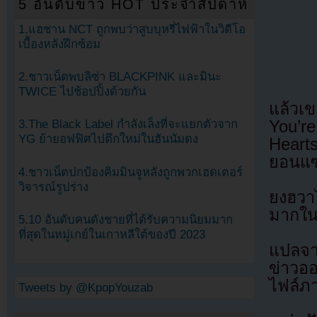
5 อันดับข่าว HOT ประจำสัปดาห์
1.แฮชาน NCT ถูกพบว่าสูบบุหรี่ไฟฟ้าในวิดีโอ
เบื้องหลังฝึกซ้อม
2.ชาวเน็ตพบลิซ่า BLACKPINK และมินะ
TWICE ไปช้อปปิ้งด้วยกัน
แล้วเข
You’r
3.The Black Label กำลังเล็งที่จะแยกตัวจาก
YG ย้ายอฟฟิศไปตึกใหม่ในฮันนัมดง
Hearts
ยอนแซว
4.ชาวเน็ตปกป้องคิมมินจูหลังถูกพวกเฮดเตอร์
วิจารณ์รูปร่าง
ยงฮวาไ
มากใน
5.10 อันดับคนดังชายที่ได้รับความนิยมมาก
ที่สุดในหมู่เกย์ในเกาหลีใต้ของปี 2023
แปลจา
ข่าวอ
ไฟล์ภ
Tweets by @KpopYouzab