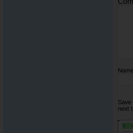
Com
Nam
Save 
next 