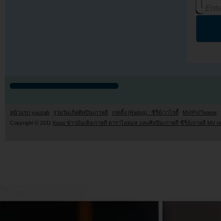
หน้าแรก youzab
รวมวันเกิดศิลปินเกาหลี
เรตติ้ง (Rating) : ซีรี่ย์/วาไรตี้
MV/PV/Teaser
Copyright © 2011
Kpop ข่าวบันเทิงเกาหลี ดาราไอดอล และศิลปินเกาหลี ซีรี่ย์เกาหลี MV เ