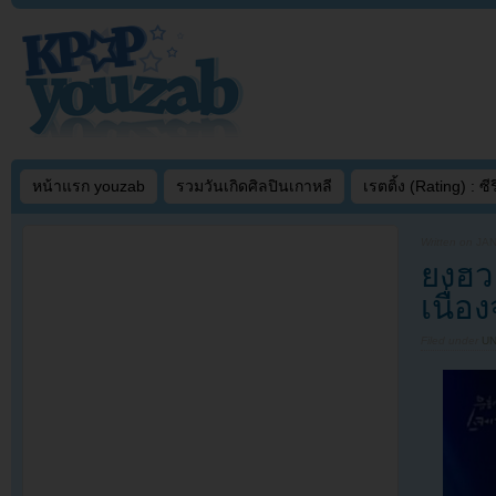
หน้าแรก youzab
รวมวันเกิดศิลปินเกาหลี
เรตติ้ง (Rating) : ซีรี
Written on
JAN
ยงฮว
เนื่อ
Filed under
U