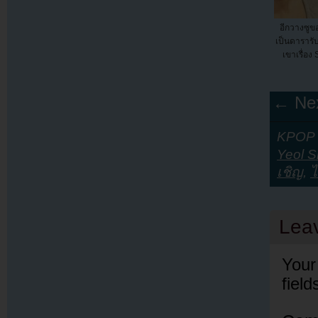
อีกวางซูขอ
เป็นดาราร
เขาเรื่อง
← Nex
KPOP Y
Yeol 
เชิญ
,
ไ
Lea
Your
fiel