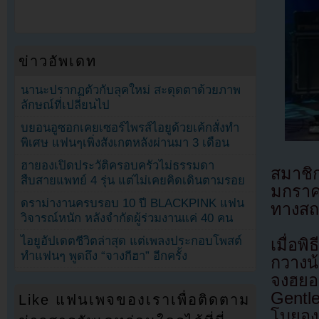
ข่าวอัพเดท
นานะปรากฏตัวกับลุคใหม่ สะดุดตาด้วยภาพ
ลักษณ์ที่เปลี่ยนไป
บยอนอูซอกเคยเซอร์ไพรส์ไอยูด้วยเค้กสั่งทำ
พิเศษ แฟนๆเพิ่งสังเกตหลังผ่านมา 3 เดือน
ฮายองเปิดประวัติครอบครัวไม่ธรรมดา
สมาชิ
สืบสายแพทย์ 4 รุ่น แต่ไม่เคยคิดเดินตามรอย
มกราค
ดราม่างานครบรอบ 10 ปี BLACKPINK แฟน
ทางสถ
วิจารณ์หนัก หลังจำกัดผู้ร่วมงานแค่ 40 คน
ไอยูอัปเดตชีวิตล่าสุด แต่เพลงประกอบโพสต์
เมื่อพ
ทำแฟนๆ พูดถึง “จางกีฮา” อีกครั้ง
กวางน
จงฮยอ
Gentl
Like แฟนเพจของเราเพื่อติดตาม
โบยอง