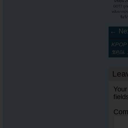
นิชคุณ 2
GOT7 ถูก
หลังจากปร
จื่อวี
← Nex
KPOP Y
ชคุณ
,
Lea
Your
fiel
Com