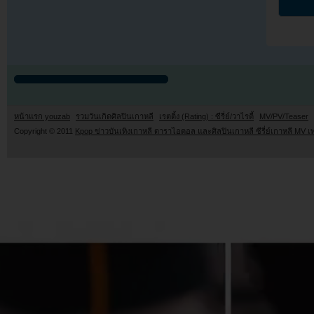
หน้าแรก youzab
รวมวันเกิดศิลปินเกาหลี
เรตติ้ง (Rating) : ซีรี่ย์/วาไรตี้
MV/PV/Teaser
Copyright © 2011
Kpop ข่าวบันเทิงเกาหลี ดาราไอดอล และศิลปินเกาหลี ซีรี่ย์เกาหลี MV เ