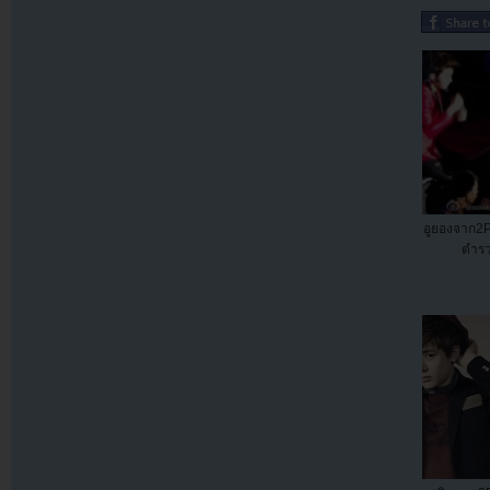
อูยองจาก2
ตำรว