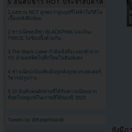
5 อันดับข่าว HOT ประจำสัปดาห์
1.แฮชาน NCT ถูกพบว่าสูบบุหรี่ไฟฟ้าในวิดีโอ
เบื้องหลังฝึกซ้อม
2.ชาวเน็ตพบลิซ่า BLACKPINK และมินะ
TWICE ไปช้อปปิ้งด้วยกัน
3.The Black Label กำลังเล็งที่จะแยกตัวจาก
YG ย้ายอฟฟิศไปตึกใหม่ในฮันนัมดง
4.ชาวเน็ตปกป้องคิมมินจูหลังถูกพวกเฮดเตอร์
วิจารณ์รูปร่าง
5.10 อันดับคนดังชายที่ได้รับความนิยมมาก
ที่สุดในหมู่เกย์ในเกาหลีใต้ของปี 2023
Tweets by @KpopYouzab
ยังมี