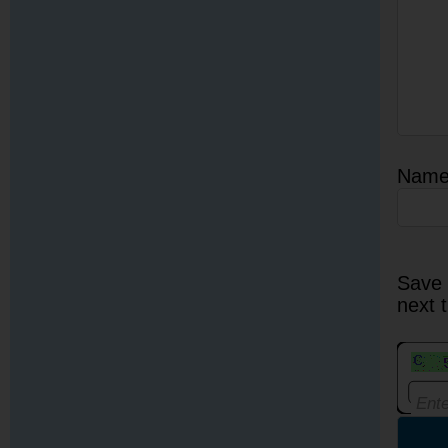
Nam
Save 
next 