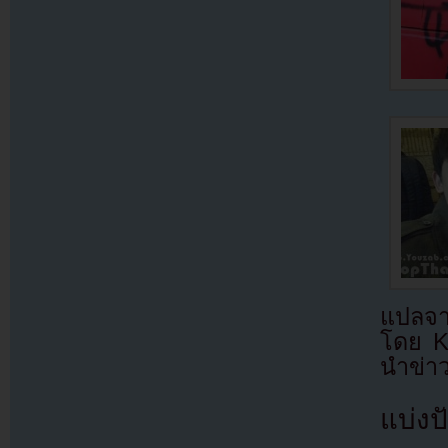
แ
โดย
Kp
นำข่าว
แบ่งปั