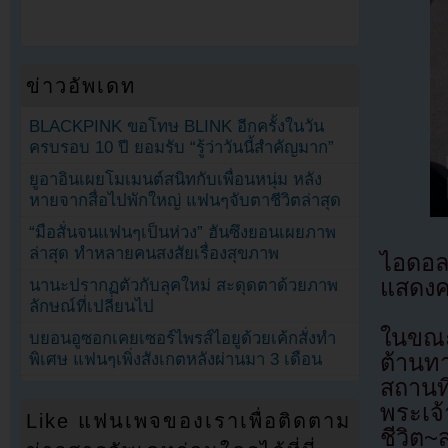
ข่าวอัพเดท
BLACKPINK ขอโทษ BLINK อีกครั้งในวัน
ครบรอบ 10 ปี ยอมรับ “รู้ว่าวันนี้สำคัญมาก”
ยูอาอินเผยโมเมนต์สนิทกับเพื่อนหนุ่ม หลัง
หายจากสื่อไปพักใหญ่ แฟนๆจับตาชีวิตล่าสุด
“มือสั่นจนแฟนๆเป็นห่วง” ฮันซึงยอนเผยภาพ
ล่าสุด ทำหลายคนสงสัยเรื่องสุขภาพ
ไอดอลส
แสดงคอ
นานะปรากฏตัวกับลุคใหม่ สะดุดตาด้วยภาพ
ลักษณ์ที่เปลี่ยนไป
ในขณะ
บยอนอูซอกเคยเซอร์ไพรส์ไอยูด้วยเค้กสั่งทำ
ต้านท
พิเศษ แฟนๆเพิ่งสังเกตหลังผ่านมา 3 เดือน
สถานที
พระเจ
Like แฟนเพจของเราเพื่อติดตาม
ชีวิต