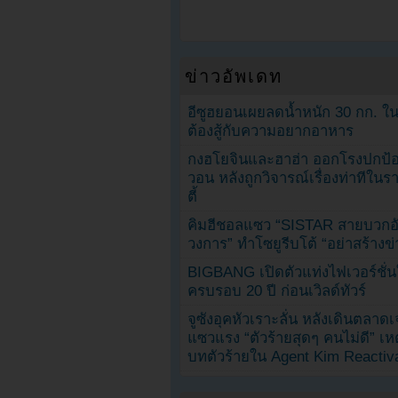
ข่าวอัพเดท
อีซูฮยอนเผยลดน้ำหนัก 30 กก. ใน 
ต้องสู้กับความอยากอาหาร
กงฮโยจินและฮาฮ่า ออกโรงปกป้อ
วอน หลังถูกวิจารณ์เรื่องท่าทีใน
ตี้
คิมฮีชอลแซว “SISTAR สายบวกอั
วงการ” ทำโซยูรีบโต้ “อย่าสร้างข่
BIGBANG เปิดตัวแท่งไฟเวอร์ชั่
ครบรอบ 20 ปี ก่อนเวิลด์ทัวร์
จูซังอุคหัวเราะลั่น หลังเดินตลาด
แซวแรง “ตัวร้ายสุดๆ คนไม่ดี” เห
บทตัวร้ายใน Agent Kim Reactiv