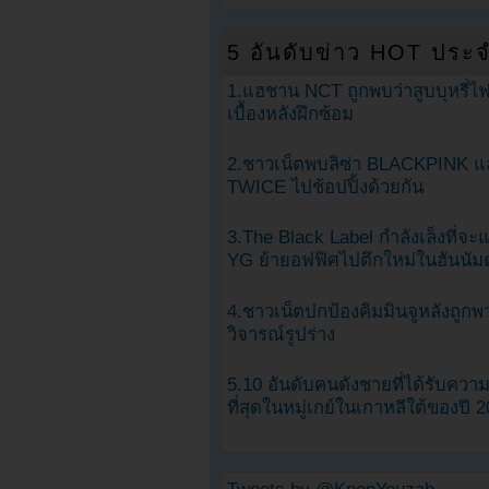
5 อันดับข่าว HOT ประจ
1.แฮชาน NCT ถูกพบว่าสูบบุหรี่ไฟ
เบื้องหลังฝึกซ้อม
2.ชาวเน็ตพบลิซ่า BLACKPINK แ
TWICE ไปช้อปปิ้งด้วยกัน
3.The Black Label กำลังเล็งที่จ
YG ย้ายอฟฟิศไปตึกใหม่ในฮันนัม
4.ชาวเน็ตปกป้องคิมมินจูหลังถูกพ
วิจารณ์รูปร่าง
5.10 อันดับคนดังชายที่ได้รับคว
ที่สุดในหมู่เกย์ในเกาหลีใต้ของปี 