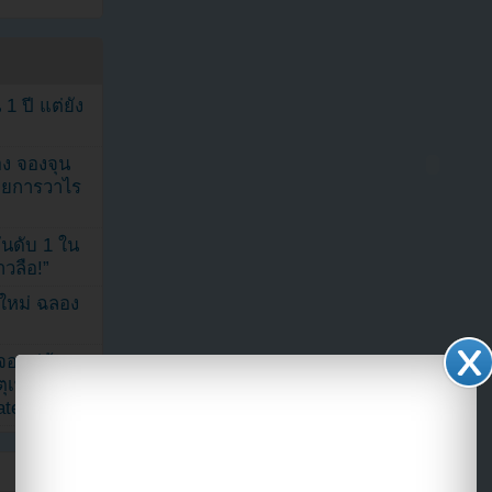
1 ปี แต่ยัง
ง จองจุน
รายการวาไร
นดับ 1 ใน
าวลือ!”
นใหม่ ฉลอง
เจอแม่ค้า
BIGSTAR
ตุเพราะอิน
ated