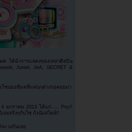
ank ได้นำการแสดงของเหล่าศิลปิน
oseob, Juniel, JeA, SECRET &
สาวๆโซนยอชิแดที่แฟนๆต่างรอคอยมา
 4 มกราคม 2013 ได้แก่….. Psy!!
เลยจริงๆกับไซ กังนัมสไตล์!!
่ละวงกันเลย