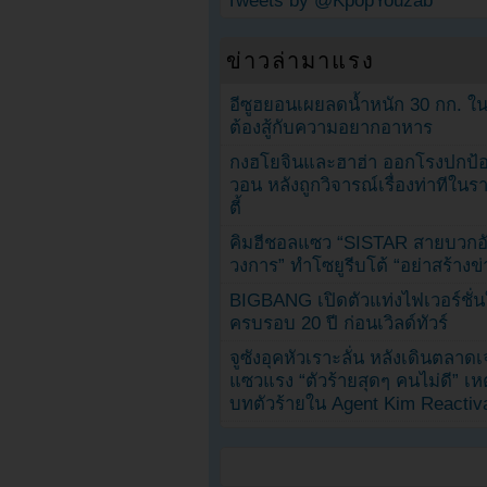
Tweets by @KpopYouzab
ข่าวล่ามาแรง
อีซูฮยอนเผยลดน้ำหนัก 30 กก. ใน 
ต้องสู้กับความอยากอาหาร
กงฮโยจินและฮาฮ่า ออกโรงปกป้อ
วอน หลังถูกวิจารณ์เรื่องท่าทีใน
ตี้
คิมฮีชอลแซว “SISTAR สายบวกอั
วงการ” ทำโซยูรีบโต้ “อย่าสร้างข่
BIGBANG เปิดตัวแท่งไฟเวอร์ชั่
ครบรอบ 20 ปี ก่อนเวิลด์ทัวร์
จูซังอุคหัวเราะลั่น หลังเดินตลาด
แซวแรง “ตัวร้ายสุดๆ คนไม่ดี” เห
บทตัวร้ายใน Agent Kim Reactiv