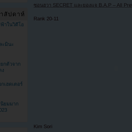
ซอนฮวา SECRET และยองแจ B.A.P – All Pret
ำสัปดาห์
Rank 20-11
ฟ้าในวิดีโอ
ละมินะ
ะแยกตัวจาก
ดง
วกเฮดเตอร์
ามนิยมมาก
2023
Kim Sori