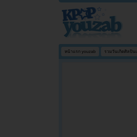
หน้าแรก youzab
รวมวันเกิดศิลปิน