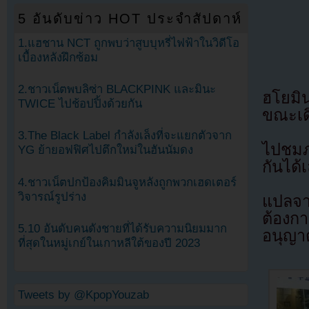
5 อันดับข่าว HOT ประจำสัปดาห์
1.แฮชาน NCT ถูกพบว่าสูบบุหรี่ไฟฟ้าในวิดีโอ
เบื้องหลังฝึกซ้อม
2.ชาวเน็ตพบลิซ่า BLACKPINK และมินะ
ฮโยมิ
TWICE ไปช้อปปิ้งด้วยกัน
ขณะเดิ
3.The Black Label กำลังเล็งที่จะแยกตัวจาก
ไปชมภ
YG ย้ายอฟฟิศไปตึกใหม่ในฮันนัมดง
กันได
4.ชาวเน็ตปกป้องคิมมินจูหลังถูกพวกเฮดเตอร์
วิจารณ์รูปร่าง
แปลจ
ต้องก
5.10 อันดับคนดังชายที่ได้รับความนิยมมาก
อนุญาต
ที่สุดในหมู่เกย์ในเกาหลีใต้ของปี 2023
Tweets by @KpopYouzab