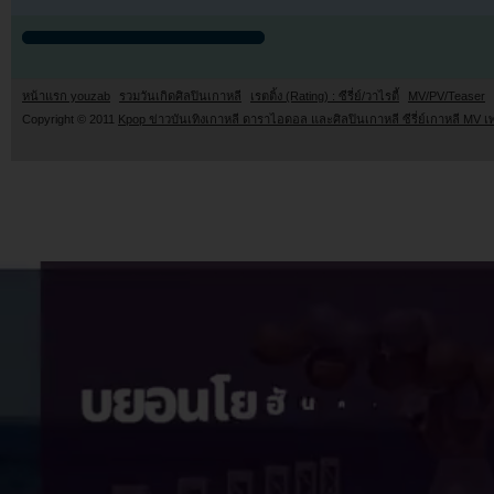
หน้าแรก youzab
รวมวันเกิดศิลปินเกาหลี
เรตติ้ง (Rating) : ซีรี่ย์/วาไรตี้
MV/PV/Teaser
Copyright © 2011
Kpop ข่าวบันเทิงเกาหลี ดาราไอดอล และศิลปินเกาหลี ซีรี่ย์เกาหลี MV เ