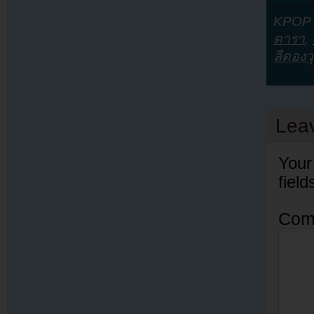
KPOP Y
ดารา
,
ลีดองว
Lea
Your
fiel
Com