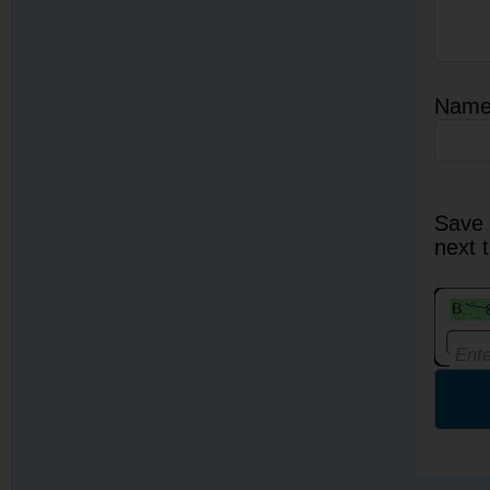
Nam
Save 
next 