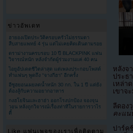
ข่าวอัพเดท
ฮายองเปิดประวัติครอบครัวไม่ธรรมดา
สืบสายแพทย์ 4 รุ่น แต่ไม่เคยคิดเดินตามรอย
ดราม่างานครบรอบ 10 ปี BLACKPINK แฟน
วิจารณ์หนัก หลังจำกัดผู้ร่วมงานแค่ 40 คน
หลังจ
ไอยูอัปเดตชีวิตล่าสุด แต่เพลงประกอบโพสต์
ประธาน
ทำแฟนๆ พูดถึง “จางกีฮา” อีกครั้ง
เหล่า
อีซูฮยอนเผยลดน้ำหนัก 30 กก. ใน 1 ปี แต่ยัง
เขาจะม
ต้องสู้กับความอยากอาหาร
กงฮโยจินและฮาฮ่า ออกโรงปกป้อง จองจุน
ลีดองว
วอน หลังถูกวิจารณ์เรื่องท่าทีในรายการวาไร
คะแนน
ตี้
ปาร์ค
Like แฟนเพจของเราเพื่อติดตาม