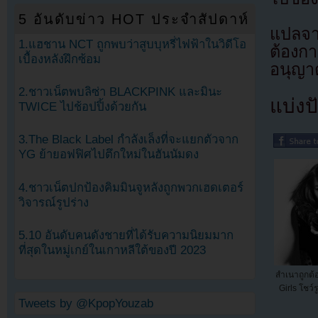
5 อันดับข่าว HOT ประจำสัปดาห์
แปลจ
1.แฮชาน NCT ถูกพบว่าสูบบุหรี่ไฟฟ้าในวิดีโอ
ต้องก
เบื้องหลังฝึกซ้อม
อนุญาต
2.ชาวเน็ตพบลิซ่า BLACKPINK และมินะ
แบ่งปั
TWICE ไปช้อปปิ้งด้วยกัน
3.The Black Label กำลังเล็งที่จะแยกตัวจาก
YG ย้ายอฟฟิศไปตึกใหม่ในฮันนัมดง
4.ชาวเน็ตปกป้องคิมมินจูหลังถูกพวกเฮดเตอร์
วิจารณ์รูปร่าง
5.10 อันดับคนดังชายที่ได้รับความนิยมมาก
ที่สุดในหมู่เกย์ในเกาหลีใต้ของปี 2023
สำเนาถูกต้อ
Girls โชว์
Tweets by @KpopYouzab