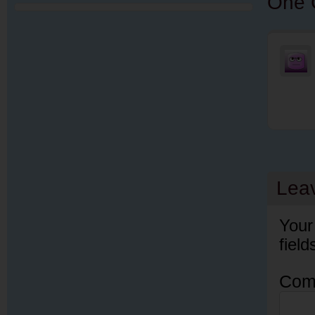
One 
Lea
Your
fiel
Com