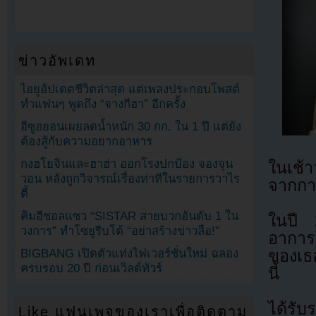
ข่าวอัพเดท
ไอยูอัปเดตชีวิตล่าสุด แต่เพลงประกอบโพสต์
ทำแฟนๆ พูดถึง “จางกีฮา” อีกครั้ง
อีซูฮยอนเผยลดน้ำหนัก 30 กก. ใน 1 ปี แต่ยัง
ต้องสู้กับความอยากอาหาร
กงฮโยจินและฮาฮ่า ออกโรงปกป้อง จองจุน
ในเช้
วอน หลังถูกวิจารณ์เรื่องท่าทีในรายการวาไร
จากการ
ตี้
คิมฮีชอลแซว “SISTAR สายบวกอันดับ 1 ใน
ในปี 
วงการ” ทำโซยูรีบโต้ “อย่าสร้างข่าวลือ!”
อาการ
ของเธอ
BIGBANG เปิดตัวแท่งไฟเวอร์ชั่นใหม่ ฉลอง
ครบรอบ 20 ปี ก่อนเวิลด์ทัวร์
นี้
ได้รับ
Like แฟนเพจของเราเพื่อติดตาม