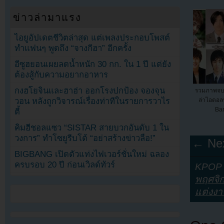
ข่าวล่ามาแรง
ไอยูอัปเดตชีวิตล่าสุด แต่เพลงประกอบโพสต์
ทำแฟนๆ พูดถึง “จางกีฮา” อีกครั้ง
อีซูฮยอนเผยลดน้ำหนัก 30 กก. ใน 1 ปี แต่ยัง
ต้องสู้กับความอยากอาหาร
กงฮโยจินและฮาฮ่า ออกโรงปกป้อง จองจุน
รวมภาพจบ
วอน หลังถูกวิจารณ์เรื่องท่าทีในรายการวาไร
ล่าไอดอ
Ban
ตี้
คิมฮีชอลแซว “SISTAR สายบวกอันดับ 1 ใน
วงการ” ทำโซยูรีบโต้ “อย่าสร้างข่าวลือ!”
← Nex
BIGBANG เปิดตัวแท่งไฟเวอร์ชั่นใหม่ ฉลอง
ครบรอบ 20 ปี ก่อนเวิลด์ทัวร์
KPOP Y
พฤศจิ
แต่งง