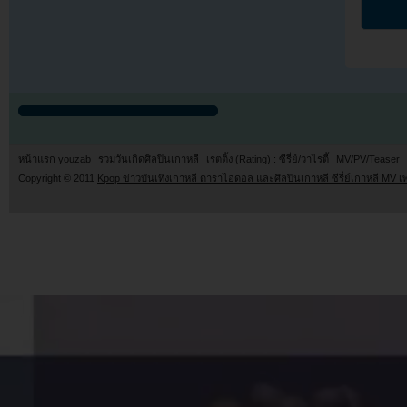
หน้าแรก youzab
รวมวันเกิดศิลปินเกาหลี
เรตติ้ง (Rating) : ซีรี่ย์/วาไรตี้
MV/PV/Teaser
Copyright © 2011
Kpop ข่าวบันเทิงเกาหลี ดาราไอดอล และศิลปินเกาหลี ซีรี่ย์เกาหลี MV เ