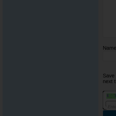
Nam
Save 
next 