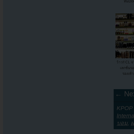
ทีมDo
ว้าว!! CL 
เลกชั่นรอ
รองเท้
← Nex
KPOP Y
Interna
บอม
,
ผ