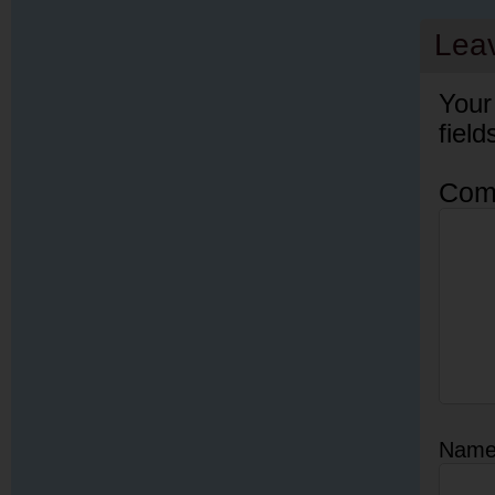
Lea
Your
fiel
Com
Nam