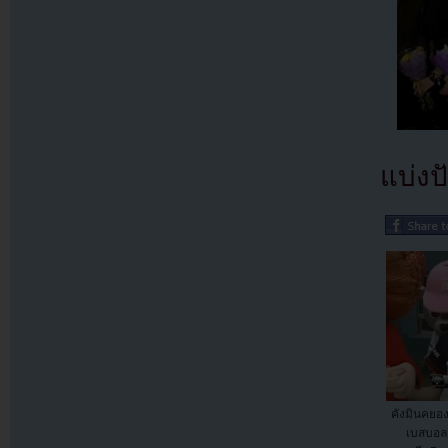
แบ่งปั
คังมินคยอง
เบสบอลเ