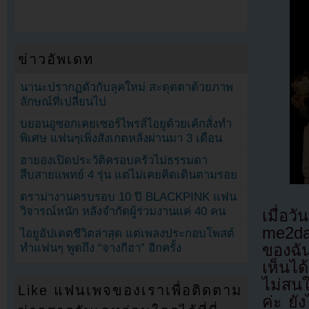
ข่าวอัพเดท
นานะปรากฏตัวกับลุคใหม่ สะดุดตาด้วยภาพ
ลักษณ์ที่เปลี่ยนไป
บยอนอูซอกเคยเซอร์ไพรส์ไอยูด้วยเค้กสั่งทำ
พิเศษ แฟนๆเพิ่งสังเกตหลังผ่านมา 3 เดือน
ฮายองเปิดประวัติครอบครัวไม่ธรรมดา
สืบสายแพทย์ 4 รุ่น แต่ไม่เคยคิดเดินตามรอย
ดราม่างานครบรอบ 10 ปี BLACKPINK แฟน
วิจารณ์หนัก หลังจำกัดผู้ร่วมงานแค่ 40 คน
เมื่อว
me2day
ไอยูอัปเดตชีวิตล่าสุด แต่เพลงประกอบโพสต์
ของฉั
ทำแฟนๆ พูดถึง “จางกีฮา” อีกครั้ง
เห็นได
ไม่สน
Like แฟนเพจของเราเพื่อติดตาม
ค่ะ ยั