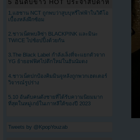
5 อันดับข่าว HOT ประจำสัปดาห์
1.แฮชาน NCT ถูกพบว่าสูบบุหรี่ไฟฟ้าในวิดีโอ
เบื้องหลังฝึกซ้อม
2.ชาวเน็ตพบลิซ่า BLACKPINK และมินะ
TWICE ไปช้อปปิ้งด้วยกัน
3.The Black Label กำลังเล็งที่จะแยกตัวจาก
YG ย้ายอฟฟิศไปตึกใหม่ในฮันนัมดง
4.ชาวเน็ตปกป้องคิมมินจูหลังถูกพวกเฮดเตอร์
วิจารณ์รูปร่าง
5.10 อันดับคนดังชายที่ได้รับความนิยมมาก
ที่สุดในหมู่เกย์ในเกาหลีใต้ของปี 2023
Tweets by @KpopYouzab