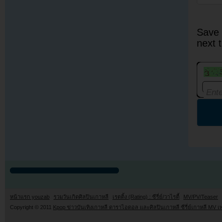
Save 
next 
หน้าแรก youzab
รวมวันเกิดศิลปินเกาหลี
เรตติ้ง (Rating) : ซีรี่ย์/วาไรตี้
MV/PV/Teaser
Copyright © 2011
Kpop ข่าวบันเทิงเกาหลี ดาราไอดอล และศิลปินเกาหลี ซีรี่ย์เกาหลี MV เ