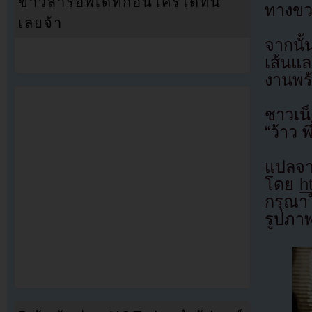
ข่าวสารอัพเดทก่อนใครได้ที่นี่
ทางขวา
เลยจ้า
จากนั
เส้นแ
งานพร
ชาวเน็
“ว้าว 
แป
โดย
h
กรุณาใ
รูปภา