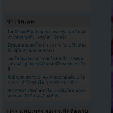
ข่าวอัพเดท
ไอยูอัปเดตชีวิตล่าสุด แต่เพลงประกอบโพสต์
ทำแฟนๆ พูดถึง “จางกีฮา” อีกครั้ง
อีซูฮยอนเผยลดน้ำหนัก 30 กก. ใน 1 ปี แต่ยัง
ต้องสู้กับความอยากอาหาร
กงฮโยจินและฮาฮ่า ออกโรงปกป้อง จองจุน
วอน หลังถูกวิจารณ์เรื่องท่าทีในรายการวาไร
ตี้
คิมฮีชอลแซว “SISTAR สายบวกอันดับ 1 ใน
วงการ” ทำโซยูรีบโต้ “อย่าสร้างข่าวลือ!”
BIGBANG เปิดตัวแท่งไฟเวอร์ชั่นใหม่ ฉลอง
ครบรอบ 20 ปี ก่อนเวิลด์ทัวร์
Like แฟนเพจของเราเพื่อติดตาม