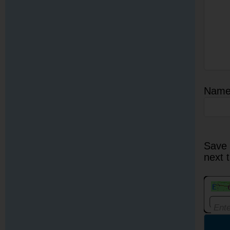
Nam
Save 
next 