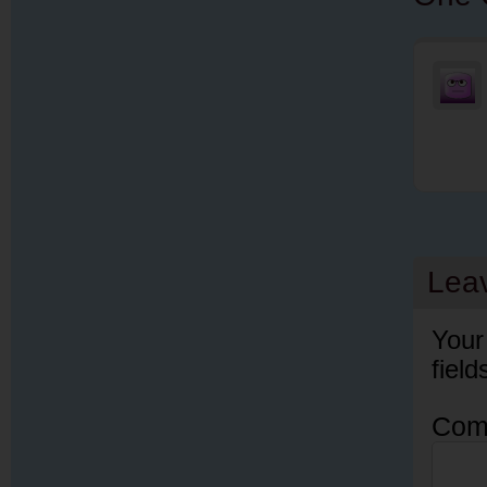
Lea
Your
fiel
Com