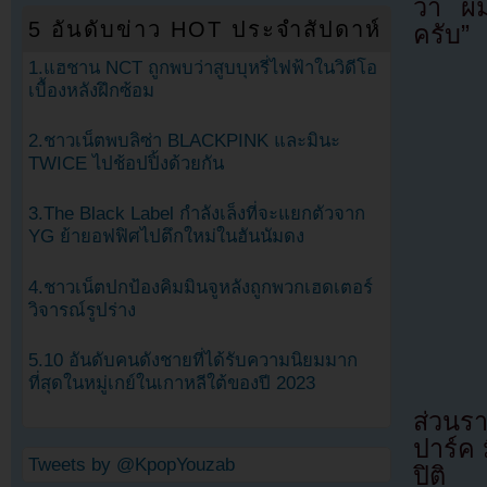
ว่า ผม
5 อันดับข่าว HOT ประจำสัปดาห์
ครับ”
1.แฮชาน NCT ถูกพบว่าสูบบุหรี่ไฟฟ้าในวิดีโอ
เบื้องหลังฝึกซ้อม
2.ชาวเน็ตพบลิซ่า BLACKPINK และมินะ
TWICE ไปช้อปปิ้งด้วยกัน
3.The Black Label กำลังเล็งที่จะแยกตัวจาก
YG ย้ายอฟฟิศไปตึกใหม่ในฮันนัมดง
4.ชาวเน็ตปกป้องคิมมินจูหลังถูกพวกเฮดเตอร์
วิจารณ์รูปร่าง
5.10 อันดับคนดังชายที่ได้รับความนิยมมาก
ที่สุดในหมู่เกย์ในเกาหลีใต้ของปี 2023
ส่วนร
ปาร์ค 
Tweets by @KpopYouzab
ปิติ