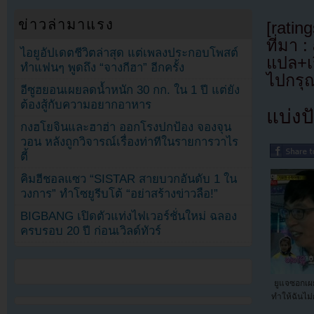
ข่าวล่ามาแรง
[rating
ที่มา :
ไอยูอัปเดตชีวิตล่าสุด แต่เพลงประกอบโพสต์
แปล+เ
ทำแฟนๆ พูดถึง “จางกีฮา” อีกครั้ง
ไปกรุณ
อีซูฮยอนเผยลดน้ำหนัก 30 กก. ใน 1 ปี แต่ยัง
ต้องสู้กับความอยากอาหาร
แบ่งปั
กงฮโยจินและฮาฮ่า ออกโรงปกป้อง จองจุน
วอน หลังถูกวิจารณ์เรื่องท่าทีในรายการวาไร
ตี้
คิมฮีชอลแซว “SISTAR สายบวกอันดับ 1 ใน
วงการ” ทำโซยูรีบโต้ “อย่าสร้างข่าวลือ!”
BIGBANG เปิดตัวแท่งไฟเวอร์ชั่นใหม่ ฉลอง
ครบรอบ 20 ปี ก่อนเวิลด์ทัวร์
ยูแจซอกเผย 
ทำให้ฉันไม่