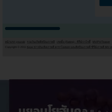
หน้าแรก youzab
รวมวันเกิดศิลปินเกาหลี
เรตติ้ง (Rating) : ซีรี่ย์/วาไรตี้
MV/PV/Teaser
Copyright © 2011
Kpop ข่าวบันเทิงเกาหลี ดาราไอดอล และศิลปินเกาหลี ซีรี่ย์เกาหลี MV เ