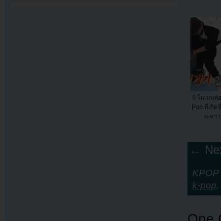
9 โมเมนท์
Pop ที่เกิด
ระหว่
← Nex
KPOP Y
k-pop
One 