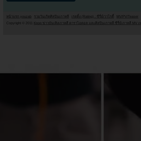
หน้าแรก youzab
รวมวันเกิดศิลปินเกาหลี
เรตติ้ง (Rating) : ซีรี่ย์/วาไรตี้
MV/PV/Teaser
Copyright © 2011
Kpop ข่าวบันเทิงเกาหลี ดาราไอดอล และศิลปินเกาหลี ซีรี่ย์เกาหลี MV เ