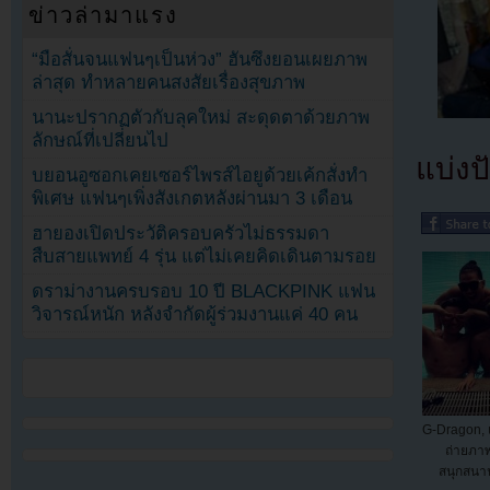
ข่าวล่ามาแรง
“มือสั่นจนแฟนๆเป็นห่วง” ฮันซึงยอนเผยภาพ
ล่าสุด ทำหลายคนสงสัยเรื่องสุขภาพ
นานะปรากฏตัวกับลุคใหม่ สะดุดตาด้วยภาพ
ลักษณ์ที่เปลี่ยนไป
แบ่งปั
บยอนอูซอกเคยเซอร์ไพรส์ไอยูด้วยเค้กสั่งทำ
พิเศษ แฟนๆเพิ่งสังเกตหลังผ่านมา 3 เดือน
ฮายองเปิดประวัติครอบครัวไม่ธรรมดา
สืบสายแพทย์ 4 รุ่น แต่ไม่เคยคิดเดินตามรอย
ดราม่างานครบรอบ 10 ปี BLACKPINK แฟน
วิจารณ์หนัก หลังจำกัดผู้ร่วมงานแค่ 40 คน
G-Dragon,
ถ่ายภาพ
สนุกสนา