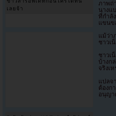
ข่าวสารอัพเดทก่อนใครได้ที่นี่
ภาพถ่า
เลยจ้า
นางแบ
ที่กำลั
แขนข
แม้ว่
ชาวเน
ชาวเน็
บ้างกล
จริงเ
แปลจ
ต้องก
อนุญาต