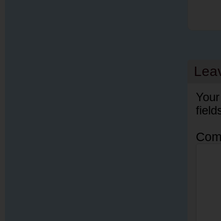
Lea
Your
fiel
Com