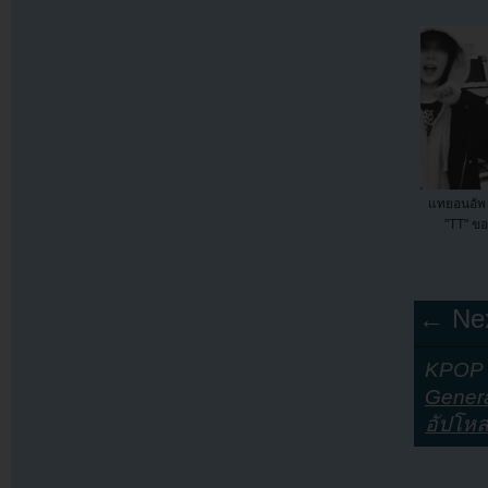
แทยอนอัพ 
"TT" ข
← Nex
KPOP Y
Genera
อัปโห