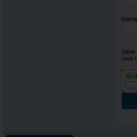
Nam
Save 
next 