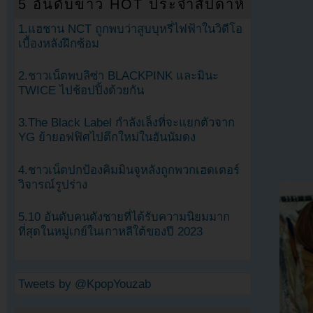
5 อันดับข่าว HOT ประจำสัปดาห์
1.แฮชาน NCT ถูกพบว่าสูบบุหรี่ไฟฟ้าในวิดีโอ
เบื้องหลังฝึกซ้อม
2.ชาวเน็ตพบลิซ่า BLACKPINK และมินะ
TWICE ไปช้อปปิ้งด้วยกัน
3.The Black Label กำลังเล็งที่จะแยกตัวจาก
YG ย้ายอฟฟิศไปตึกใหม่ในฮันนัมดง
4.ชาวเน็ตปกป้องคิมมินจูหลังถูกพวกเฮดเตอร์
วิจารณ์รูปร่าง
5.10 อันดับคนดังชายที่ได้รับความนิยมมาก
ที่สุดในหมู่เกย์ในเกาหลีใต้ของปี 2023
Tweets by @KpopYouzab